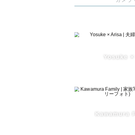
カメラ
Yosuke ×
Kawamura 