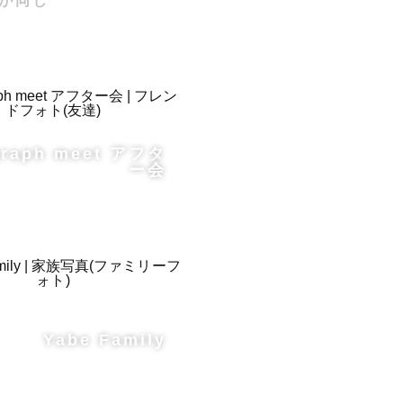
が同じ
graph meet アフタ
ー会
Yabe Family