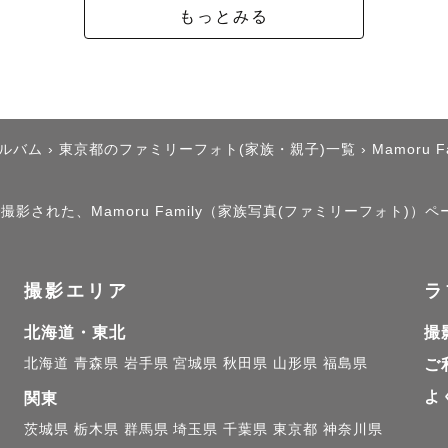
もっとみる
アルバム
›
東京都のファミリーフォト(家族・親子)一覧
›
Mamoru F
撮影された、Mamoru Family（家族写真(ファミリーフォト)）
撮影エリア
ラ
北海道・東北
撮
北海道
青森県
岩手県
宮城県
秋田県
山形県
福島県
ご
よ
関東
茨城県
栃木県
群馬県
埼玉県
千葉県
東京都
神奈川県