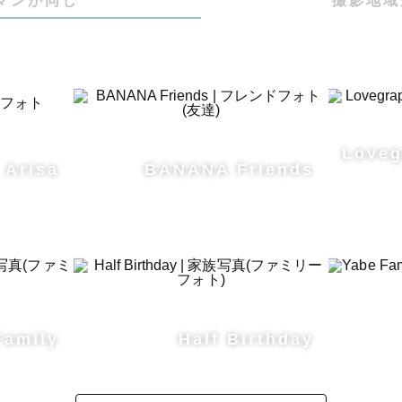
マンが同じ
撮影地域
Love
 Arisa
BANANA Friends
Family
Half Birthday