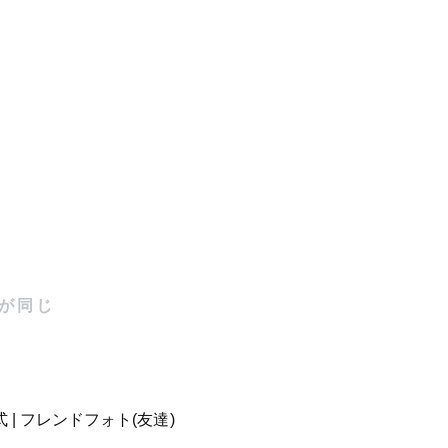
。写真が苦
く瞬間を逃し
が同じ
てシャッタ