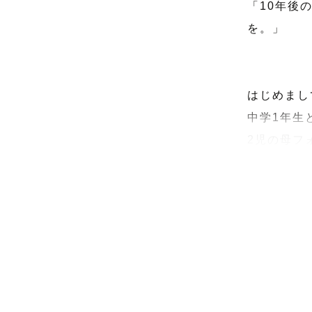
「10年後
を。」

はじめまし
中学1年生
2児の母フ
これまでた
「いつもは
というお声
無理にポー
ご家族のペ