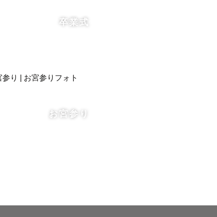
卒業式
お宮参り