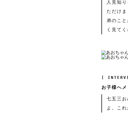
人見知り
ただけま
弟のこと
く見てく
[ INTERV
お子様へメ
七五三お
よ。これ