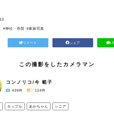
10
三
#神社・寺院
#家族写真
ツイート
シェア
L
この撮影をしたカメラマン
コンノリコ/今 範子
439件
124件
達
カップル
あかちゃん
シニア