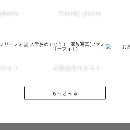
て頂きます。

 photo
Family photo
 わたしについて

カー少年👦🏻と、

ラ好き男子👦を育てる母です。

桜フォト
入学おめでとう！
タしながらも、

もっとみる
い時間」を大切にしたいと思っています🫶



なく“気持ちに寄り添う撮影”を心がけています。
