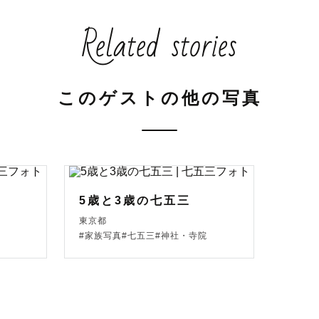
情”を一緒に残せたら嬉しいです🎶

Related stories
そして役者としての経験を活かしながら、あたたかな“体
このゲストの他の写真
をお作りしています。

きに、

や笑い声、気持ちまで思い出せるような「未来へのギフ
5歳と3歳の七五三
東京都
#家族写真#七五三#神社・寺院
いて
