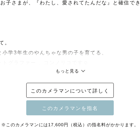
のお子さまが、『わたし、愛されてたんだな』と確信でき
て。

と小学3年生のやんちゃな男の子を育てる、

ォトグラファー 、コンノリコです☺️

もっと見る
くさんのご家族から

このカメラマンについて詳しく
撮れないのに、笑ってくれた」

をいただいています。

ズを作るのではなく、

※このカメラマンには17,600円（税込）の指名料がかかります。
ースを大切にしながら、
