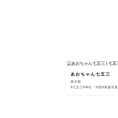
“今だけの表
母として、
るアルバム
見返したと
その日の音
けします📕

あおちゃん七五三
東京都
⸻

#七五三#神社・寺院#家族写真
📸 撮影につ