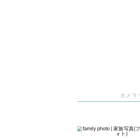
✔ 人見知
✔ ご家族
✔  ウェ
手な方も自
役者として
ません。

「大切な人
カメラ
「ママの肩
「慌ててい
あたたかな