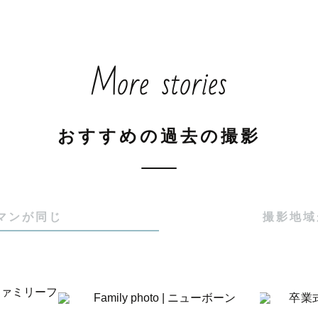
り・イヤイヤ期・動き回るお子さまも大歓迎

のペースに合わせて撮影します

ディング・七五三・ニューボーン各認定フォトグラファー
More stories
然な表情に

20年近く活動してきた経験から、表情や感情がふと動
おすすめの過去の撮影
と向かい合う私はこんな表情なんだ」

マンが同じ
撮影地域
越しの子供の顔、こんなに可愛かったんだ」

て撮る暇なかったけど、泣いた顔も可愛いね」

《いま》だけの空気感をしっかり閉じ込めて、心を込め