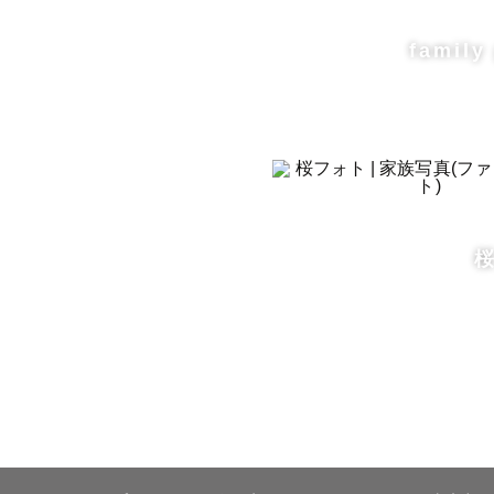
ーを切らせ
family
⸻

👩‍👦‍👦
12歳のサッ
8歳のゴジ
毎日バタバ
「今しかな
ママ目線で、
撮るだけで