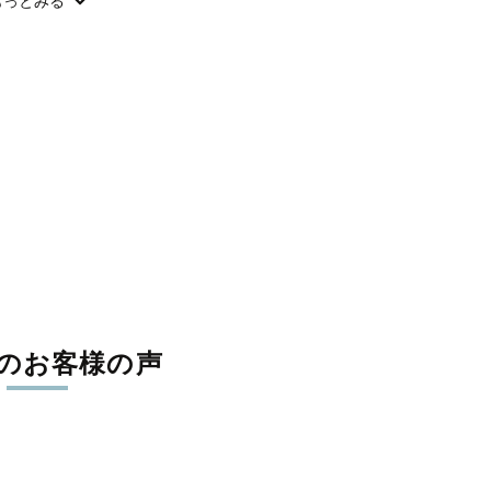
もっとみる
お食い初め
バースデー
のお客様の声
ヒストリ
(法人向け撮影)