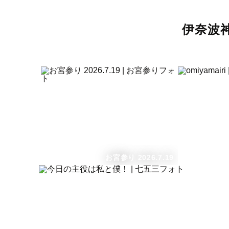
。
じいじばあばは写真に撮られ慣れ
us how to 
ていないのですが、孫をかわいが
which look
伊奈波
っている自然な笑顔を残していた
だけて、とても嬉しかったです。
急なリクエストにも快く応えてく
ださり、我が子のかわいいポージ
ングも逃さず撮影していただい
て、本当に感謝しています😭 当
日の雰囲気が伝わる素敵な写真ば
かりで、いつか子どもと一緒に見
返せる日が今から楽しみです！
お宮参り 2026.7.19