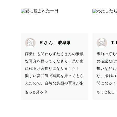
T.Mさん
岐阜県
M
んの素敵
事前の打ち合わせでは、撮影内容
Ke-chan wa
、思い出
の確認だけでなく、当日を迎える
photograph
した！
想いなども丁寧に聞いてくださ
captured 
ってもら
り、撮影の1日が思い出に残る時
surprise p
写真が多
間になるよう一緒に考えていただ
partner, a
雨天を
けました。当日も、ナカハルさん
many photo
もっと見る
もっと見る
たのです
の和やかな声かけのおかげで、私
that we wil
なるよう
たちも家族も自然な雰囲気で過ご
She did a 
て本当に
すことができました。 特に私の
the photos