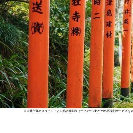
※自社所属カメラマンによる累計撮影数（ラブグラフ以外の出張撮影サービスを