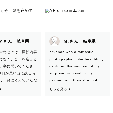
.さん
岐阜県
S.Sさん
岐阜県
s a fantastic
撮影の前から後まで、ずっと丁寧
er. She beautifully
に対応してくださり、楽しく撮影
the moment of my
でき、良い思い出になりました！
roposal to my
色んな愛犬の表情を写真におさめ
nd then she took
ることができて大変満足です！ま
s of us afterwards
たぜひ機会があればお願いしたい
もっと見る
l treasure forever.
です！
great job framing
 and explaining to