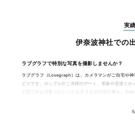
実
伊奈波神社での
ラブグラフで特別な写真を撮影しませんか？
ラブグラフ（Lovegraph）は、カメラマンがご自宅
ビスです。カップルやご夫婦のデート、家族や友達との
七五三やお宮参りといったお子さまの記念行事も、自然
なるような写真に仕上げます。
全国一律の安心料金でプロ品質をお届け
料金は全国どこでも一律。わかりやすく安心の価格設定
タリティを身につけたプロのカメラマンが全国47都道府