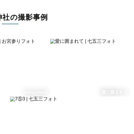
pose for them,
ed natural.
神社の撮影事例
omiyamairi
愛に囲まれて