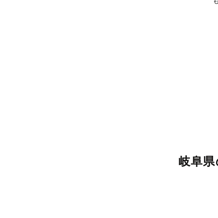
学生
おひとり
(成人式・卒業式)
岐阜県
入園卒園・入学卒業
ペット