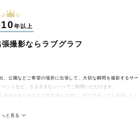
10
績
年以上
出張撮影なら
ラブグラフ
や神社、公園などご希望の場所に出張して、大切な瞬間を撮影するサー
イベントなど、さまざまなシーンでご利用いただけます。
な表情やありのままの空気感を大切に、何十年経っても見返したく
もっと見る
です。オリジナルの研修と厳正な審査に合格し、撮影技術やホスピ
県に在籍しています。創業10年のノウハウを活かし、思い出に残る