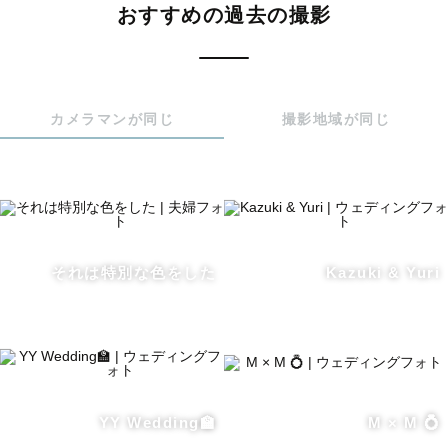
おすすめの過去の撮影
⚪︎実績⚪︎

- 🏅 社内上位10% トップランクカメラマン

カメラマンが同じ
撮影地域が同じ
- ⭐️  撮影後レビュー平均 ★5

- 📸 撮影件数300件以上 撮影豊富カメラマン

- 💎 LOVEGRAPH スタンダードウエディング認定カメラ
マン

- 🍼 LOVEGRAPH ナチュラルニューボーン認定カメラマ
ン

それは特別な色をした
Kazuki & Yuri
-  🎓 写真教室Lovegraphアカデミー講師(~2023/09)

- 🏫  高校写真部 外部講師

- 👩‍🏫  オフライン写真教室講師

- 🖼️ 2024年7月 U25写真展「hakumei」主催

YY Wedding🏫
M × M 💍
⚪︎得意な写真⚪︎
