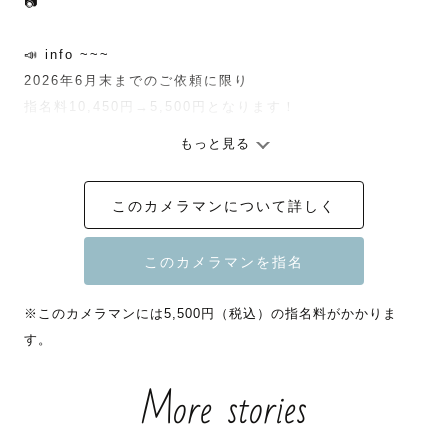
📷

📣 info ~~~

2026年6月末までのご依頼に限り

指名料10,450円→5,500円となります！

もっと見る
⚪︎自己紹介⚪︎

このカメラマンについて詳しく
- つばさ

- 2021年3月 写真の専門学校を卒業

   作家専攻で学んでいました🎓

- 2021年4月 ラブグラフカメラマンとして採用

※このカメラマンには5,500円（税込）の指名料がかかりま
- 名古屋市中川区在住

す。
- 好きなものはアニメとボカロ、そしてお酒とサウナです♨️
🍶´-

More stories
- 最近にじさんじに激ハマりしてます👀推しはローレン💸
🗝

- LGBT/SOGIフレンドリー🌈
