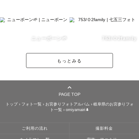
- 人見知りさんも笑顔に ·͜·

- ウエディング撮影

- ノスタルジックなレタッチ

- "ありのまま"を切り取る写真

どこか懐かしくて切なくもあり、でも温かい。そんな写真
ニューボーン🌱
753/Ｏ2family
を残しませんか？

もっとみる
⚪︎撮影に込める想い⚪︎

"ありのままを肯定する写真"をコンセプトに撮影していま
す。

写真の持つ力は本当にすごいです。

PAGE TOP
どんなに時間が過ぎてしまっても、写真を見るだけでその
トップ
›
フォト一覧
›
お宮参りフォトアルバム
›
岐阜県のお宮参りフォ
ト一覧
›
omiyamairi🌲
時を思い出して

嬉しくなったり、悲しくなったり、懐かしくなったり、恥
ずかしくなったりしますよね。

ご利用の流れ
撮影料金
何度見返してもその時の"心"まで思い出せるよう、ゲスト