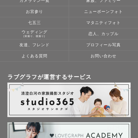
カメラマン一覧
家族、ファミリー
様の心に寄り添い撮影の体験からも写真からも愛の尊さを
改めて感じていただけるよう"ありのまま"を大切に撮影い
お宮参り
ニューボーンフォト
たします😌🤍

七五三
マタニティフォト
ウェディング
恋人、カップル
⚪︎対応エリアについて⚪︎

(前撮り、後撮り)
- 往復￥3,000 を超える地域は別途交通費のご負担をお願
友達、フレンド
プロフィール写真
いする場合がございます。

よくある質問
お問い合わせ
- 東海を拠点に活動をしておりますが、交通費をご負担い
ただく形で全国どこまででも伺います！

- メインエリア交通費超過例

ラブグラフが運営するサービス
愛知県

・豊橋市 ¥2,000〜

・田原市 ¥3,000～

三重県

・伊勢市 ¥4,000〜

岐阜県

・高山市 ¥4,000～
