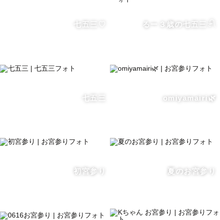
七五三♡
るー３歳の七五三𓍯
七五三
omiyamairi🌿
初宮参り
夏のお宮参り