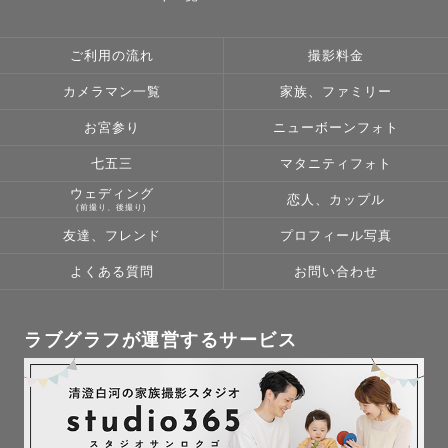
世界が彩って見えて胸が熱くなりました。

友達を撮って写真を渡したとき

ご利用の流れ
撮影料金
驚くほど喜んでくれて...

カメラマン一覧
家族、ファミリー
その笑顔を見た瞬間、気付いたんです。

「あ、これが私のやりたかったことだ」と。

お宮参り
ニューボーンフォト
七五三
マタニティフォト
だから私が大切にしているのは

ウェディング
恋人、カップル
「笑顔の時間を一緒につくること」💐

(前撮り、後撮り)
友達、フレンド
プロフィール写真
📷 笑いたいのにぎこちなくなる方へ

よくある質問
お問い合わせ
📷 笑顔なのに心が映らない方へ

私がまず笑顔でいることで、

自然な笑顔を引き出していきます。

ラブグラフが運営するサービス
実際のお声では、

「自然体でいられた」

「元気と幸せをもらえた」
