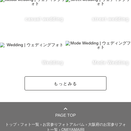
「人を笑顔にする仕事がしたい」

その夢は、小学3年生のときに出会った

ダンスの先生からもらいました✨

casual wedding
street wedding
テーマパークで踊るその姿は、

見ている人の心をふっと明るくして

笑顔が連鎖していくのがわかりました。

私も“誰かの心をあたためる人”になりたいと

ずっと思っていました。

Wedding
Mode Wedding
でも、学生時代は人見知りで

もっとみる
仲間外れにされた経験もあります。

ひとりで泣いた夜に思ったのは、

「人を置いてけぼりにしない人でいたい」

という強い願いでした。

PAGE TOP
そんな私が出会ったのが「カメラ」📸

トップ
›
フォト一覧
›
お宮参りフォトアルバム
›
大阪府のお宮参りフォ
ト一覧
›
OMIYAMAIRI
父の一眼で桜を撮ったとき、
