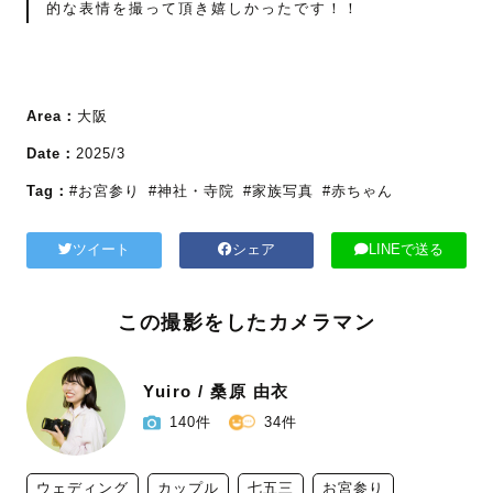
的な表情を撮って頂き嬉しかったです！！
Area：
大阪
Date：
2025/3
Tag：
#お宮参り
#神社・寺院
#家族写真
#赤ちゃん
ツイート
シェア
LINEで送る
この撮影をしたカメラマン
Yuiro / 桑原 由衣
140件
34件
ウェディング
カップル
七五三
お宮参り