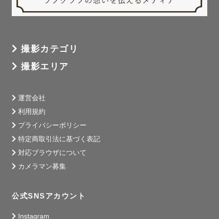
■ 小道具について

原則お客様でご用意いただきます。

一部カメラマン所有のものは貸出可能です。

お気軽にご相談ください。

撮影カテゴリ
撮影エリア
- - - - - - - - - - - - - - - - - - - - - - - -

-  最後に -

運営会社
写真って、未来の自分への宝物です。

利用規約
今の笑顔を残すことで、

プライバシーポリシー
数年後のあなたや家族が

特定商取引法に基づく表記
「このとき頑張ってたね」

対応ブラウザについて
「こんなに笑ってたね」

カメラマン募集
と心をあたためられる瞬間が必ずきます。

未来のあなたを救うのは、

公式SNSアカウント
“今この瞬間のあなた”なんです。

Instagram