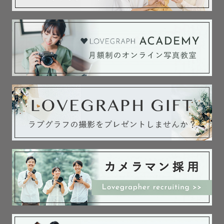
「私ってこんなに笑うんだ！」

といただきました。

——この笑顔の連鎖こそが、

私の原動力です。

- - - - - - - - - - - - - - - - - - - - - - - -

② 撮影について

撮影が本業のため、

平日・土日問わずご依頼可能です。

⚠️スケジュールが×や△の日でも

対応できる場合がございます。

ご依頼後はLINEやZOOMでの

打ち合わせも可能です◎
