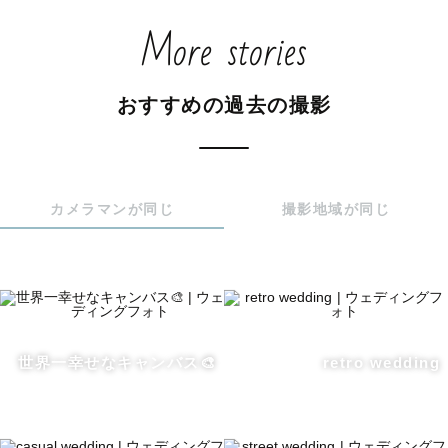
・洋装・和装の前撮り

More stories
・ナイトウェディング撮影

・成人式前撮り

・スクールフォト

おすすめの過去の撮影
- - - - - - - - - - - - - - - - - - - - - - - -

もくじ🌿

カメラマンが同じ
撮影地域が同じ
① 笑顔を届ける写真のはじまり

② 撮影について

③ 撮影対応エリア

④ その他ご案内

- - - - - - - - - - - - - - - - - - - - - - - -

世界一幸せなキャンバス🎨
retro wedding
① 笑顔を届ける写真のはじまり
