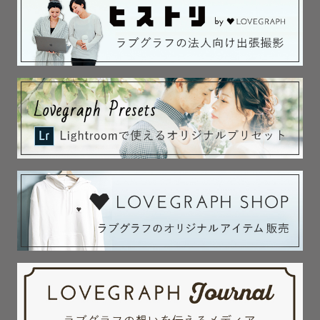
- - - - - - - - - - - - - - - - - - - - - - - -

③ 撮影対応エリア

大阪 / 兵庫 / 京都 / 奈良

⚠️公共交通機関での移動となります。

⚠️交通費が往復3000円以上の場合、

別途ご負担いただく場合がございます。

- - - - - - - - - - - - - - - - - - - - - - - -

④ その他ご案内

■ 撮影許可申請について

撮影地によっては許可申請が必要です。

申請は原則お客様にお願いしております。

別途申請料が発生する場合は、

お客様のご負担となります。
