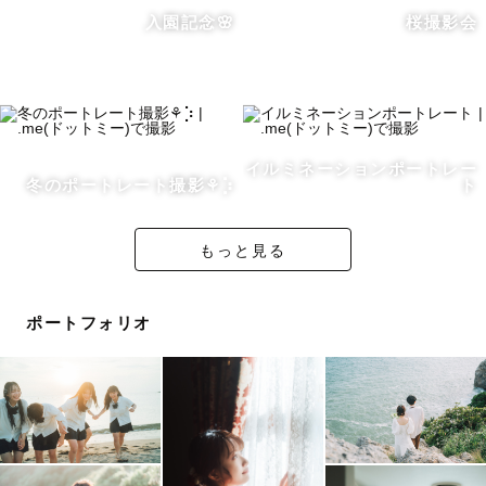
自信を持って様々な撮影を提案させていただきます。
入園記念🌸
桜撮影会
◎お宮参り、七五三
大事な日だからこそ、素敵な瞬間を撮り逃さない撮影をし
ます。
イルミネーションポートレー
フォトスタジオでの勤務経験もあるので、しっかりと、自
冬のポートレート撮影‎⚘⡱
ト
然な様子を撮影させていただきます。
もっと見る
◎フレンズフォト
ポートフォリオ
一緒に遊んだり普段の空気感を大事にした自然な表情を撮
影させていただきます。
◎ファミリーフォト