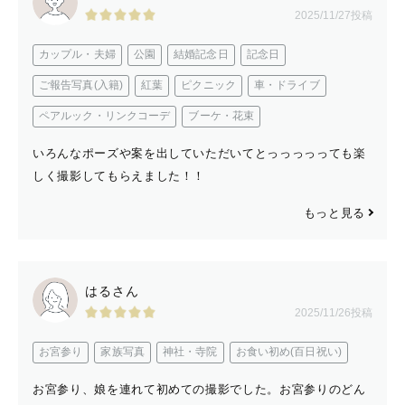
2025/11/27投稿
カップル・夫婦
公園
結婚記念日
記念日
ご報告写真(入籍)
紅葉
ピクニック
車・ドライブ
ペアルック・リンクコーデ
ブーケ・花束
いろんなポーズや案を出していただいてとっっっっっても楽
しく撮影してもらえました！！
もっと見る
はるさん
2025/11/26投稿
お宮参り
家族写真
神社・寺院
お食い初め(百日祝い)
お宮参り、娘を連れて初めての撮影でした。お宮参りのどん