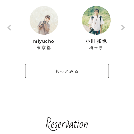
ずにこ
miyucho
小川 拓也
県
東京都
埼玉県
もっとみる
Reservation