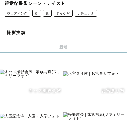
得意な撮影シーン・テイスト
0歳のお子様のお写真からブライダル撮影、広告写真まで
ウェディング
春
夏
ジャケ写
ナチュラル
オールジャンル撮影可能です。
ブライダルフォトグラファーとして活動もしておりますの
撮影実績
で、当日の挙式撮影、披露宴撮影も承ります。
新着
◎ウエディングフォト
和装から洋装まで、様々な撮影に対応します。
また、和装の型物も撮影可能です。
当日の挙式撮影、披露宴撮影も承ります。
キッズ撮影会🌸
お宮参り🌸
◎成人式、卒業式前撮り/七五三
振袖、七五三等着付けもできるので着崩れても安心です！