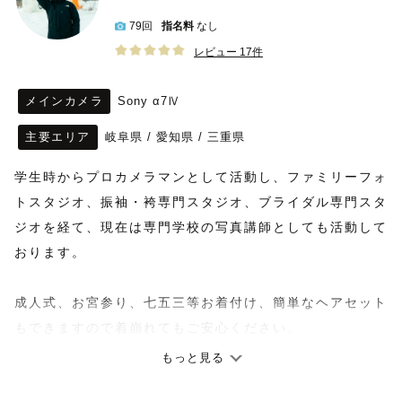
79回
指名料
なし
レビュー 17件
メインカメラ
Sony α7Ⅳ
主要エリア
岐阜県
/
愛知県
/
三重県
学生時からプロカメラマンとして活動し、ファミリーフォ
トスタジオ、振袖・袴専門スタジオ、ブライダル専門スタ
ジオを経て、現在は専門学校の写真講師としても活動して
おります。
成人式、お宮参り、七五三等お着付け、簡単なヘアセット
もできますので着崩れてもご安心ください。
もっと見る
《撮影ジャンルについて》