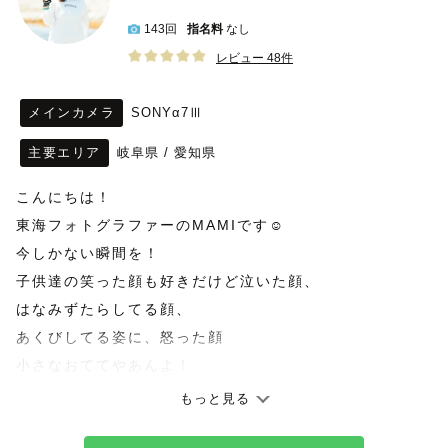
143回
指名料
なし
レビュー 48件
メインカメラ
SONYα7Ⅲ
主要エリア
岐阜県
/
愛知県
こんにちは！
東海フォトグラファーのMAMIです☺︎
今しかない瞬間を！
子供達の笑った顔も好きだけど泣いた顔、
はなみずたらしてる顔、
あくびしてる姿に、怒った顔
小さなおててやあんよ！
大人も子供も着飾っていない
もっと見る
自然な表情が大好きです！♡ 