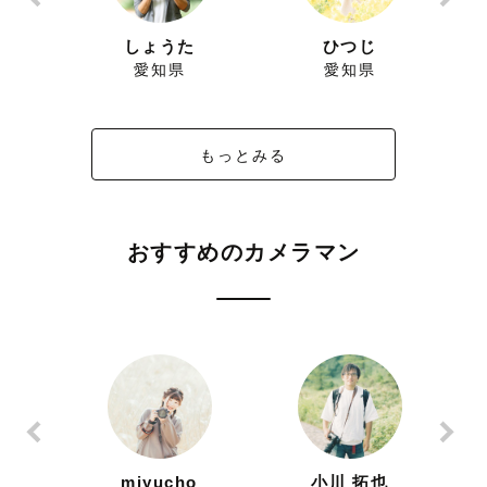
しょうた
ひつじ
み
愛知県
愛知県
もっとみる
おすすめのカメラマン
ずにこ
miyucho
小川 拓也