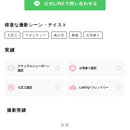
プライベートでは三児の母！
家族でCAMPにハマってます！
みなさんの素敵ギアを
得意な撮影シーン・テイスト
撮影させて下さい🫶🏾
七五三
マタニティー
成人式
家族
お宮参り
お話しする事が大好きです☺︎♫
実績
振袖から袴、訪問着など
お着付けも得意なので
ナチュラルニューボーン
お宮参り認定
認定
着崩れもお直しできます✨
七五三認定
LGBTQ+フレンドリー
県を跨ぐ遠方の撮影も対応可能です♪
別途交通費かかりますが
お気軽にお問い合わせ下さい♪
撮影実績
新着