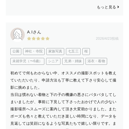
もっと見る
A.Iさん
2026/4/23投稿
公園
神社・寺院
家族写真
七五三
桜
未就学児（〜6歳）
シニア
兄弟・姉妹
浴衣・着物
初めてで何もわからない中、オススメの撮影スポットを教え
ていただいたり、申請方法も丁寧に教えて下さり安心して撮
影に挑めました。
当日は慣れない着物と下の子の機嫌の悪さにバタバタしてし
まいましたが、事前に下見して下さったおかげで人の少ない
撮影場所へスムーズに案内して頂き大変助かりました。また
ポーズも色々と教えていただき楽しい時間になり、データを
見返しては笑顔になるような写真たちで嬉しい限りです。ま