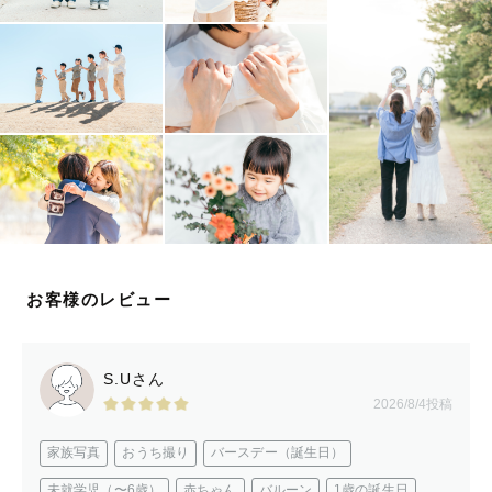
お客様のレビュー
S.Uさん
2026/8/4投稿
家族写真
おうち撮り
バースデー（誕生日）
未就学児（〜6歳）
赤ちゃん
バルーン
1歳の誕生日