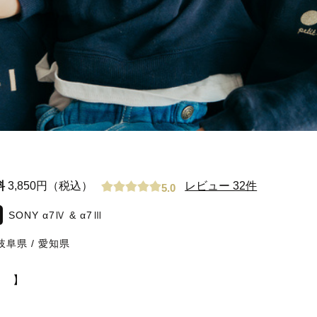
料
3,850円（税込）
レビュー 32件
5.0
SONY α7Ⅳ & α7Ⅲ
岐阜県
/
愛知県
　】