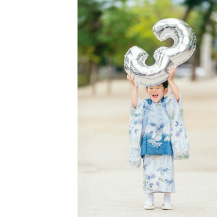
元公立保育士として多くの子どもた
成長が本当に一瞬だということを何
走り回って言うことを聞いてくれな
泣いてしまった時間も、
全部がその子の「今」であり、大切
無理に完璧な写真を撮るよりも、
その日の空気や感情ごと残すことを
人見知り・イヤイヤ期・元気いっぱ
遊びながら、会話しながら、
お子さまのペースに合わせて撮影を