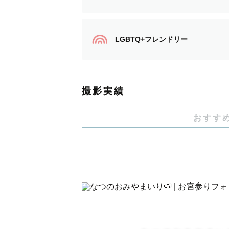
起きた瞬間の気持ちは覚えていても
LGBTQ+フレンドリー
人って時間が経つと、
その日の空気や温度は少しずつ忘れ
撮影実績
でも、写真があると
おすす
「あ、このときこんな気持ちだった
記憶がふっとよみがえる。
日々写真を撮ることは、
未来の自分や大切な人へのお手紙み
あとから読み返せる、日記みたいな