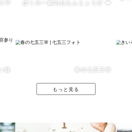
🍉
ぼくの一歳のおたんじょうび 👑
。
、
ができたら嬉しいです。
い妹
春の七五三🌸
もっと見る
ついて