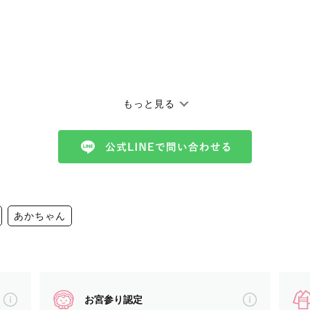
✨ ----
もっと見る
と呼んでください🕊️
あかちゃん
お宮参り認定