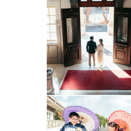
会話をしながら、動きながら、
ふたりらしい空気感を引き出してい
照れた笑顔も、ふとした真剣な表情
その日その瞬間だからこそ残せる大
“いつものふたり”が、
少し特別に見える写真をお届けしま
🌱 　その先の時間も一緒に