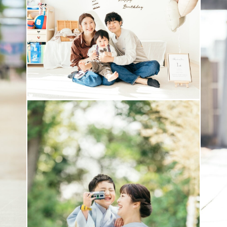
ちと関わる中で、
度も感じてきました。
い姿も、
な成長の過程。
大切にしています。
いなお子さまも大歓迎✌️
進めます。