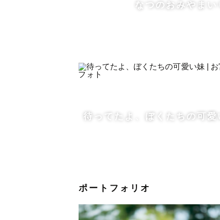
なつのおみやまいり
家族になった日も、
大切な記念日も、
なんでもないけど幸せだった一日も
「忘れたくないな」と思う気持ちを
ちゃんと形に残しておくこと。
そんな写真を、そっと残すお手伝い
待ってたよ、ぼくたちの可愛
ポートフォリオ
👶 　ファミリー・お子さま撮影に