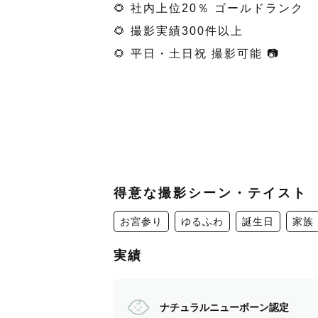
🌻 社内上位20％ ゴールドランク
🌻 撮影実績300件以上
🌻 平日・土日祝 撮影可能 📷
----- リピーター様限定！　指名料無料
はじめまして🕊️
東海Lovegrapherの ざき です。
得意な撮影シーン・テイスト
お気軽に「ざきちゃん」「ざきさん」
お宮参り
ゆるふわ
誕生日
家族
実績
📷 　写真に込めている想い
ナチュラルニューボーン認定