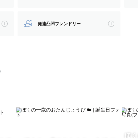
、
発達凸凹フレンドリー
てしまうと思っています。
め
な」って
たいなもの。
存在だと思っています。
ぼく