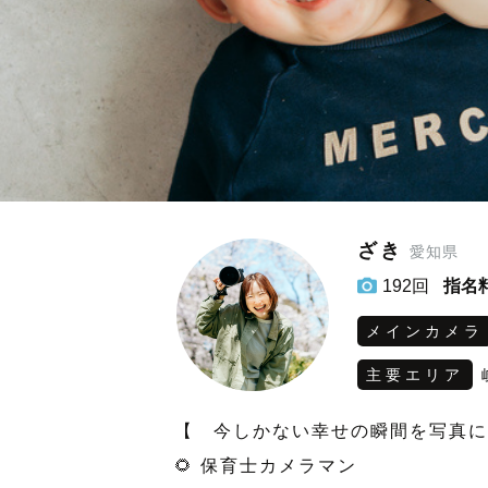
ざき
愛知県
192回
指名
メインカメラ
主要エリア
【　今しかない幸せの瞬間を写真に
🌻 保育士カメラマン