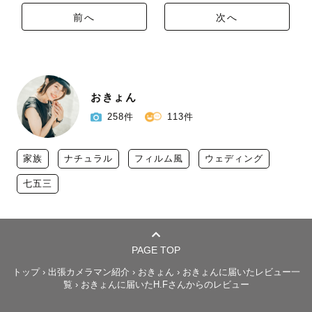
前へ
次へ
おきょん
258件
113件
家族
ナチュラル
フィルム風
ウェディング
七五三
PAGE TOP
トップ
›
出張カメラマン紹介
›
おきょん
›
おきょんに届いたレビュー一
覧
›
おきょんに届いたH.Fさんからのレビュー