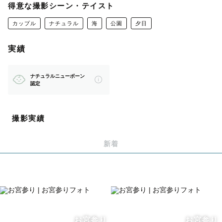
-----------------------------------------------------------
得意な撮影シーン・テイスト
------
カップル
ナチュラル
海
公園
夕日
■自己紹介
実績
福岡県で生まれ福岡で育ち、現在は埼玉県に住んでいま
ナチュラルニューボーン
す！！
認定
カメラに初めて触れたのは高校生の時。
学校では写真部しか写真が撮れなかったので、
撮影実績
写真部に借りて撮ったのが始まりです。。。
新着
■撮影の時に意識していること
撮影の時に意識していることは”とにかく楽しく🕺💃”
写真は撮られ慣れていない方がほとんどなので、できるだ
お宮参り
お宮参り