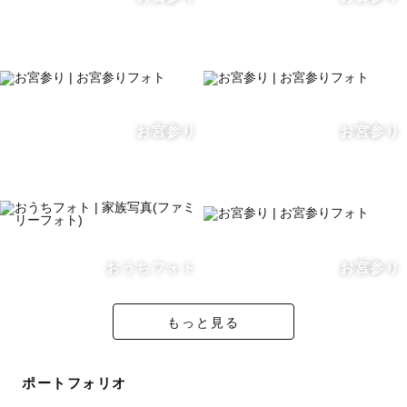
け最初は、
「え、ほんとに写真撮ってますか？」
くらいの感覚で進めていきます！！
なので、すごく自然な表情や、いつもの姿を切り取ること
お宮参り
お宮参り
が得意です！
■得意な撮影
おうちフォト
お宮参り
風景に溶け込ませる引き写真が得意です⛰🏝
カメラマンに撮ってもらうからこそ、スマホでは撮れない
もっと見る
写真にこだわって撮影しております📸
ポートフォリオ