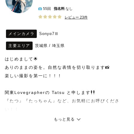
55回
指名料
なし
レビュー 23件
メインカメラ
Sonyα7Ⅲ
主要エリア
茨城県
/
埼玉県
はじめまして🌟
ありのままの姿を。自然な表情を切り取ります📸
楽しい撮影を第一に！！！
関東Lovegrapherの Tatsu と申します🕴🕴
『たつ』『たっちゃん』など、お気軽にお呼びくださ
い！！
もっと見る