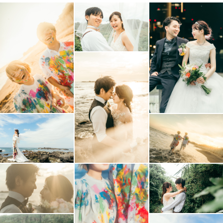
■撮影について
基本的にご連絡いただければいつでも対応可能です。（撮
影可能日はカレンダーよりご確認ください🙇‍♂️）
遠方での撮影は別途交通費をいただければ対応可能です！
ご相談ください！
-----------------------------------------------------------
------
最後までご覧いただきありがとうございました！！
素敵な瞬間を一緒に残しましょう🌟