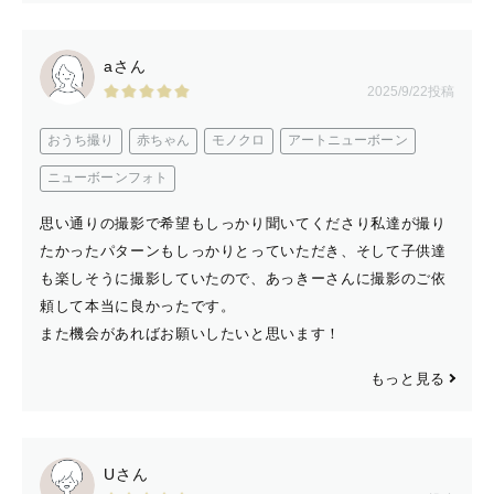
お話ししながら撮影させて頂きますので、楽な気持ちで楽
しみましょう ✨
aさん
透明感のあるフィルムライクな写真、
2025/9/22投稿
キラキラした光の綺麗なドラマチックな写真を得意として
おうち撮り
赤ちゃん
モノクロ
アートニューボーン
います📸
ニューボーンフォト
ウエディングやカップルはもちろん、ベビー、キッズ、わ
んちゃんの撮影も得意です 。
思い通りの撮影で希望もしっかり聞いてくださり私達が撮り
元々は動物の専門学校卒のペットカメラマンです。🐕
たかったパターンもしっかりとっていただき、そして子供達
も楽しそうに撮影していたので、あっきーさんに撮影のご依
お宮参り、すやすやと寝ている大切な家族の宝物。
頼して本当に良かったです。
また機会があればお願いしたいと思います！
七五三でお子様がふざけてそれを見守って笑っているパパ
ママ。
もっと見る
転んでしまって泣いている表情。
お誕生日のご自宅でよちよち歩きする１歳のお子様のあん
よ。
Uさん