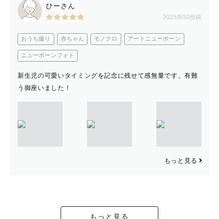
ひーさん
トグラファーの指導の元撮影しており、
2025/8/30投稿
これまでに800組ほどのベビーを撮影しております。
安心してお任せくださいませ。
おうち撮り
赤ちゃん
モノクロ
アートニューボーン
日本ニューボーンフォトセーフティー協会セーフティー資
ニューボーンフォト
格取得
新生児の可愛いタイミングを記念に残せて感無量です。有難
安心安全に考慮し、助産師の講義も受けて撮影させて頂い
う御座いました！
ております。
アートニューボーンは
生後5日〜3週間(可能であれば2週間以内)までの撮影をお
すすめしております。🍼
もっと見る
社内審査をクリアし、プレミアムポージングに対応したカ
メラマンになります
もっと見る