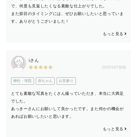
で、何度も見返したくなる素敵な仕上がりでした。
みなさんご依頼のほとんどが初めての出張撮影。
また節目のタイミングには、ぜひお願いしたいと思っていま
緊張しているという声もお問い合わせでよくお聞きいたし
す。ありがとうございました！
ます。
どんな人が来るのだろう。
もっと見る
何も考えてないけれど、どんなふうに撮ってくれるのか
な。
iさん
そんな不安を解消するため、簡単に自己紹介します！笑
2025/10/7投稿
神社・寺院
赤ちゃん
お宮参り
改めまして福岡在住のフリーランスカメラマンです。
「あっきー」とお気軽に呼んでください😊
とても素敵な写真をたくさん撮っていただき、本当に大満足
でした。
あっきーさんにお願いして良かったです。また何かの機会が
男性ですが身長は156cmの丸顔。笑
あればお願いしたいと思います。
お子様にも・大人にも全く威圧感はございませんでのご安
心ください。笑
もっと見る