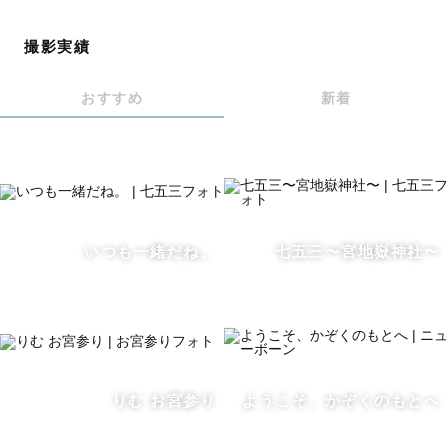
受賞歴
撮影実績
🎖️富士フィルム営業写真コンテスト2026 成人写真 / テー
おすすめ
新着
マ賞受賞 
🎖️NEST award   ニューボーンフォト 2026 受賞 
🎖️商業写真家協会スクールアルバムコンテスト受賞
-----------------------
いつも一緒だね。
七五三〜宮地嶽神社〜
▪︎▪︎▪︎▪︎▪︎▪︎▪︎▪︎▪︎▪︎▪︎▪︎▪︎▪︎▪︎
⛩福岡近郊のお参りに特に人気の神社 ⛩
りむ お宮参り
ようこそ、かぞくのもとへ
(記載以外の地域・神社も撮影可能です。お問い合わせく
ださい）