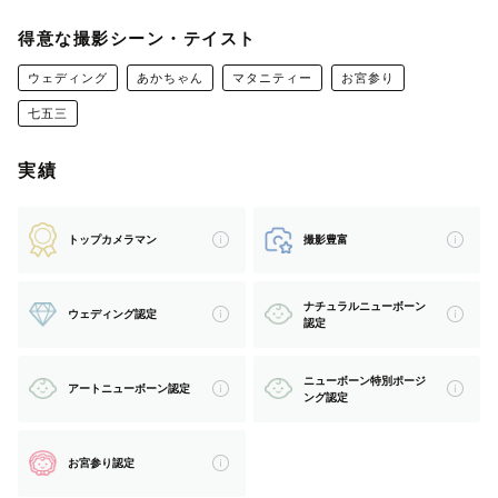
得意な撮影シーン・テイスト
*
ウェディング
あかちゃん
マタニティー
お宮参り
七五三
👑社内上位10%puratinumカメラマン
👑満足度★★★★★
実績
👑フォトスタジオ勤務経験歴13年(ペット・キッズ・ベビ
ー・ウエディング・学校...etc)
トップカメラマン
撮影豊富
👑年間360組撮影 (これまで7000組以上)
👑ナチュラルニューボーン・アートニューボーン認定カメ
ラマン (800組以上撮影)
ナチュラルニューボーン
ウェディング認定
認定
👑アートニューボーンプレミアムポージング対応可能( バ
ムアップ・チンオンハンズ・ボテトサック)
ニューボーン特別ポージ
アートニューボーン認定
👑夜景・イルミネーション対応可能
ング認定
-----------------------
お宮参り認定