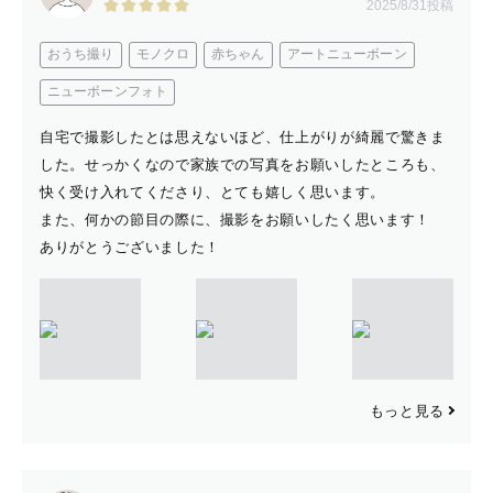
2025/8/31投稿
一瞬一瞬が全てが後から見返した時にキラキラと輝く思い
おうち撮り
モノクロ
赤ちゃん
アートニューボーン
出です。
ニューボーンフォト
楽しく撮影を進めさせていただきます。
自宅で撮影したとは思えないほど、仕上がりが綺麗で驚きま
撮影体験そのものを楽しんで欲しいという想いのもと、
した。せっかくなので家族での写真をお願いしたところも、
私も撮影を楽しませて頂きます。
快く受け入れてくださり、とても嬉しく思います。
また、何かの節目の際に、撮影をお願いしたく思います！
写真がいいものである事はもちろん、撮影体験そのものを
ありがとうございました！
楽しんで頂きたいと考えています✨
▪︎▪︎▪︎▪︎▪︎▪︎▪︎▪︎▪︎▪︎▪︎▪︎▪︎▪︎▪︎▪︎▪︎▪︎▪︎▪︎▪︎▪︎▪︎▪︎▪︎▪︎▪︎▪︎▪︎▪︎▪︎▪︎▪︎▪︎▪︎▪︎▪︎▪︎▪︎▪︎▪︎▪︎
もっと見る
🌟アートニューボーンフォトご予約のお客様へ🌟
社内講習や外部のセミナーなど国内有名ニューボーンフォ