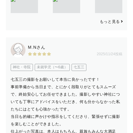
遠方の場合は場所により別途交通費を頂いております。
基準として、福岡市西区からの交通費3000円以上かかる
もっと見る
場合。
M.Nさん
基本的には自家用車移動になりますが、
2025/11/24投稿
遠方のご依頼の場合は別途交通費を頂いております。
事前にお見積りさせて頂き、難しい場合は別のカメラマン
神社・寺院
未就学児（〜6歳）
七五三
に交代して対応いたします。
七五三の撮影をお願いして本当に良かったです！
事前準備から当日まで、とにかく段取りがとてもスムーズ
で、終始安心してお任せできました。撮影しやすい神社につ
-----------------------------------------------------------
いても丁寧にアドバイスをいただき、何も分からなかった私
-------------
たちにはとても心強かったです。
当日も的確に声かけや指示をしてくださり、緊張せずに撮影
📸写真に対する想い📸
を楽しむことができました。
仕上がった写真は、本人はもちろん、親族もみんな大満足