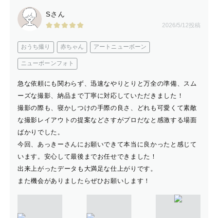
Sさん
【佐賀県】
2026/5/12投稿
唐津市・佐賀市・鳥栖市・有田市・伊万里市
おうち撮り
赤ちゃん
アートニューボーン
ニューボーンフォト
-----------------------------------------------------------
急な依頼にも関わらず、迅速なやりとりと万全の準備、スム
-------------
ーズな撮影、納品まで丁寧に対応していただきました！
撮影の際も、寝かしつけの手際の良さ、どれも可愛くて素敵
な撮影レイアウトの提案などさすがプロだなと感激する場面
別途交通費がかかるエリア
ばかりでした。
今回、あっきーさんにお願いできて本当に良かったと感じて
(対応地域内でも交通費を頂ければ、全国対応しておりま
います。安心して最後までお任せできました！
す。)
出来上がったデータも大満足な仕上がりです。
主な撮影地(記載以外の場所も撮影可)
また機会がありましたらぜひお願いします！
*別途交通費を頂くエリア