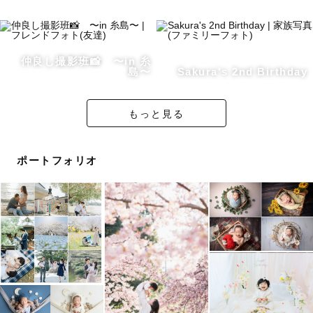
【福岡】
・宇美八幡宮・紅葉八幡宮・護国神社・櫛田神社・筥崎
仲良し撮影班📸 〜in 糸
島〜
Sakura's 2nd Birthday
宮・宮地嶽神社・香椎宮 ・飯盛神社 ・愛宕神社・宗像大
社
もっと見る
【久留米】
ポートフォリオ
・水天宮・柳川日吉神社
【佐賀】
・唐津神社・陶山神社・武雄神社・与賀神社
▪︎▪︎▪︎▪︎▪︎▪︎▪︎▪︎▪︎▪︎▪︎▪︎▪︎▪︎▪︎▪︎
☘️【公園や神社などの撮影に特におすすめの時間帯】☘️