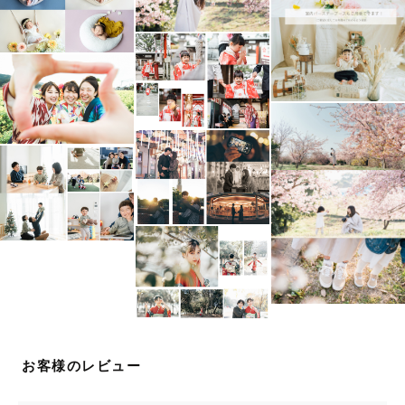
快晴の場合日差しが強くなり顔に影ができるため、午前は
早ければ早いほど、
午後は遅ければ遅いほどおすすめです。
午前：9時・9時半・10時・10時半
午後：13時半、14時・14時半・15時・15時半・16時
-----------------------------------------------------------
-------------
◎交通費超過なし対応地域◎
【福岡】
福岡市・糸島市・久留米市・糟屋郡・宗像市・筑紫野市・
お客様のレビュー
直方市・大野城市・太宰府市・柳川市・*その他周辺地
域）