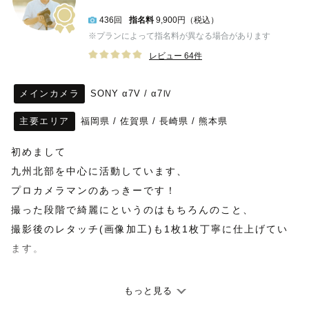
436回
指名料
9,900円（税込）
※プランによって指名料が異なる場合があります
レビュー 64件
メインカメラ
SONY α7V / α7Ⅳ
主要エリア
福岡県
/
佐賀県
/
長崎県
/
熊本県
初めまして
九州北部を中心に活動しています、
プロカメラマンのあっきーです！
撮った段階で綺麗にというのはもちろんのこと、
撮影後のレタッチ(画像加工)も1枚1枚丁寧に仕上げてい
ます。
撮影ではご家族の想いや自然な表情、空気感を写真に反映
もっと見る
させるように心がけています。