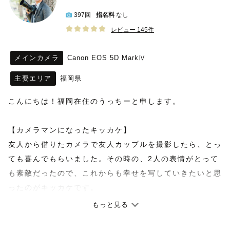
397回
指名料
なし
レビュー 145件
メインカメラ
Canon EOS 5D MarkⅣ
主要エリア
福岡県
‪こんにちは！福岡在住のうっちーと申します。
【カメラマンになったキッカケ】
友人から借りたカメラで友人カップルを撮影したら、とっ
ても喜んでもらいました。その時の、2人の表情がとって
も素敵だったので、これからも幸せを写していきたいと思
ったのがキッカケです。
もっと見る
【撮影スタイル】