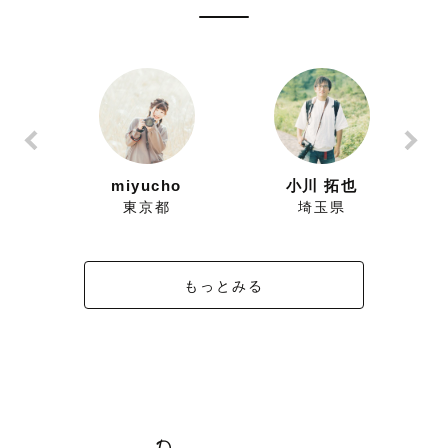
ずにこ
miyucho
小川 拓也
県
東京都
埼玉県
もっとみる