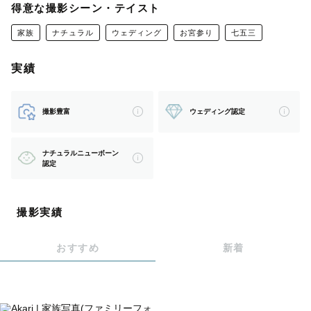
ゲストとの会話を大切にし、自然体で笑顔溢れる雰囲気を
得意な撮影シーン・テイスト
引き出します。楽しそうに歩く様子、ベンチで語り合う様
家族
ナチュラル
ウェディング
お宮参り
七五三
子、クスッと笑った瞬間、一瞬一瞬を大切に切り取り、幸
せが連鎖するような写真を届けます。無理なポージングは
実績
指示していませんが、ご要望があれば気軽にお申し付けく
ださい。
撮影豊富
ウェディング認定
【最後に】
ナチュラルニューボーン
二児のパパです。ナチュラルな写真、自然体の撮影を得意
認定
としています。家族写真（記念日撮影、お宮参り、七五三
等）、前撮り撮影のご依頼が多いです。カメラマンページ
撮影実績
で公開していますので、是非ご覧ください。1組丁寧に撮
影、編集するため、月5組限定としています。土日に限ら
おすすめ
新着
ず、平日でも撮影可能です。夜景撮影は対応不可です。お
気軽にご相談ください。