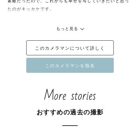
素敵だったので、これからも幸せを写していきたいと思っ
たのがキッカケです。

【撮影スタイル】

もっと見る
ゲストとの会話を大切にし、自然体で笑顔溢れる雰囲気を
引き出します。楽しそうに歩く様子、ベンチで語り合う様
このカメラマンについて詳しく
子、クスッと笑った瞬間、一瞬一瞬を大切に切り取り、幸
せが連鎖するような写真を届けます。無理なポージングは
指示していませんが、ご要望があれば気軽にお申し付けく
ださい。

More stories
【最後に】

二児のパパです。ナチュラルな写真、自然体の撮影を得意
としています。家族写真（記念日撮影、お宮参り、七五三
おすすめの過去の撮影
等）、前撮り撮影のご依頼が多いです。カメラマンページ
で公開していますので、是非ご覧ください。1組丁寧に撮
影、編集するため、月5組限定としています。土日に限ら
ず、平日でも撮影可能です。夜景撮影は対応不可です。お