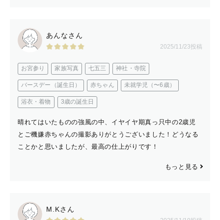
あんなさん
2025/11/23投稿
お宮参り
家族写真
七五三
神社・寺院
バースデー（誕生日）
赤ちゃん
未就学児（〜6歳）
浴衣・着物
3歳の誕生日
晴れてはいたものの強風の中、イヤイヤ期真っ只中の2歳児
とご機嫌赤ちゃんの撮影ありがとうございました！どうなる
ことかと思いましたが、最高の仕上がりです！
もっと見る
M.Kさん