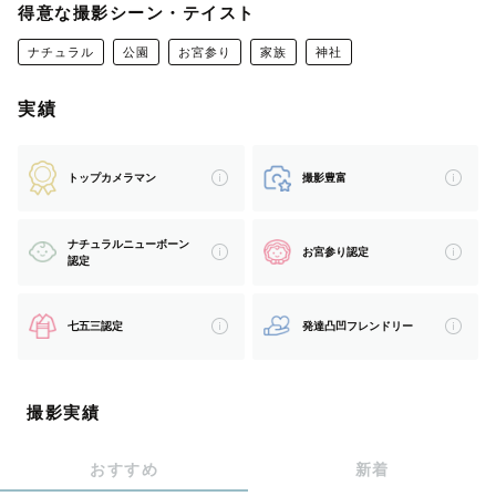
この度はカメラマンページをご覧くださりありがとうござ
得意な撮影シーン・テイスト
います。
ナチュラル
公園
お宮参り
家族
神社
実績
予約欄が「×」でも場所、時間帯によっては対応可能な場
合がございます。
トップカメラマン
撮影豊富
ご相談くださいませ！
ナチュラルニューボーン
お宮参り認定
認定
【 あんちゃん🌷自己紹介 】
七五三認定
発達凸凹フレンドリー
▷大阪在住カメラマン📷ご依頼いただければ関西を中心に
全国出張✈️OK！（※交通費要相談※）
▷平日は特別養護老人ホームで介護士をしています👵🏻
撮影実績
▷得意ジャンル：ﾅﾁｭﾗﾙﾆｭｰﾎﾞｰﾝ┊お宮参り┊七五三┊日
常┊お誕生日┊おでかけ
おすすめ
新着