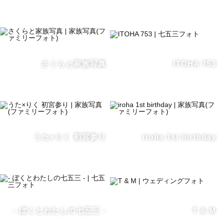
▷私の好きなもの💚：音楽を聴くことが好きです！
WEST.やSUPER EIGHT、SUPER BEAVER、緑黄色社
会などジャンル問わず聞きます🌼推しのお話なども大好き
なので、皆さんの推しもいれば教えてください！
▷想い💭：家族写真を通して【毎日が幸せのたからもの】
さくらと家族写真
ITOHA 753
と感じて欲しくて、子育ての日々や成長を写真に残し家族
が一緒に過ごす素敵な時間を、未来に伝えたいなと思いな
がら撮影しています◎日々の中でこの瞬間は大変だと思う
気持ちもあるかも知れない。その中で残した写真がいつか
未来で「こんなことがあったんだよ！」と家族で話すきっ
うた×りく 初宮参り
iroha 1st birthday
かけや、思い返す大切なものになればいいなと思っていま
す✨
家族の温かい雰囲気を残すことが大好きです♡撮影の中で
ゆったりお話ししながら普段の様子を撮影させていただき
ます🫧
わからないことはもちろん、これを使って撮影がしたい！
- ぼくとわたしの七五三 -
T & M