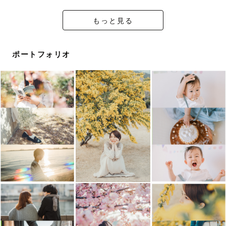
こんな雰囲気がいいな！などお気軽にご相談くださいま
せ！一緒に楽しい時間にしましょう🧡 
もっと見る
ポートフォリオ
【📸打ち合わせ】
事前の打ち合わせでは基本はLINEで行っております！ご
予約の際のLINE QRコードよりご連絡させていただきま
す。LINEの設定のプライバシー管理より｟メッセージ受
信拒否｠のチェックが入っていると連絡が届かない場合が
ございます。事前にご確認をお願いいたします🙇🏻‍♀️
ご希望があればビデオ電話や事前に直接お会いして打ち合
わせも可能です◎
※ストロボを使用した夜景等の撮影は承っておりません。
※徒歩圏内外での移動を伴う2箇所以上の撮影は2枠お願
いする事がございます。