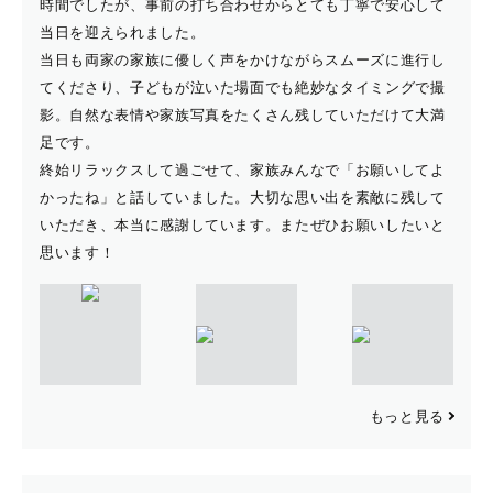
・住吉大社(大阪市住吉区)
時間でしたが、事前の打ち合わせからとても丁寧で安心して
・八坂神社(京都市東山区)
当日を迎えられました。
当日も両家の家族に優しく声をかけながらスムーズに進行し
・平安神宮(京都市左京区)
てくださり、子どもが泣いた場面でも絶妙なタイミングで撮
・伏見稲荷大社(京都市伏見区)
影。自然な表情や家族写真をたくさん残していただけて大満
・上賀茂神社(京都市北区)
足です。
・護国神社(姫路市)
終始リラックスして過ごせて、家族みんなで「お願いしてよ
かったね」と話していました。大切な思い出を素敵に残して
いただき、本当に感謝しています。またぜひお願いしたいと
◎上記の神社様では外部カメラマンによる撮影行為自体が
思います！
禁止されております。
◎その他撮影禁止の神社様もございますので、事前に該当
の神社様へとご確認をお願いしております。
（確認の際は『外部の出張カメラマンを頼み撮影をしても
良いか』とお聞きくださいませ◎）
もっと見る