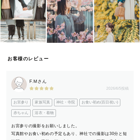
【 🚗交通費について 】
《 基本的に往復¥3,000を超えなければ、全県において交
通費は頂いておりません 》 
（3府県におきましても往復¥3,000を超える場合はご負
担をお願いしております）
お客様のレビュー
●大阪府/兵庫県/京都府・・基本交通費往復無料 
例（兵庫県　淡路島：¥5,500）（京都府北部地域、大阪
府南部一部地域、兵庫県北部・西部一部地域など） 
F.Mさん
↑実際に依頼いただいてからご相談の上、算出致しますの
2026/6/5投稿
で前後する可能性がございます
お宮参り
家族写真
神社・寺院
お食い初め(百日祝い)
詳しくは一度ご相談ください🙇🏻‍♀️
赤ちゃん
浴衣・着物
お宮参りの撮影をお願いしました。
【❌関西の撮影不可の有名な神社様一覧】
写真館やお食い初めの予定もあり、神社での撮影は30分と短