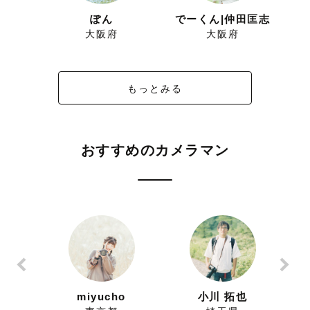
ち
ぽん
でーくん|仲田匡志
大阪府
大阪府
もっとみる
おすすめのカメラマン
ずにこ
miyucho
小川 拓也