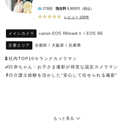
278回
指名料
8,800円（税込）
レビュー 100件
メインカメラ
canon EOS R6markⅡ / EOS R6
主要エリア
京都府
/
大阪府
/
兵庫県
🎗️社内TOP10％ランクカメラマン
👶🏻赤ちゃん・お子さま撮影が得意な認定カメラマン
👵🏻介護士経験を活かした“安心して任せられる撮影”
初めまして！あんちゃんと申します🌷
もっと見る
お気軽に「あんちゃん」とお呼びください！