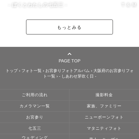
せ！一緒に楽しい時間にしましょう🧡 

- ぼくとわたしの七五三 -
T & M
もっとみる
【📸打ち合わせ】

事前の打ち合わせでは基本はLINEで行っております！ご予
約の際のLINE QRコードよりご連絡させていただきます。
LINEの設定のプライバシー管理より｟メッセージ受信拒
否｠のチェックが入っていると連絡が届かない場合がござ
PAGE TOP
います。事前にご確認をお願いいたします🙇🏻‍♀️

トップ
›
フォト一覧
›
お宮参りフォトアルバム
›
大阪府のお宮参りフォ
ト一覧
›
- しあわせ芽吹く日 -
ご希望があればビデオ電話や事前に直接お会いして打ち合
わせも可能です◎

ご利用の流れ
撮影料金
※ストロボを使用した夜景等の撮影は承っておりません。

カメラマン一覧
家族、ファミリー
※徒歩圏内外での移動を伴う2箇所以上の撮影は2枠お願い
する事がございます。

お宮参り
ニューボーンフォト
七五三
マタニティフォト
ウェディング