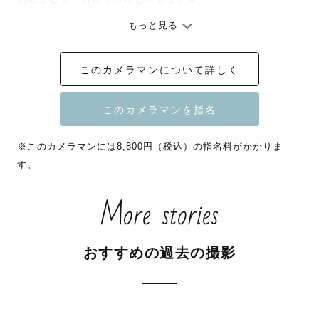
お気軽に「あんちゃん」とお呼びください！

もっと見る
この度はカメラマンページをご覧くださりありがとうござ
います。

このカメラマンについて詳しく
予約欄が「×」でも場所、時間帯によっては対応可能な場合
がございます。

※このカメラマンには8,800円（税込）の指名料がかかりま
ご相談くださいませ！

す。
More stories
【 あんちゃん🌷自己紹介 】

▷大阪在住カメラマン📷ご依頼いただければ関西を中心に
おすすめの過去の撮影
全国出張✈️OK！（※交通費要相談※）

▷平日は特別養護老人ホームで介護士をしています👵🏻

▷得意ジャンル：ﾅﾁｭﾗﾙﾆｭｰﾎﾞｰﾝ┊お宮参り┊七五三┊日
常┊お誕生日┊おでかけ
