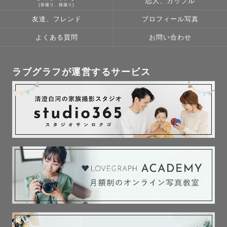
恋人、カップル
【 🚗交通費について 】

(前撮り、後撮り)
《 基本的に往復¥3,000を超えなければ、全県において交
友達、フレンド
プロフィール写真
通費は頂いておりません 》 

よくある質問
お問い合わせ
（3府県におきましても往復¥3,000を超える場合はご負担
をお願いしております）

●大阪府/兵庫県/京都府・・基本交通費往復無料 

ラブグラフが運営するサービス
例（兵庫県　淡路島：¥5,500）（京都府北部地域、大阪府
南部一部地域、兵庫県北部・西部一部地域など） 

↑実際に依頼いただいてからご相談の上、算出致しますので
前後する可能性がございます

詳しくは一度ご相談ください🙇🏻‍♀️

【❌関西の撮影不可の有名な神社様一覧】

・住吉大社(大阪市住吉区)

・八坂神社(京都市東山区)

・平安神宮(京都市左京区)
