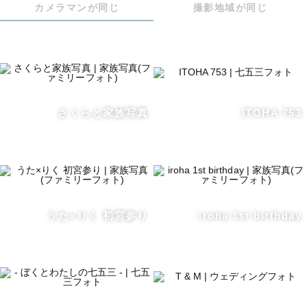
カメラマンが同じ
撮影地域が同じ
▷私の好きなもの💚：音楽を聴くことが好きです！WEST.
やSUPER EIGHT、SUPER BEAVER、緑黄色社会など
ジャンル問わず聞きます🌼推しのお話なども大好きなの
で、皆さんの推しもいれば教えてください！

▷想い💭：家族写真を通して【毎日が幸せのたからもの】
と感じて欲しくて、子育ての日々や成長を写真に残し家族
さくらと家族写真
ITOHA 753
が一緒に過ごす素敵な時間を、未来に伝えたいなと思いな
がら撮影しています◎日々の中でこの瞬間は大変だと思う
気持ちもあるかも知れない。その中で残した写真がいつか
未来で「こんなことがあったんだよ！」と家族で話すきっ
かけや、思い返す大切なものになればいいなと思っていま
す✨

うた×りく 初宮参り
iroha 1st birthday
家族の温かい雰囲気を残すことが大好きです♡撮影の中で
ゆったりお話ししながら普段の様子を撮影させていただき
ます🫧

わからないことはもちろん、これを使って撮影がしたい！
こんな雰囲気がいいな！などお気軽にご相談くださいま