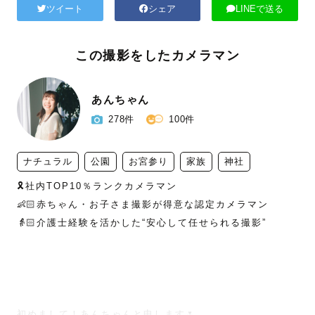
ツイート
シェア
LINEで送る
この撮影をしたカメラマン
あんちゃん
278件
100件
ナチュラル
公園
お宮参り
家族
神社
🎗️社内TOP10％ランクカメラマン

👶🏻赤ちゃん・お子さま撮影が得意な認定カメラマン

👵🏻介護士経験を活かした“安心して任せられる撮影”

初めまして！あんちゃんと申します🌷
