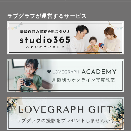
撮影時間も思い出になるそんな空間作りを心がけていま
ラブグラフが運営するサービス
す！

【ウエディング】

自然体な雰囲気で残す前撮り写真が得意です📸

一生に一度の特別な写真だからこそ

何度も見返して嬉しくなれる

お2人の自然な姿を

お届け出来るよう心がけています！

普段は式場で結婚式の撮影をしているので

ウエディングの知識は豊富です！

気になる事はなんでもご相談下さい🙆‍♀️
