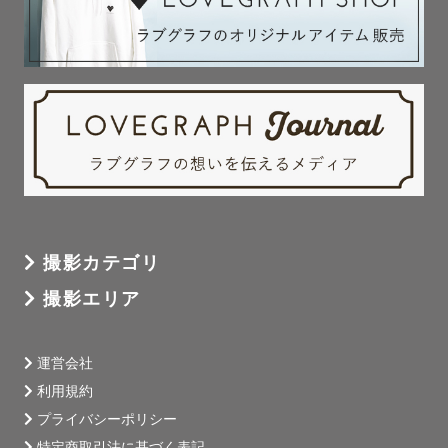
ぜひアルバムをご覧下さい。

ご依頼お待ちしております！

【撮影場所】

撮影担当エリアは、東京、神奈川、埼玉です。

（※都心から離れた場合は別途交通費を頂く事もありま
す。）

交通費をご負担頂ければ、その他地域での撮影も可能で
す！

撮影カテゴリ
ぜひご相談ください！

撮影エリア
最後まで読んで頂き、ありがとうございます！

『10年、20年経っても色褪せない思い出をかたちに♡』

運営会社
1枚1枚心を込めて皆さんの大切な瞬間を切り取っていきま
利用規約
す。

プライバシーポリシー
何度も見返したくなるような、宝物になる写真をお届けし
特定商取引法に基づく表記