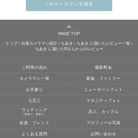
事前のヒアリングは丁寧に行います。

写真への希望、イメージ、想い、不安や悩み、雑談etc…

どんな些細な事でも構いません！！

じっくり話し合いましょう✨

PAGE TOP
トップ
›
出張カメラマン紹介
›
ちあき
›
ちあき に届いたレビュー一覧
›
ちあき に届いたRさんからのレビュー
【撮影スタイル】

緊張しちゃう！恥ずかしい！

ご利用の流れ
撮影料金
どんなポーズをすれば良いの？

皆さん悩まれるかと思います…。

カメラマン一覧
家族、ファミリー
お宮参り
ニューボーンフォト
撮影中は堅苦しくならずに、楽しくお話をしながら進めて
いきます！

七五三
マタニティフォト
なので、皆さんだんだんと自然な笑顔になっていきますよ
ウェディング
恋人、カップル
(前撮り、後撮り)
☺︎

友達、フレンド
プロフィール写真
ポージングを考えるのも好きなので、任せて頂いて大丈夫
です！

よくある質問
お問い合わせ