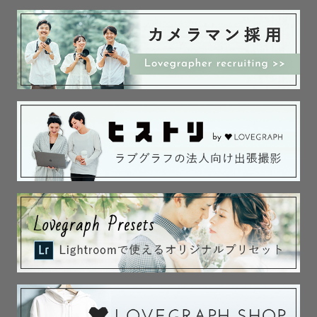
ドレス、和装のお衣装の扱いはもちろん

ブーケやベール、和傘等の小物を生かした写真もお任せく
ださい✨

【ファミリー】

子供が大好きです♡

いつも全力で一緒に遊びます！笑

子供のペースを第一に尊重して撮影は行います。

笑顔も泣き顔も、わがままも甘えんぼも、今この瞬間だけ
のもの！

ありのままの姿を切り取り、その子だけの成長記録を残し
ましょう！

そして、そんなお子さんの写真がパパとママの子育ての活
力になって欲しいな〜と思っております。

その他にも、フレンド、カップル、マタニティー、ペット
の撮影経験があります🌟
