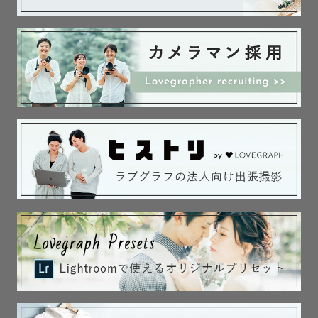
ドレス、和装のお衣装の扱いはもちろん

ブーケやベール、和傘等の小物を生かした写真もお任せく
ださい✨

【ファミリー】

子供が大好きです♡

いつも全力で一緒に遊びます！笑

子供のペースを第一に尊重して撮影は行います。

笑顔も泣き顔も、わがままも甘えんぼも、今この瞬間だけ
のもの！

ありのままの姿を切り取り、その子だけの成長記録を残し
ましょう！

そして、そんなお子さんの写真がパパとママの子育ての活
力になって欲しいな〜と思っております。

その他にも、フレンド、カップル、マタニティー、ペット