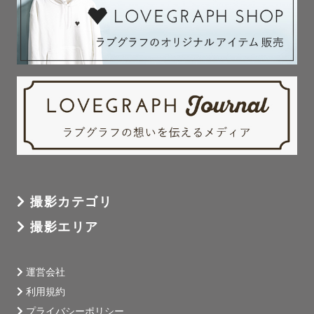
の撮影経験があります🌟

ぜひアルバムをご覧下さい。

ご依頼お待ちしております！

【撮影場所】

撮影担当エリアは、東京、神奈川、埼玉です。

（※都心から離れた場合は別途交通費を頂く事もありま
す。）

交通費をご負担頂ければ、その他地域での撮影も可能で
す！

撮影カテゴリ
ぜひご相談ください！

撮影エリア
最後まで読んで頂き、ありがとうございます！

『10年、20年経っても色褪せない思い出をかたちに♡』

運営会社
1枚1枚心を込めて皆さんの大切な瞬間を切り取っていきま
利用規約
す。

プライバシーポリシー