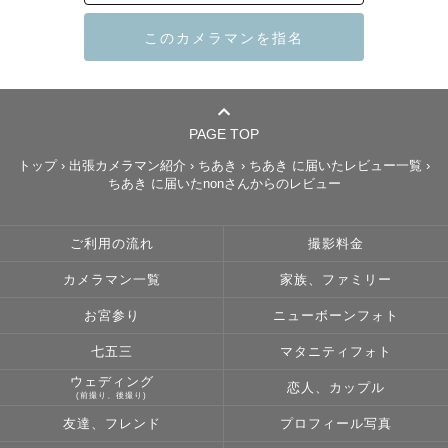
【撮影準備】

事前のヒアリングは丁寧に行います。

写真への希望、イメージ、想い、不安や悩み、雑談etc…

どんな些細な事でも構いません！！

じっくり話し合いましょう✨

PAGE TOP
トップ
›
出張カメラマン紹介
›
ちあき
›
ちあき に届いたレビュー一覧
›
ちあき に届いたnonさんからのレビュー
【撮影スタイル】

緊張しちゃう！恥ずかしい！

ご利用の流れ
撮影料金
どんなポーズをすれば良いの？

皆さん悩まれるかと思います…。

カメラマン一覧
家族、ファミリー
お宮参り
ニューボーンフォト
撮影中は堅苦しくならずに、楽しくお話をしながら進めて
いきます！

七五三
マタニティフォト
なので、皆さんだんだんと自然な笑顔になっていきますよ
ウェディング
恋人、カップル
(前撮り、後撮り)
☺︎

友達、フレンド
プロフィール写真
ポージングを考えるのも好きなので、任せて頂いて大丈夫