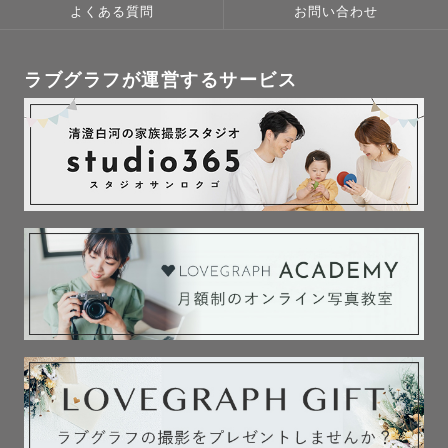
です！

よくある質問
お問い合わせ
撮影時間も思い出になるそんな空間作りを心がけていま
ラブグラフが運営するサービス
す！

【ウエディング】

自然体な雰囲気で残す前撮り写真が得意です📸

一生に一度の特別な写真だからこそ

何度も見返して嬉しくなれる

お2人の自然な姿を

お届け出来るよう心がけています！

普段は式場で結婚式の撮影をしているので

ウエディングの知識は豊富です！

気になる事はなんでもご相談下さい🙆‍♀️
