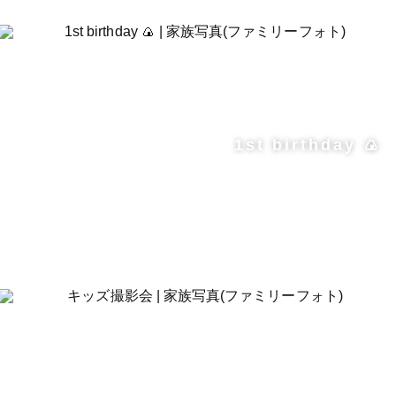
1st birthday 🍙