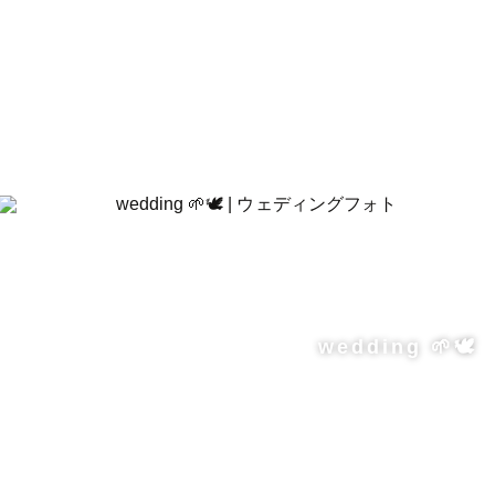
wedding 🌱🕊️