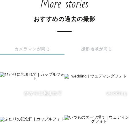
More stories
かけになれば嬉しいです。

おすすめの過去の撮影
˗ˋˏ　撮影までの流れ　ˎˊ˗

カメラマンが同じ
撮影地域が同じ
主にLINEを使って

撮影への思いや撮影イメージ、当日の流れなどのやり取り
をさせて頂きます。

ひかりに包まれて
wedding
ご希望があれば、LINE電話やZOOMでの打ち合わせも可能
です！

リクエストに合わせて柔軟に対応をし、お客様のイメージ
に沿った撮影をします。
