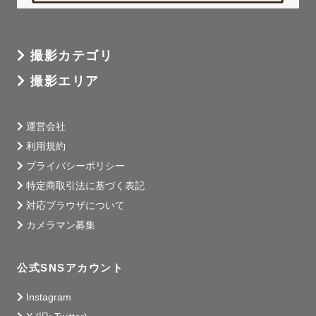
˗ˋˏ　撮影への思い　ˎˊ˗

撮影カテゴリ
撮影エリア
うまく言葉にできないのに、たしかに胸がぎゅっとなる瞬
運営会社
間がある。

利用規約
プライバシーポリシー
特定商取引法に基づく表記
私はその感情を、ずっと言語化できずにいました。

対応ブラウザについて
カメラマン募集
だから、写真を撮っています。

公式SNSアカウント
言葉にならない大切な気持ちを、ずっと色褪せない形にす
Instagram
るために。
