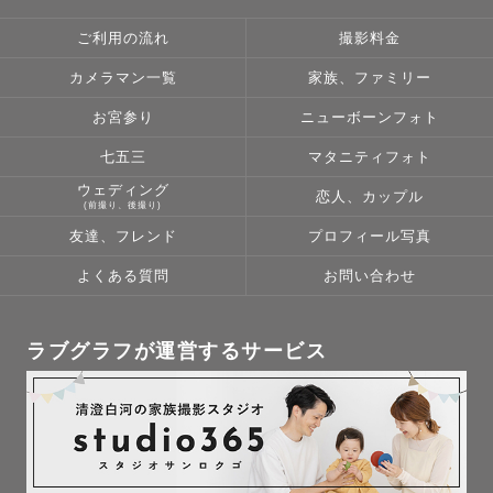
写真は2週間以内に納品します。

ご利用の流れ
撮影料金
1枚1枚丁寧に編集させて頂きます。

カメラマン一覧
家族、ファミリー
お宮参り
ニューボーンフォト
七五三
マタニティフォト
ウェディング
恋人、カップル
˗ˋˏ　交通費　ˎˊ˗

(前撮り、後撮り)
友達、フレンド
プロフィール写真
よくある質問
お問い合わせ
全国出張も可能です！

ラブグラフが運営するサービス
往復¥3,000を超えた場合は、

差額のみご負担いただいております。
