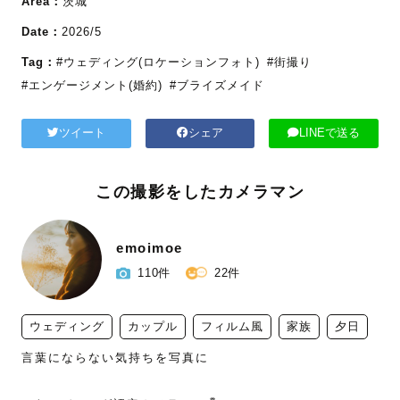
Area：
茨城
Date：
2026/5
Tag：
#ウェディング(ロケーションフォト)
#街撮り
#エンゲージメント(婚約)
#ブライズメイド
ツイート
シェア
LINEで送る
この撮影をしたカメラマン
emoimoe
110件
22件
ウェディング
カップル
フィルム風
家族
夕日
言葉にならない気持ちを写真に
