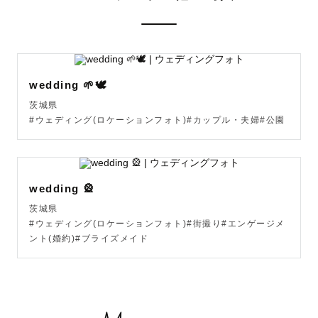
３、「撮られる」のではなく「一緒に遊ぶ」感覚で

カメラを意識しすぎないよう、会話や遊びを取り入れなが
wedding 🌱🕊️
ら撮影します。ふと見せる自然な笑顔や、おふたりらしい
茨城県
空気感を逃さず写真に収めます。

#ウェディング(ロケーションフォト)#カップル・夫婦#公園
４、撮影そのものが、ふたりの「最高の一日」に

ただ写真を撮るだけでなく、撮影が終わったあとに「楽し
wedding 🎡
かったね！」と笑い合えるような、温かい時間そのものを
茨城県
提供します。

#ウェディング(ロケーションフォト)#街撮り#エンゲージメ
ント(婚約)#ブライズメイド
５、撮影を通して、お互いをより深く愛おしく感じる体験
を

撮影という特別な時間が、おふたりの絆をより深めるきっ