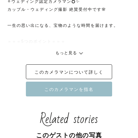
⚪︎ウェディング認定カメラマン💍✨

カップル・ウェディング撮影 絶賛受付中です🌸

一生の思い出になる、宝物のような時間を届けます。

＝＝＝5つのポイント＝＝＝

もっと見る
１、ウェディング・カップルフォト

このカメラマンについて詳しく
おふたりの空気感を大切に、一生見返したくなるウェディ
ング・カップルフォトをお任せください。

２、ポージングはすべて「お任せ」でOK！

Related stories
「どう動けばいいかわからない」「緊張してしまう」そん
な方こそ安心してください。指先から目線まで、おふたり
が一番美しく見えるポーズを一つひとつ丁寧にご提案しま
このゲストの他の写真
す。
