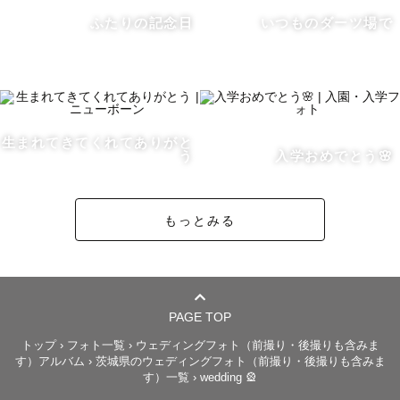
ふたりの記念日
いつものダーツ場で
あまりイメージが固まっていない場合でも、ヒアリングを
元に私の方からオススメを提案するのでご安心ください。

相談など些細なことでも構いませんので、

生まれてきてくれてありがと
う
入学おめでとう🌸
お気軽に公式LINE、またはDMからお問合せください！

もっとみる
公式LINEは画面下部にございます。

PAGE TOP
˗ˋˏ　撮影後　ˎˊ˗

トップ
›
フォト一覧
›
ウェディングフォト（前撮り・後撮りも含みま
す）アルバム
›
茨城県のウェディングフォト（前撮り・後撮りも含みま
す）一覧
›
wedding 🎡