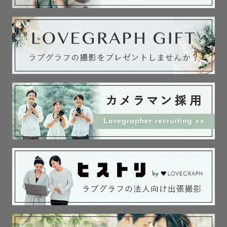
でも、撮影した写真で心底喜んでもらえることが多いの
は、

綺麗な”場所”の背景よりも、

いつものように自然に笑い合ってる”姿”でした。

【撮影スタイルについて】

「カメラマンさんが撮影をほんとに楽しんでいるので、こ
ちらも楽しく撮影できた！」

「気さくで親しみ深い方だったので、緊張せず撮影ができ
た」

とてもありがたいことに、

レビューでそんな言葉をよくいただきます。

バチっと決めるカットは、自分が実演をしたり、

指先まで細かいポージング指示をします。
