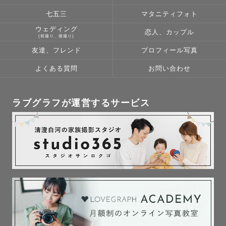
した。

七五三
マタニティフォト
ウェディング
その動画を見て、私はほんとに嬉しくて嬉しくて、

恋人、カップル
(前撮り、後撮り)
誰かを幸せにできるカメラマンという仕事に

友達、フレンド
プロフィール写真
やりがいや楽しさをほんとに感じたと同時に、

よくある質問
お問い合わせ
自然ないつもの姿こそ美しいな、ということを改めて実感
しました。

ラブグラフが運営するサービス
ありがたいことに特別な日の写真を

いままでたくさん撮影させていただきました。

絶景の場所でクールな写真や、

自然の中でのきらきらした写真、

ポップな場所での可愛い写真。

非日常な場所での撮影はとても素敵です。
