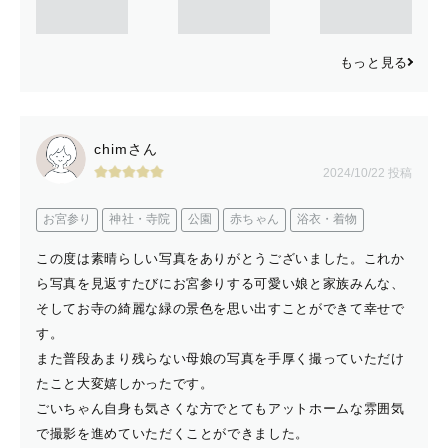
もっと見る
chimさん
2024/10/22 投稿
お宮参り
神社・寺院
公園
赤ちゃん
浴衣・着物
この度は素晴らしい写真をありがとうございました。これか
ら写真を見返すたびにお宮参りする可愛い娘と家族みんな、
そしてお寺の綺麗な緑の景色を思い出すことができて幸せで
す。
また普段あまり残らない母娘の写真を手厚く撮っていただけ
たこと大変嬉しかったです。
ごいちゃん自身も気さくな方でとてもアットホームな雰囲気
で撮影を進めていただくことができました。