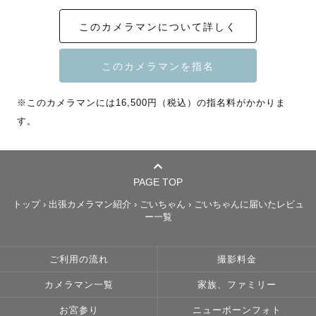
写真と時間になりました！」や、

このカメラマンについて詳しく
「自分たちいい顔してて、すごく楽しそう！！」

などの感想をたくさんいただきます。

心配な方はレビューをご覧ください！

※このカメラマンには16,500円（税込）の指名料がかかりま
大丈夫です。

す。
一緒に楽しい時間を過ごしてるだけで、

いい写真ができあがってます！

PAGE TOP
トップ
›
出張カメラマン紹介
›
ごいちゃん
›
ごいちゃんに届いたレビュ
ー一覧
【何気ない”いつもの瞬間”こそが”尊い”】

以前にゲスト様から、納品した写真を2人で見た時の

ご利用の流れ
撮影料金
リアクション動画をもらったことがあります。

カメラマン一覧
家族、ファミリー
その動画に写っていたのは、自分たちの自然な姿をみて

「これやば！！」、「いい笑顔！！」と感動している姿で
お宮参り
ニューボーンフォト