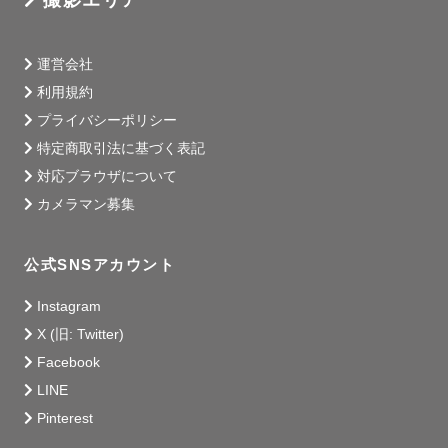
撮影エリア
以下フローのように、事前にビデオ通話での

打ち合わせを設けています。

運営会社
利用規約
⚪︎撮影フロー

プライバシーポリシー
ご依頼

特定商取引法に基づく表記
↓

テキストでの事前やりとり

対応ブラウザについて
↓

カメラマン募集
ビデオ通話での撮影詳細決め

↓

公式SNSアカウント
撮影

Instagram
せっかくの撮影ですので、

X (旧: Twitter)
やりたいことは全て詰め込みましょう！！

Facebook
LINE
Pinterest