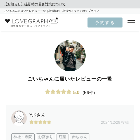
【お知らせ】撮影時の暑さ対策について
ごいちゃんに届いたレビュー一覧 | 出張撮影・出張カメラマンのラブグラフ
予約する
ごいちゃんに届いたレビューの一覧
5.0
(56件)
Y.Kさん
2024/12/29 投稿
神社・寺院
お宮参り
紅葉
赤ちゃん