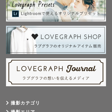
逆に、自然なカットは、他愛もない会話をしたり、

何かアクションを与えながら一緒に楽しんで撮影をしてい
ます。

ロマンチックなポーズが苦手なら、

一緒に大笑いしながら、楽しい瞬間にしちゃいましょう。

今日はどんな会話ができるかな

ゲストさんはどんな表情や動き、反応をするかな

そんなことを楽しみに、

いつもケラケラと楽しみながら撮影をしています。

【撮影までの流れ】

撮影カテゴリ
ウエディング撮影やカップル撮影の場合、

撮影地への思い出や撮影スポットが多くなることもあり、
