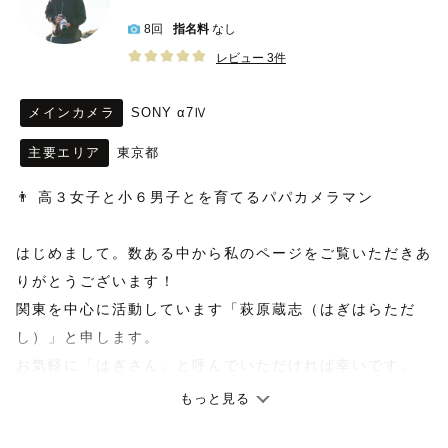
8回
指名料
なし
レビュー 3件
メインカメラ
SONY α7Ⅳ
主要エリア
東京都
👨 高３女子と小６男子とを育てるパパカメラマン  
はじめまして。数ある中から私のページをご覧いただきあ
りがとうございます！
関東を中心に活動しています「萩原蔵志（はぎはらただ
し）」と申します。
お気軽に「はぎさん」と呼んでいただければ幸いです。
もっと見る
ラググラファーとしての経験はまだ浅いですが、フリーラ