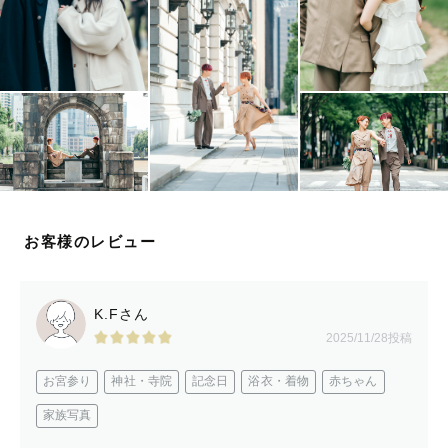
お客様のレビュー
K.Fさん
2025/11/28投稿
お宮参り
神社・寺院
記念日
浴衣・着物
赤ちゃん
家族写真