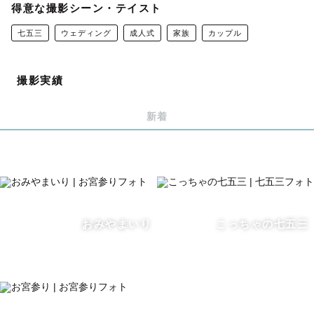
ンスカメラマンとして、
得意な撮影シーン・テイスト
結婚式当日の式場カメラマンをメインに、保育園・幼稚
七五三
ウェディング
成人式
家族
カップル
園、小中学校のスナップやアルバム撮影を行っておりま
す。
人物の撮影は慣れておりますので、お任せください。
撮影実績
新着
『当たり前の日常』の中にある【幸せな瞬間】に気づいて
いただき、「あの時に写真を残してて本当によかっ
た、、」と思ってもらえるお写真をお届けしたい、
そんな思いを胸に、日々撮影を行っています。
撮影当日は撮影を楽しむ気持ちだけを持ってきていただけ
おみやまいり
こっちゃの七五三
ればと存じます！
お会いできることを心待ちにしております。
※スケジュールが△や×になっていても調整が可能な場合