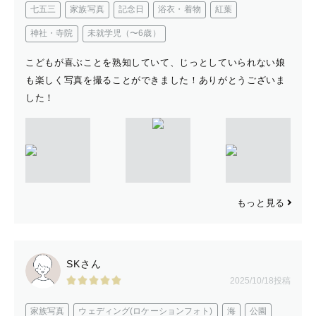
七五三
家族写真
記念日
浴衣・着物
紅葉
神社・寺院
未就学児（〜6歳）
こどもが喜ぶことを熟知していて、じっとしていられない娘
も楽しく写真を撮ることができました！ありがとうございま
した！
もっと見る
SKさん
2025/10/18投稿
家族写真
ウェディング(ロケーションフォト)
海
公園