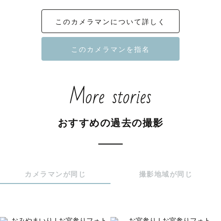
結婚式当日の式場カメラマンをメインに、保育園・幼稚
このカメラマンについて詳しく
園、小中学校のスナップやアルバム撮影を行っておりま
す。

人物の撮影は慣れておりますので、お任せください。

『当たり前の日常』の中にある【幸せな瞬間】に気づいて
More stories
いただき、「あの時に写真を残してて本当によかっ
た、、」と思ってもらえるお写真をお届けしたい、

そんな思いを胸に、日々撮影を行っています。

おすすめの過去の撮影
撮影当日は撮影を楽しむ気持ちだけを持ってきていただけ
ればと存じます！

お会いできることを心待ちにしております。

カメラマンが同じ
撮影地域が同じ
※スケジュールが△や×になっていても調整が可能な場合が
あります。

  お気軽にお問い合わせください