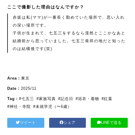
ここで撮影した理由はなんですか？
赤坂は私(ママ)が一番長く勤めていた場所で、思い入れ
の深い場所です。
子供が生まれて、七五三をするなら漠然とここかなあと
結婚前から思っていました。七五三発祥の地だと知った
のは結構後です(笑)
Area：
東京
Date：
2025/11
Tag：
#七五三
#家族写真
#記念日
#浴衣・着物
#紅葉
#神社・寺院
#未就学児（〜6歳）
ツイート
シェア
LINEで送る