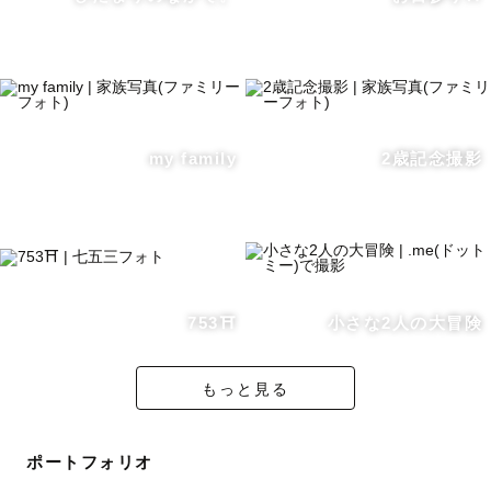
(※別途交通費のご負担をお願いする場合がございます)
【自己紹介】
my family
2歳記念撮影
愛知県出身 ‘95生まれの会社員で
平日は自動車の製造に携わっています🚗
アニメ/ドラマ/食べること が大好きです☺️！！
753⛩️
小さな2人の大冒険
お会いできる日を楽しみにしております。
もっと見る
ポートフォリオ