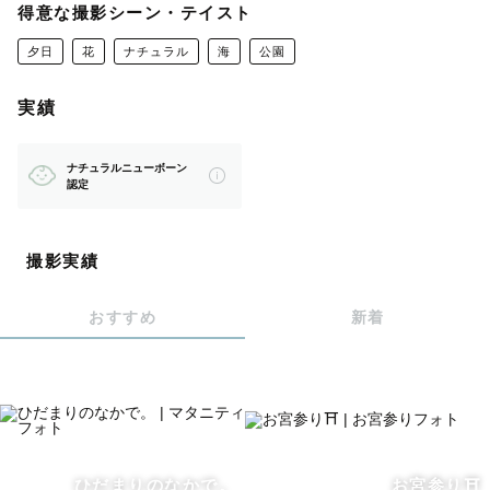
飾らない自然な表情を撮ることが得意です！
得意な撮影シーン・テイスト
事前にメールやLINEにて
夕日
花
ナチュラル
海
公園
ヒヤリングをさせていただき、
イメージを共有してから撮影に臨みます。
実績
不安な事は事前に解決して
ナチュラルニューボーン
当日はワクワクした気持ちで
認定
お会いしましょう！🎈🧸
撮影実績
おすすめ
新着
【対応エリア】
愛知県西部と岐阜県南部を中心に活動しております。
その他の地域も撮影可能な場合がありますので、
インスタのDMにてご相談いただけると嬉しいです🌼
ひだまりのなかで。
お宮参り⛩️