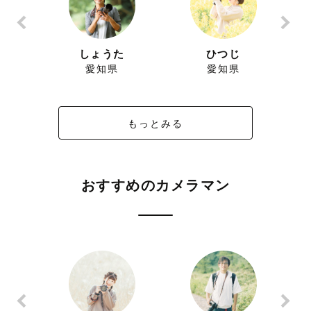
しょうた
ひつじ
み
愛知県
愛知県
もっとみる
おすすめのカメラマン