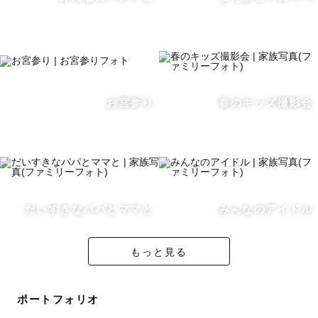
※対応エリア内でしたら原則交通費無料です！（駅から遠
い場合などは一部交通費がかかる場合もあります）
※対応エリア外の場合、追加交通費はかかりますがどこで
も全国出張可能です！
🍙初めましてのゲストへ
お宮参り
春のキッズ撮影会
zoomやLINEなどを使い、
・撮影場所やおすすめの時間帯
・撮影の流れ
・ご希望のイメージ
だいすきなパパとママと
みんなのアイドル
などの事前カウンセリングを行いますので
撮影に慣れていない方でもご安心ください💌👩🏻‍💻
もっと見る
不安なことや分からないことを一つ一つ明確にしてからの
ポートフォリオ
撮影を心がけております◎