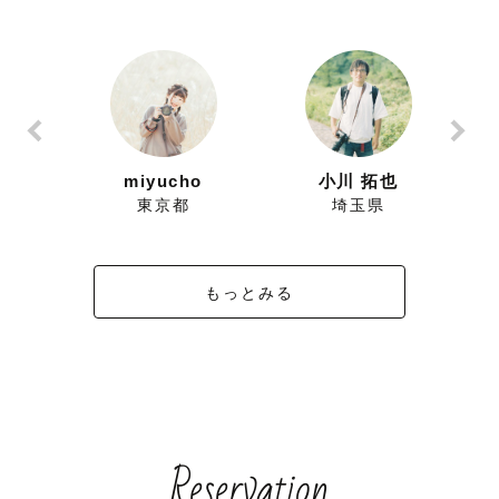
ずにこ
miyucho
小川 拓也
県
東京都
埼玉県
もっとみる
Reservation