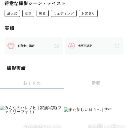
🍙こでちゃんについて
得意な撮影シーン・テイスト
人とおしゃべりすることが大好き！！
成人式
友達
家族
ウェディング
お宮参り
そして人の話を聞くのがもっと好きです。
ぜひ撮影の際はたくさんいろんなお話を聞かせてくださ
実績
い。
お宮参り認定
七五三認定
日々の何気ない瞬間に多くの幸せを感じ、そんな胸がいっ
ぱいになる心のあたたかさを何か表現したいと思い、
結果カメラという手段に辿り着きました📷🫂
撮影実績
ーーーーーーーーーーーーーーーーーーーーー
おすすめ
新着
ぜひご依頼前にご一読ください💌
🍙撮影地域
東京、埼玉、神奈川
みんなのハレノヒ
また新しい日々へ