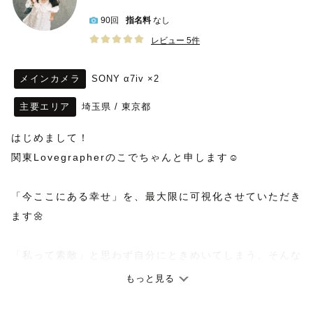
90回
指名料
なし
レビュー 5件
メインカメラ
SONY α7iv ×2
主要エリア
埼玉県
/
東京都
はじめまして！
関東Lovegrapherのこでちゃんと申します☺️
「今ここにある幸せ」を、最大限に可視化させていただき
ます🌼
「私って素敵」と思わず自分にときめいてしまう、そんな
写真をワクワク楽しい時間と共に残してみませんか♡
もっと見る