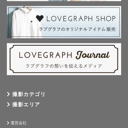
⚠️交通費について

基本往復¥3,000を超えなければ、交通費はいただいており
ません。

⚠️対応エリア外へは追加交通費のご負担をいただく場合が
あります。

ご希望の撮影地までの往復交通費（高速代、ガソリン代、
駐車場代など）が￥3,000を超える場合には差額分をお願
いしてます。

撮影カテゴリ
このご縁を大切に、精一杯撮らせていただきます！

撮影エリア
運営会社