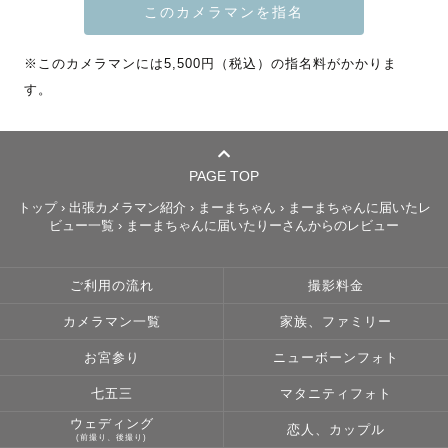
いつもの変わらない日常は、後の未来に大切な思い出とし
※このカメラマンには5,500円（税込）の指名料がかかりま
て残るもの。

す。
…小さなお子さまが、昨日出来なかったことが今日出来る
ようになった日。

…大切な家族の晴れの日。

…大好きな人との愛がぎゅっと詰まった日。

PAGE TOP
…気づけば隣にいた人と更に絆が深まった日。

トップ
›
出張カメラマン紹介
›
まーまちゃん
›
まーまちゃんに届いたレ
そういった思い出を写真といったカタチで残すお手伝いを
ビュー一覧
›
まーまちゃんに届いたりーさんからのレビュー
したいと思っています。

ご利用の流れ
撮影料金
何気ない日常を、その一瞬を、

カメラマン一覧
家族、ファミリー
後に見返していただいた時に、その瞬間やその時の思いが
お宮参り
ニューボーンフォト
蘇る写真。

七五三
マタニティフォト
きちんとした写真はもちろんですが、楽しく崩した写真も
ウェディング
とても素敵な思い出になると思っています。

恋人、カップル
(前撮り、後撮り)