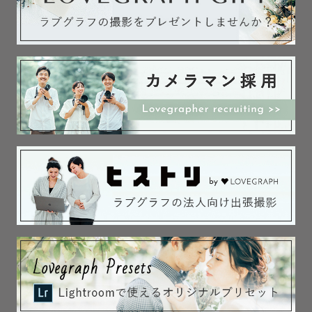
直接お話しいただく事でどんなカメラマンなのか、また撮
影イメージなども伝わりやすくなるかと思います。

◇撮影スケジュールについて◇

スケジュールにに×が付いていも、撮影可能な場合もござい
ますので、ぜひLINE公式アカウントからお問合せくださ
い。

◇撮影場所◇

主に栃木県内、宇都宮市を中心に活動しております。

同じ栃木県内でも日光市の県境方面や、那須、足利などは
対応エリア外となっておりますが、スケジュールによって
は伺う事が可能です。

一度LINE公式アカウントにて撮影可能かお問い合わせくだ
さい！
