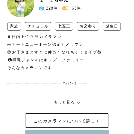
228件
63件
家族
ナチュラル
七五三
お宮参り
誕生日
🍀社内上位20%カメラマン

🧺アートニューボーン認定カメラマン‬‬‬ 

😆お子さまとすぐに仲良くなれちゃうタイプ👍

︎📷得意ジャンルはキッズ、ファミリー！

そんなカメラマンです！

┈┈┈┈┈┈┈┈┈┈┈┈ 𖤣𖥧𖥣𖡡𖥧𖤣 ┈┈

カメラマンページを開いてくださりありがとうございま
もっと見る
す！

このカメラマンについて詳しく
はじめまして！

まーまちゃんです！
