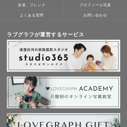
その思い出作り、ぜひお手伝いさせてください！

友達、フレンド
プロフィール写真
よくある質問
お問い合わせ
◇まーまちゃんって？◇

お子様とすぐに仲ようなれちゃうタイプの人です😆

ラブグラフが運営するサービス
小さなお子さまは、色々な物に興味のあるお年頃。

撮影が進まなかったら…

そういった不安な点もぜひ私にお伝えください👍

お時間はたっぷり！お子さまが楽しく撮影できるようご相
談しましょう！

◇撮影前に◇

事前にどういった写真をお撮りになりたいのか打ち合わせ
をします。

メールやLINEでも可能ですが、LINEビデオ通話やzoomで
の打ち合わせも対応可能です。
