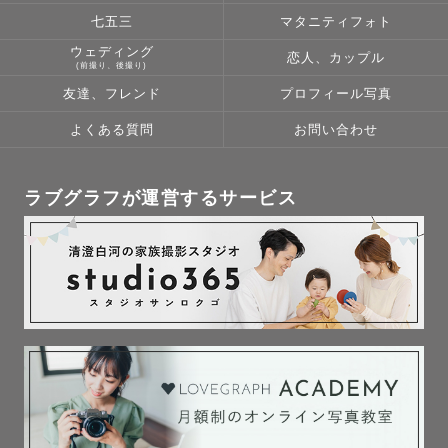
一緒に最高の思い出を作りましょう☺️

七五三
マタニティフォト
ウェディング
恋人、カップル
(前撮り、後撮り)
お気軽に「みくさん！」とお呼びください。

友達、フレンド
プロフィール写真
友達のようにゆるくてOK！

よくある質問
お問い合わせ
「はじめましてじゃないみたい」

ラブグラフが運営するサービス
「笑顔にする天才です」

多くのゲスト様から

そんなお言葉をいただきます🌿

ꕤ︎︎ 北関東TOPカメラマン

ꕤ︎︎  社内最上位 ダイヤモンドランク（上位 1% ）💎

ꕤ︎︎  2023 Lovegraph award 特別賞

ꕤ︎︎ ゲスト様レビューMAX✩︎5

ꕤ︎︎ 写真教室の講師
