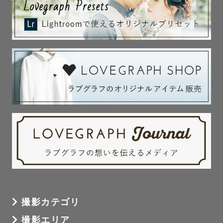
撮影前から撮影後まで、

丁寧に、密にご連絡させていただきます🌿

ご不安なことはもちろん、

撮りたいカットやイメージなど

丁寧にヒアリングいたします。

撮影中はたくさん盛り上げて、

リラックスできる雰囲気ですので、

緊張せず、自然な様子を写真に残せます🕊

-----------【貸出小物】-----------

撮影カテゴリ
撮影エリア