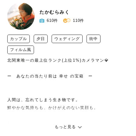
たかむらみく
610件
110件
カップル
夕日
ウェディング
街中
フィルム風
北関東唯一の最上位ランク(上位1%)カメラマン💎

ー　あなたの当たり前は 幸せ の宝箱　ー

人間は、忘れてしまう生き物です。

鮮やかな気持ちも、かけがえのない笑顔も。

だからこそ、

もっと見る
その一瞬をきりとってお渡しします。
