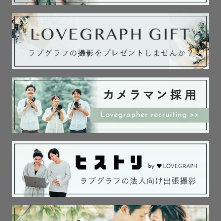
🌈 LGBTQ フレンドリー

もちろん楽しいだけではなく、

写真の質にも、丁寧にこだわっています🌸

----------【撮影】----------

撮影ってどんな感じ？

うまく笑えるかな？

写真うつり悪いのだけど……

大丈夫です！◎
