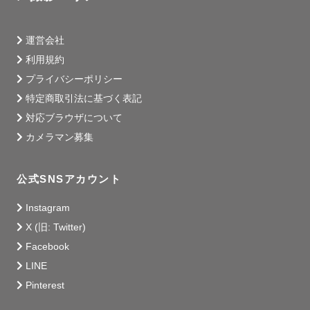
・七五三　和傘

・七五三　鞠（赤 / ピンク）

運営会社
・バースデーブース用グッズ

利用規約
・ウエディング　ベール（ロング / ショート）

プライバシーポリシー
特定商取引法に基づく表記
-----------【ウエディング】-----------

対応ブラウザについて
カメラマン募集
公式SNSアカウント
💍 飾らない「ふたりらしさ」を残したい

💍 定番ぽくない、私たちだけの前撮りがいい

Instagram
💍 思い出の、この場所で撮りたい！

X (旧: Twitter)
Facebook
ふたりきりの世界観

LINE
楽しい思い出になる撮影

Pinterest
『一生に一度のウエディング』を届けます。
