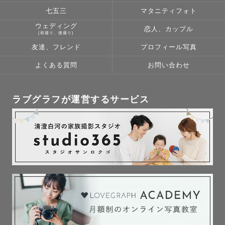
一緒に最高の思い出を作りましょう☺️

七五三
マタニティフォト
ウェディング
恋人、カップル
(前撮り、後撮り)
お気軽に「みくさん！」とお呼びください。

友達、フレンド
プロフィール写真
友達のようにゆるくてOK！

よくある質問
お問い合わせ
「はじめましてじゃないみたい」

ラブグラフが運営するサービス
「笑顔にする天才です」

多くのゲスト様から

そんなお言葉をいただきます🌿

ꕤ︎︎ 北関東TOPカメラマン

ꕤ︎︎  社内最上位 ダイヤモンドランク（上位 1% ）💎

ꕤ︎︎  2023 Lovegraph award 特別賞

ꕤ︎︎ ゲスト様レビューMAX✩︎5

ꕤ︎︎ 写真教室の講師
