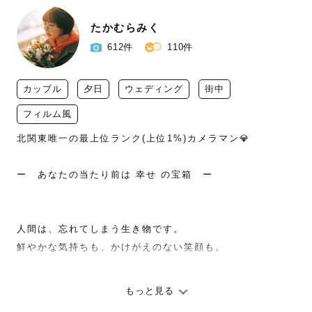
たかむらみく
612件
110件
カップル
夕日
ウェディング
街中
フィルム風
北関東唯一の最上位ランク(上位1%)カメラマン💎

ー　あなたの当たり前は 幸せ の宝箱　ー

人間は、忘れてしまう生き物です。

鮮やかな気持ちも、かけがえのない笑顔も。

だからこそ、

もっと見る
その一瞬をきりとってお渡しします。
