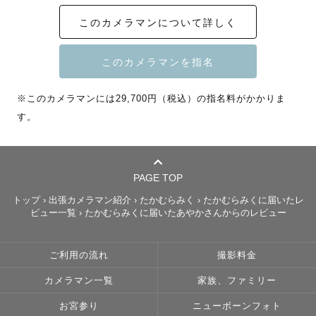
このカメラマンについて詳しく
色褪せない思い出をプレゼントしたい。

そう思って、

※このカメラマンには29,700円（税込）の指名料がかかりま
シャッターを切らせていただきます。

す。
-------------【どんなひと？】------------

PAGE TOP
トップ
›
出張カメラマン紹介
›
たかむらみく
›
たかむらみくに届いたレ
◎真顔が笑顔！

ビュー一覧
›
たかむらみくに届いたあやかさんからのレビュー
◎誰とでも仲良くなれます！

◎撮影中はたくさん褒めて、たくさん話します！

ご利用の流れ
撮影料金
カメラマン一覧
家族、ファミリー
全力で楽しい撮影にデザインします。

お宮参り
ニューボーンフォト