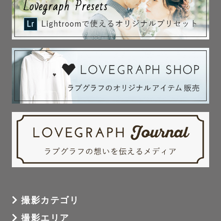
撮影前から撮影後まで、

丁寧に、密にご連絡させていただきます🌿

ご不安なことはもちろん、

撮りたいカットやイメージなど

丁寧にヒアリングいたします。

撮影中はたくさん盛り上げて、

リラックスできる雰囲気ですので、

緊張せず、自然な様子を写真に残せます🕊

-----------【貸出小物】-----------

撮影カテゴリ
撮影エリア