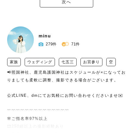
次へ
minu
279件
71件
家族
ウェディング
七五三
お宮参り
空
📢照国神社、鹿児島護国神社はスケジュールが×になってお
りましても柔軟に調整、撮影できる場合がございます。

公式LINE、dmにてお気軽にお問い合わせくださいませ✉️

﹋﹋﹋﹋﹋﹋﹋﹋﹋﹋﹋﹋﹋﹋

🌸ご指名率97%以上 

🎞️250組以上の撮影経験あり
