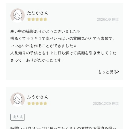
たなかさん
2026/1/9 投稿
寒い中の撮影ありがとうございました✨
明るくてキラキラで幸せいっぱいの雰囲気がとても素敵で、
いい思い出を作ることができました☺️
人見知りの子供ともすぐに打ち解けて笑顔を引き出してくだ
さって、ありがたかったです！
もっと見る
ふうかさん
2025/12/29 投稿
成人式
時間いっぱいいっぱい使ってたくさんの素敵なお写真を撮っ