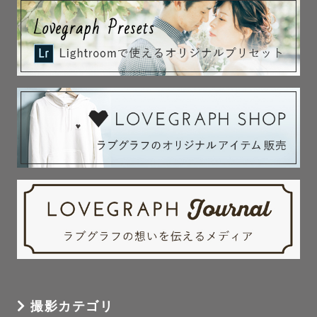
⌜ こんな場所で思い出を残したい ⌟

⌜ こんなポーズで撮ってみたい⌟ 

⌜ ご依頼までのエピソード ⌟

などございましたらお聞かせください𓂃𓈒𓏸 

⌜ 具体的なイメージはないけど大丈夫かな？ ⌟

⌜ 写真を撮られることに慣れていない.. ⌟

という方もご安心ください !

こちらから写真のイメージやポージングをご提案させてい
ただきます☺️

当日の撮影がさらに楽しくなるように一緒にイメージを考
えたいです:))

当日はたくさんお話をしながら 、みなさんの自然な姿を撮
影させていただきます ☺️

撮影カテゴリ