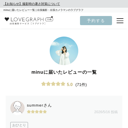
【お知らせ】撮影時の暑さ対策について
minuに届いたレビュー一覧 | 出張撮影・出張カメラマンのラブグラフ
予約する
minuに届いたレビューの一覧
5.0
(71件)
summerさん
2026/5/16 投稿
おひとり