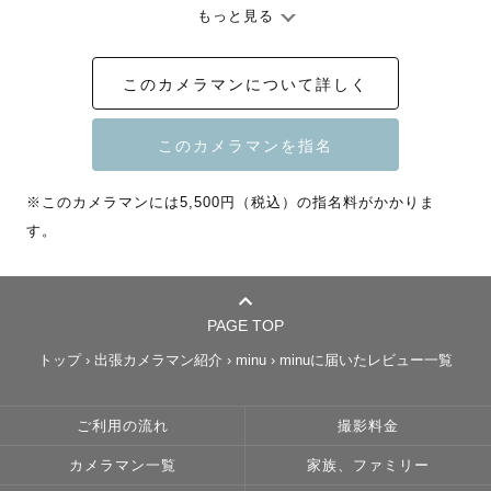
七五三認定 / wedding認定

もっと見る
ナチュラルニューボーン認定/お宮参り認定

このカメラマンについて詳しく
⭐️レビュー平均評価 ⭐︎⭐︎⭐︎⭐︎⭐︎(最高評価)

⭐️社内上位20%ゴールドランクカメラマン

📷写真教室ラブグラフアカデミー講師

/ mini, lovegraph camp 講師

※このカメラマンには5,500円（税込）の指名料がかかりま
す。
🎖️ Lovegraph Award 2023

最優秀新人賞 受賞

🎖️ 2023  Quarter Award 受賞

.me (ポートレート)部門

PAGE TOP
トップ
›
出張カメラマン紹介
›
minu
›
minuに届いたレビュー一覧
🏳️‍🌈  LGBTQ Friendly

💉 新型コロナワクチン接種済み

ご利用の流れ
撮影料金
﹋﹋﹋﹋﹋﹋﹋﹋﹋﹋﹋﹋﹋﹋

カメラマン一覧
家族、ファミリー
《  📅 地域別撮影可能日時  》更新
