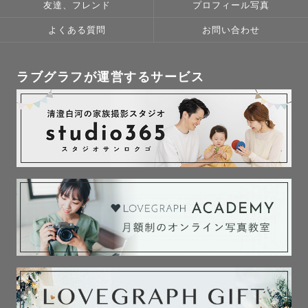
友達、フレンド
プロフィール写真
﹋﹋﹋﹋﹋﹋﹋﹋﹋﹋﹋﹋﹋﹋

よくある質問
お問い合わせ
《 🫧 指名料について 》

⌇時期によって変動します

⌇リピーターさん割引あります（お申し込み前にご連絡くだ
ラブグラフが運営するサービス
さいませ💌）

　※みてねアプリからのご依頼は対象外となります。

﹋﹋﹋﹋﹋﹋﹋﹋﹋﹋﹋﹋﹋﹋

はじめまして 🕊

この度は私のカメラマンページをご覧いただきありがとう
ございます  :))

minu と申します🌿

写真を撮ること、旅すること、お話すること、運動するこ
と、お花と音楽が大好きです !!

﹋﹋﹋﹋﹋﹋﹋﹋﹋﹋﹋﹋﹋﹋

《  🌱 撮 影 に か け て い る 想 い  》
