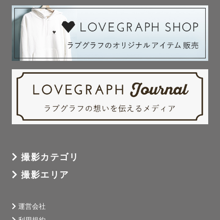
⌜ 具体的なイメージはないけど大丈夫かな？ ⌟

⌜ 写真を撮られることに慣れていない.. ⌟

という方もご安心ください !

こちらから写真のイメージやポージングをご提案させてい
ただきます☺️

当日の撮影がさらに楽しくなるように一緒にイメージを考
えたいです:))

当日はたくさんお話をしながら 、みなさんの自然な姿を撮
影させていただきます ☺️

撮影カテゴリ
撮影後は当日の記憶がより鮮やかに蘇るよう 、想いを込め
てレタッチいたします 。

撮影エリア
運営会社
《  📷 撮 影 ジ ャ ン ル  》
