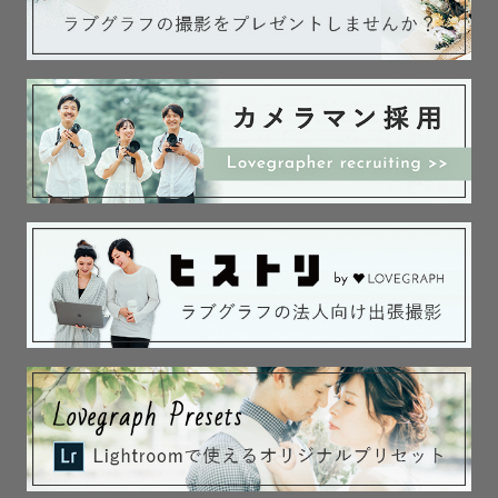
⚪️ありふれた日常の幸せな瞬間を切り取りたい

⚪️今しか残せない姿を写真と思い出で残したい

⚪️何度も見返したくなるような幸せが詰まった写真をお届
けしたい

⚪️その日一日を楽しい記憶にしてほしい !!

... こんな想いをもって撮影しています 。

﹋﹋﹋﹋﹋﹋﹋﹋﹋﹋﹋﹋﹋﹋

《  📝 撮 影 に つ い て  》

⌜ こんな雰囲気の写真が好き ⌟

⌜ こんな場所で思い出を残したい ⌟

⌜ こんなポーズで撮ってみたい⌟ 

⌜ ご依頼までのエピソード ⌟

などございましたらお聞かせください𓂃𓈒𓏸 
