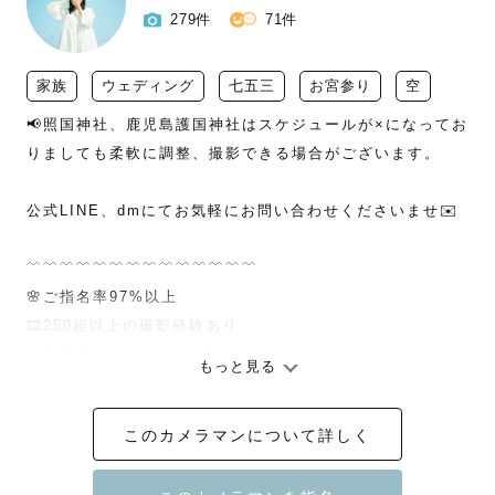
279件
71件
家族
ウェディング
七五三
お宮参り
空
📢照国神社、鹿児島護国神社はスケジュールが×になってお
りましても柔軟に調整、撮影できる場合がございます。

公式LINE、dmにてお気軽にお問い合わせくださいませ✉️

﹋﹋﹋﹋﹋﹋﹋﹋﹋﹋﹋﹋﹋﹋

🌸ご指名率97%以上 

🎞️250組以上の撮影経験あり

七五三認定 / wedding認定

もっと見る
ナチュラルニューボーン認定/お宮参り認定

このカメラマンについて詳しく
⭐️レビュー平均評価 ⭐︎⭐︎⭐︎⭐︎⭐︎(最高評価)

⭐️社内上位20%ゴールドランクカメラマン
