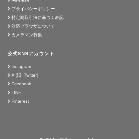
利用規約
これまで、ウェディング・カップル・フレンド・マタニテ
プライバシーポリシー
ィ・ファミリー・ポートレート（一人）の撮影をしてきま
特定商取引法に基づく表記
した 。

対応ブラウザについて
⚪️子どもが大好きですぐに打ち解けるのが得意です !! 👶🏻

カメラマン募集
人見知りな子も元気いっぱいな子もお子さんのペースに合
わせて楽しみながら撮影いたします:))

公式SNSアカウント
⚪️成人式やプロフィール写真などおひとりさまの撮影も承
っております:))

Instagram
X (旧: Twitter)
Facebook
《  🎈 小 道 具  》

LINE
撮影に使える小道具をたくさんご用意しています !!

Pinterest
メッセージボード、バルーン、ドライフラワーなど 🌼 ˊ˗

ご希望の方はお気軽にご相談ください !!

《  🗾 対 応 エ リ ア  》
