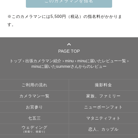
📷写真教室ラブグラフアカデミー講師

/ mini, lovegraph camp 講師

※このカメラマンには5,500円（税込）の指名料がかかりま
す。
🎖️ Lovegraph Award 2023

最優秀新人賞 受賞

🎖️ 2023  Quarter Award 受賞

.me (ポートレート)部門

PAGE TOP
トップ
›
出張カメラマン紹介
›
minu
›
minuに届いたレビュー一覧
›
🏳️‍🌈  LGBTQ Friendly

minuに届いたsummerさんからのレビュー
💉 新型コロナワクチン接種済み

ご利用の流れ
撮影料金
﹋﹋﹋﹋﹋﹋﹋﹋﹋﹋﹋﹋﹋﹋

カメラマン一覧
家族、ファミリー
《  📅 地域別撮影可能日時  》更新

（※前後の撮影地との兼ね合いより）

お宮参り
ニューボーンフォト
七五三
マタニティフォト
ご不安な点がございましたらご依頼前にインスタdm、公式
ウェディング
LINEよりお問い合わせくださいませ💌

恋人、カップル
(前撮り、後撮り)