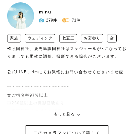
minu
279件
71件
家族
ウェディング
七五三
お宮参り
空
📢照国神社、鹿児島護国神社はスケジュールが×になってお
りましても柔軟に調整、撮影できる場合がございます。

公式LINE、dmにてお気軽にお問い合わせくださいませ✉️

﹋﹋﹋﹋﹋﹋﹋﹋﹋﹋﹋﹋﹋﹋

🌸ご指名率97%以上 

🎞️250組以上の撮影経験あり

七五三認定 / wedding認定

もっと見る
ナチュラルニューボーン認定/お宮参り認定

このカメラマンについて詳しく