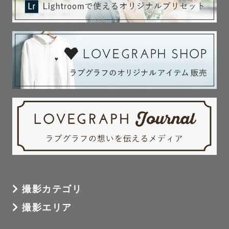
⌜ ご依頼までのエピソード ⌟

などございましたらお聞かせください𓂃𓈒𓏸 

⌜ 具体的なイメージはないけど大丈夫かな？ ⌟

⌜ 写真を撮られることに慣れていない.. ⌟

という方もご安心ください !

こちらから写真のイメージやポージングをご提案させてい
ただきます☺️

当日の撮影がさらに楽しくなるように一緒にイメージを考
えたいです:))

当日はたくさんお話をしながら 、みなさんの自然な姿を撮
影させていただきます ☺️

撮影カテゴリ
撮影後は当日の記憶がより鮮やかに蘇るよう 、想いを込め
てレタッチいたします 。

撮影エリア