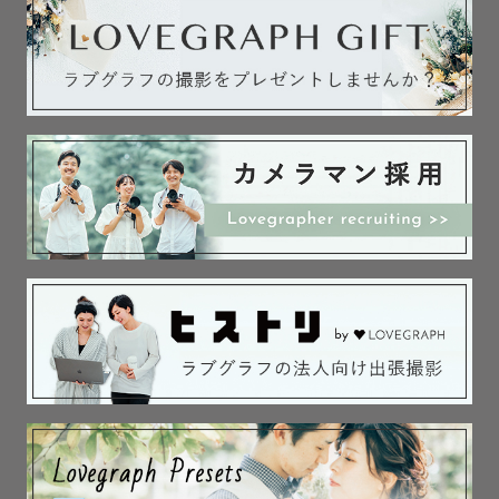
﹋﹋﹋﹋﹋﹋﹋﹋﹋﹋﹋﹋﹋﹋

《  🌱 撮 影 に か け て い る 想 い  》

⚪️ありふれた日常の幸せな瞬間を切り取りたい

⚪️今しか残せない姿を写真と思い出で残したい

⚪️何度も見返したくなるような幸せが詰まった写真をお届
けしたい

⚪️その日一日を楽しい記憶にしてほしい !!

... こんな想いをもって撮影しています 。

﹋﹋﹋﹋﹋﹋﹋﹋﹋﹋﹋﹋﹋﹋

《  📝 撮 影 に つ い て  》

⌜ こんな雰囲気の写真が好き ⌟

⌜ こんな場所で思い出を残したい ⌟

⌜ こんなポーズで撮ってみたい⌟ 
