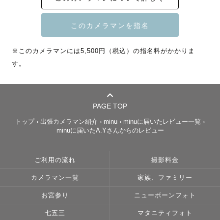
⭐️レビュー平均評価 ⭐︎⭐︎⭐︎⭐︎⭐︎(最高評価)

⭐️社内上位20%ゴールドランクカメラマン

📷写真教室ラブグラフアカデミー講師

/ mini, lovegraph camp 講師

※このカメラマンには5,500円（税込）の指名料がかかりま
す。
🎖️ Lovegraph Award 2023

最優秀新人賞 受賞

🎖️ 2023  Quarter Award 受賞

.me (ポートレート)部門

PAGE TOP
トップ
›
出張カメラマン紹介
›
minu
›
minuに届いたレビュー一覧
›
🏳️‍🌈  LGBTQ Friendly

minuに届いたA.Yさんからのレビュー
💉 新型コロナワクチン接種済み

ご利用の流れ
撮影料金
﹋﹋﹋﹋﹋﹋﹋﹋﹋﹋﹋﹋﹋﹋

カメラマン一覧
家族、ファミリー
《  📅 地域別撮影可能日時  》更新

（※前後の撮影地との兼ね合いより）

お宮参り
ニューボーンフォト
七五三
マタニティフォト
ご不安な点がございましたらご依頼前にインスタdm、公式