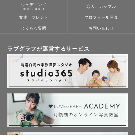
ウェディング
LINEよりお問い合わせくださいませ💌

恋人、カップル
(前撮り、後撮り)
友達、フレンド
プロフィール写真
﹋﹋﹋﹋﹋﹋﹋﹋﹋﹋﹋﹋﹋﹋

よくある質問
お問い合わせ
《 🫧 指名料について 》

⌇時期によって変動します

⌇リピーターさん割引あります（お申し込み前にご連絡くだ
ラブグラフが運営するサービス
さいませ💌）

　※みてねアプリからのご依頼は対象外となります。

﹋﹋﹋﹋﹋﹋﹋﹋﹋﹋﹋﹋﹋﹋

はじめまして 🕊

この度は私のカメラマンページをご覧いただきありがとう
ございます  :))

minu と申します🌿

写真を撮ること、旅すること、お話すること、運動するこ
と、お花と音楽が大好きです !!
