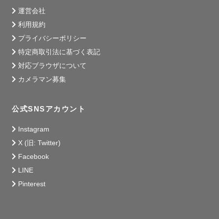
運営会社
《  📷 撮 影 ジ ャ ン ル  》

利用規約
これまで、ウェディング・カップル・フレンド・マタニテ
プライバシーポリシー
ィ・ファミリー・ポートレート（一人）の撮影をしてきま
特定商取引法に基づく表記
した 。

対応ブラウザについて
⚪️子どもが大好きですぐに打ち解けるのが得意です !! 👶🏻

カメラマン募集
人見知りな子も元気いっぱいな子もお子さんのペースに合
わせて楽しみながら撮影いたします:))

公式SNSアカウント
⚪️成人式やプロフィール写真などおひとりさまの撮影も承
っております:))

Instagram
X (旧: Twitter)
Facebook
《  🎈 小 道 具  》

LINE
撮影に使える小道具をたくさんご用意しています !!

Pinterest
メッセージボード、バルーン、ドライフラワーなど 🌼 ˊ˗

ご希望の方はお気軽にご相談ください !!
