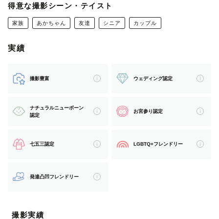
　⛩️神社様での撮影は、撮影の可否を事前にご確認お願い
得意な撮影シーン・テイスト
しています。
家族
あかちゃん
友達
シニア
カップル
　また、その神社でご祈祷を受けられる方のみのご依頼に
限らせていただいています。
実績
（後日、受けられる方は事前にお教えくださいませ🙇‍♀️）
　神社様・ゲスト様・他の参拝者様皆様にとって良い撮影
撮影豊富
ウェディング認定
体験になるよう努めていますので、ご了承くださいませ。
ナチュラルニューボーン
お宮参り認定
認定
【私について】
生まれも育ちも千葉県松戸市です
七五三認定
LGBTQ+フレンドリー
千葉県での撮影をお考えの方は是非お任せください！
発達凸凹フレンドリー
どんなシチュエーションもヒアリングしながら丁寧に撮影
させていただきます。
撮影実績