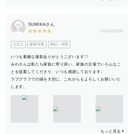
その経験を活かしカメラマン向けトレーナーもしていまし
た。
SUMIKAさん
様々な経験をしているので
2026/6/23投稿
どんな状況でも対応可能です！！
七五三
家族写真
神社・寺院
最後までご覧いただきありがとうございます。
いつも素敵な撮影ありがとうございます♡
お会いできるのを楽しみにしています。
みわさんは私たち家族に寄り添い、家族の立場でいろんなこ
とを提案してくださり、いつも感謝しております。
ラブグラフでの縁を大切に、これからもよろしくお願いいた
します。
もっと見る