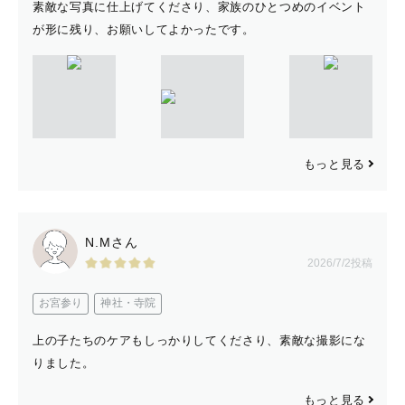
その人達だけが作る一瞬を大事にしています
素敵な写真に仕上げてくださり、家族のひとつめのイベント
丁寧にヒアリングさせていただきたいので
が形に残り、お願いしてよかったです。
オンライン、オフラインなどの事前打ち合わせも可能で
す。
「こんな事したい」「こんな色味がいい」
「○○さんみたいなの」などご要望お聞かせください。
もっと見る
また
「ポージング苦手」「笑うの苦手」
N.Mさん
「忙しくて打ち合わせの時間取れないかも・・・」
2026/7/2投稿
などのご不安な点もご相談ください。
お宮参り
神社・寺院
前職ではお子様に関わる仕事をしていました。
上の子たちのケアもしっかりしてくださり、素敵な撮影にな
4年間で1万人お会いしていた事もあり
りました。
年齢、性別、性格問わず仲良くなれるのが自慢です。
もっと見る