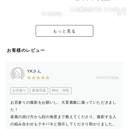
母親が亡くなった時に
人に喜ばれる事がしたいと思ってカメラを始めました。
ご入賞おめでとうございま
S family
す！
ラブグラフに出会った時に
「喜ばれ事の更に向こう側」がある事を知り
もっと見る
私ももっとそこを極めたいと思いました。
なのでこうして、ラブグラファーとして皆様にお会いでき
る事が
お客様のレビュー
とても嬉しいです。
ゲストの皆様の健やかなる時も病める時も寄り添えるカメ
YKさん
ラマンでいたいです。
2026/7/14投稿
是非、ハレの日も何気ない日も
かけがえのない一瞬を撮影させてください！
お宮参り
家族写真
神社・寺院
お宮参りの撮影をお願いし、大変素敵に撮っていただきまし
た！
【撮影について】
産着の掛け方から顔の角度まで教えてくださり、撮影する人
「貴方の映画」をイメージしながら
の組み合わせもテキパキと指示してくださり助かりました。