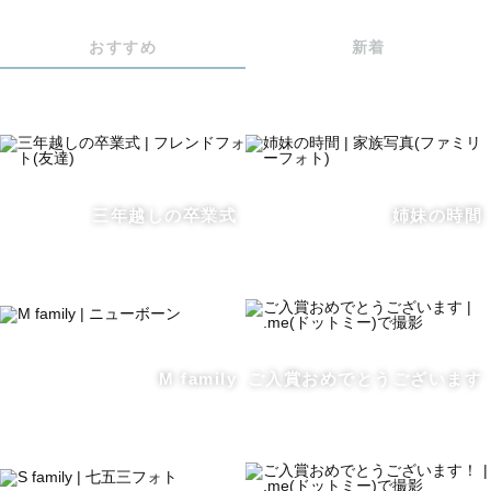
何気ない瞬間を捉えるのが得意で
「私、こんな表情をしてたんですね」
おすすめ
新着
と感想を頂く事が多いです。
どんな状況も素敵に切り取ります。
【神社様での撮影につきまして】
三年越しの卒業式
姉妹の時間
　⛩️神社様での撮影は、撮影の可否を事前にご確認お願い
しています。
　また、後日も含めその神社でご祈祷を受けられる方のみ
のご依頼に限らせていただいています。
　神社様・ゲスト様・他の参拝者様皆様にとって良い撮影
体験になるよう努めていますので、ご了承くださいませ。
M family
ご入賞おめでとうございます
【ラブグラフに込める思い】