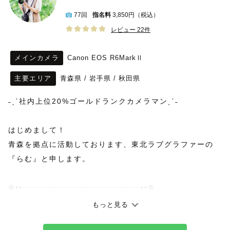
77回
指名料
3,850円（税込）
レビュー 22件
メインカメラ
Canon EOS R6MarkⅡ
主要エリア
青森県
/
岩手県
/
秋田県
˗ˏˋ社内上位20%ゴールドランクカメラマンˎˊ˗
はじめまして！
青森を拠点に活動しております、東北ラブグラファーの
『らむ』と申します。
✼••┈┈┈┈┈┈┈┈┈┈┈┈┈┈┈┈┈┈┈┈┈┈┈••✼
👑社内上位20% ゴールドランクカメラマン 
もっと見る
🏆LOVEGRAPH キッズ撮影会アワード 2025春 受賞