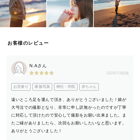
きっと未来の宝物になってくれると信じています☺️
📷写真について📷
お客様のレビュー
1件1件の撮影に心をこめて、1枚1枚のお写真を丁寧に、
がモットーです。
N.Aさん
撮影までの打ち合わせはじっくり時間をかけて、撮影させ
2026/7/3投稿
ていただいたお写真は細部まで確認し、お客様の期待を超
お宮参り
家族写真
神社・寺院
赤ちゃん
える仕上がりを目指しております。
そのため撮影予約枠は時期によっては少し少なめに、納品
遠いところ足を運んで頂き、ありがとうございました！娘が
までのお時間は期限内にしっかりお時間を確保させていた
大号泣での撮影となり、非常に申し訳無かったのですが丁寧
だく場合がございます。
に対応して頂けたので安心して撮影をお願い出来ました。ま
お客様の心に響く時間とお写真をご提供したいと思ってお
たご縁がありましたら、次回もお願いしたいなと思います。
ありがとうございました！
りますので、ご希望や思いをぜひお聞かせください。