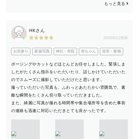
お写真の仕上がりは、あたたかく、愛に溢れた空気感が残
もっと見る
るよう編集作業させていただいております。お好みのテイ
ストがありましたらお知らせください。
HKさん
2026/6/12投稿
お宮参り
家族写真
神社・寺院
赤ちゃん
浴衣・着物
✉️お問い合わせ✉️
ポージングやカットなどほとんどお任せしました。緊張しま
したがたくさん指示をいただいたり、話しかけていただいた
お客様が不安なく心から満足される撮影となりますよう、
のでスムーズに撮影していただけたと思います。
事前の打ち合わせは入念に行いたいと思っております。
撮っていただいた写真も、ふわっとあたたかい雰囲気で、素
敵な瞬間をたくさん切り取っていただきました。
ご不明な点はもちろん、こんなイメージの写真が撮りた
また、綺麗に写真が撮れる時間帯や集合場所等を含めた事前
い・こんな小物を使いたいなど、ご希望がありましたら以
の連絡も迅速に対応いただきとても良かったです。
下公式LINEより何でもご相談ください。