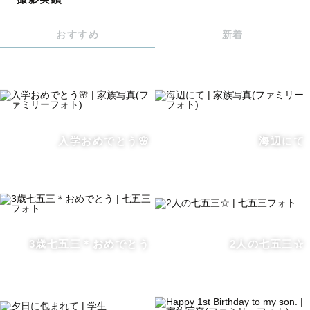
I can communicate in English and accept 
customers from abroad. I love to have a photo 
おすすめ
新着
session with them and will be able to guide you 
somewhere nice during the shooting! Send me a 
message through LINE below.
▶青森県内は交通費無料で出張いたします!! 
入学おめでとう🌸
海辺にて
🐑 自己紹介 🐑
青森で生まれ育ちましたが、大学入学とともに北海道へ行
き、そこで旅と写真に目覚め、以降放浪の人生を送ってき
3歳七五三＊おめでとう
2人の七五三☆
た風来坊です🌪️
旅先で風景写真を撮ることも、身近な人の幸せな瞬間を撮
ることも大好きです。