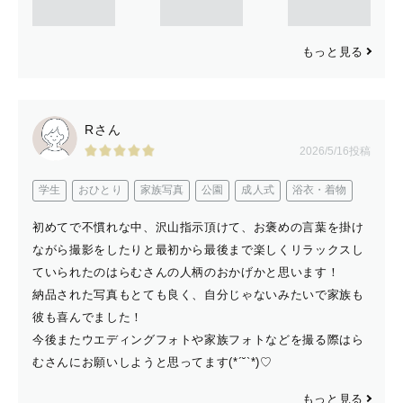
◯青森県と岩手県北部を中心に活動しておりますが、ご依
頼があれば北東北（岩手県全域/秋田県/宮城県）〜全国に
出張も可能です。
もっと見る
※往復交通費3,000円を超える地域に関しては、別途交通
費のご負担をお願いする場合がございますので、ご了承く
ださい🙏🏻
Rさん
2026/5/16投稿
◯予定が◎になっていないところでも、場所やお時間によ
学生
おひとり
家族写真
公園
成人式
浴衣・着物
っては対応可能な場合もございます。一度公式LINEにて
お問い合わせください♪
初めてで不慣れな中、沢山指示頂けて、お褒めの言葉を掛け
ながら撮影をしたりと最初から最後まで楽しくリラックスし
ていられたのはらむさんの人柄のおかげかと思います！
納品された写真もとても良く、自分じゃないみたいで家族も
彼も喜んでました！
最後まで読んで頂き、ありがとうございます！
今後またウエディングフォトや家族フォトなどを撮る際はら
皆さまにお会いできるのを楽しみにしております😆
むさんにお願いしようと思ってます(*´˘`*)♡
もっと見る