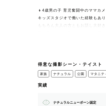
👦4歳男の子 育児奮闘中のママカメ
キッズスタジオで働いた経験もあり
もちろん大人の方ともお話し大好き
新潟県出身、転勤族で現在は埼玉在
【撮影について】
埼玉県が拠点となりますが、関東な
東北(宮城、青森)に約5年間住ん
得意な撮影シーン・テイスト
※対応エリア外の場合、交通費往復
家族
ナチュラル
公園
マタニテ
×や△の日でも撮影可能な場合がご
実績
事前のヒアリングも大切にします。
撮影をご依頼いただいたきっかけ、
ナチュラルニューボーン認定