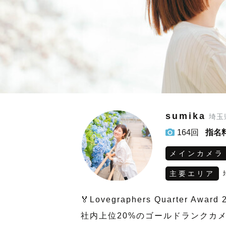
sumika
埼玉
164回
指名
メインカメラ
主要エリア
🏅Lovegraphers Quarter Aw
社内上位20%のゴールドランクカ