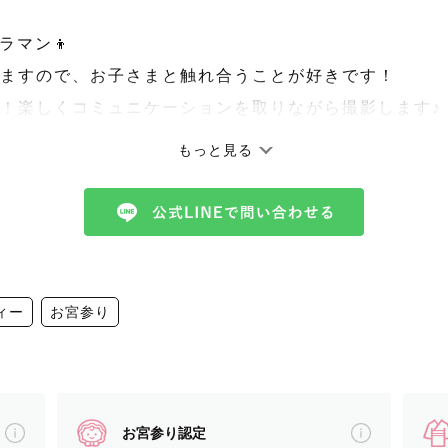
ラマン👦
ますので、お子さまと触れ合うことが好きです！
！楽しくコミュニケーションを取りながら撮影します♪
住です。
もっと見る
どを中心に全国へ出張いたします！
でいましたので、その辺りのエリアで撮影をお考えの方も
¥3000を超える場合はご負担をお願いさせていただき
ィー
お宮参り
ざいます。まずはご相談いただければ幸いです。
撮影に込める想い、こんな写真を残したい、などなど
お宮参り認定