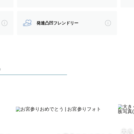
でのお打ち合わせも可能です。
消して、当日は撮影を楽しみましょう🌈✨
発達凸凹フレンドリー
もの成長はあっという間。
を「写真」という形で残しませんか？
め
顔になれるような写真を撮りたくてカメラマンになり
リー、カップル、ウェディング、マタニティなどなど
おります！
り楽しみにしています☺️
大き