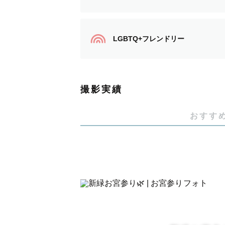
ださい！
ご希望の方には事前にzoomなど
事前に心配なこと、不安なことを解
LGBTQ+フレンドリー
【写真への想い】
私自身子育てをしていく中で、子ど
撮影実績
今しかない瞬間、大切な人との時間
おすす
何年、何十年経って見返した時も笑
お子さまの撮影はもちろん、ファミ
が楽しい思い出となるよう心がけて
皆さまとお会いできますことを心よ
ご依頼お待ちしております！