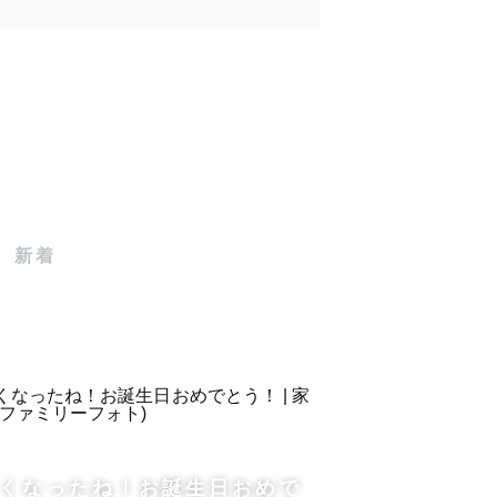
新着
ました。
写真そのものだけでなく、撮影時間
くなったね！お誕生日おめで