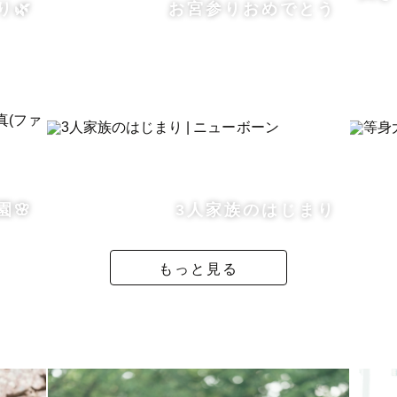
り🌿
お宮参りおめでとう
園🌸
3人家族のはじまり
もっと見る