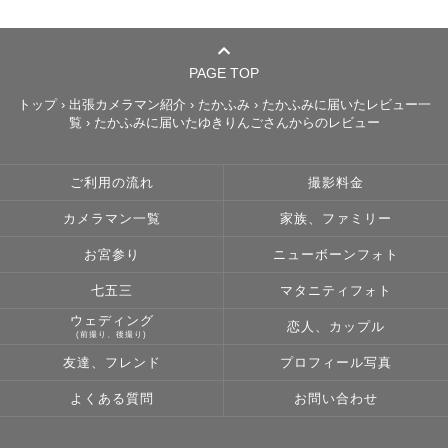
となった息子の育児もしてきたのでお子様とのコミュニケ
ーションも得意です。息子が小さい頃は、地元でいわゆる
イクメンサークルを運営しており、高校生の息子とは今で
PAGE TOP
も仲良しです！

トップ
›
出張カメラマン紹介
›
たかふみ
›
たかふみに届いたレビュー一
覧
›
たかふみに届いたゆきりんごさんからのレビュー
保育園、幼稚園での撮影も行なっていますが、撮影中にい
つもお子様に抱きつかれたりするほどお子様には好かれる
ご利用の流れ
撮影料金
タイプです。

カメラマン一覧
家族、ファミリー
📷撮影について

お宮参り
ニューボーンフォト
16年間子育てをして来たからこそ、幼いお子様のありのま
まの現在の姿を写した「親として今まさに欲しい写真」
七五三
マタニティフォト
と、10年後に見返して「あの頃を振り返れる写真」の両方
ウェディング
恋人、カップル
(前撮り、後撮り)
の写真があることを体験的に理解しています。

友達、フレンド
プロフィール写真
ご両親の「今欲しい写真」と、10年後、20年後に「見返し
たくなる写真」をお撮りします！

よくある質問
お問い合わせ
🌼私とカメラについて
