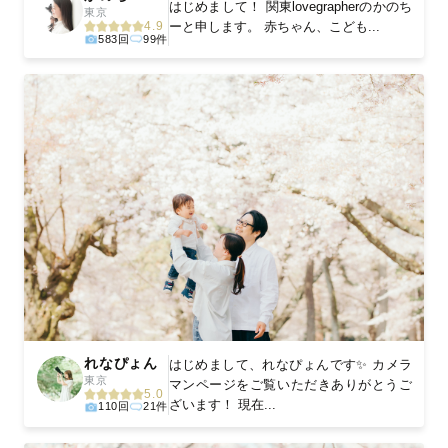
はじめまして！ 関東lovegrapherのかのち
東京
ーと申します。 赤ちゃん、こども...
4.9
583回
99件
れなぴょん
はじめまして、れなぴょんです✨ カメラ
東京
マンページをご覧いただきありがとうご
5.0
ざいます！ 現在...
110回
21件