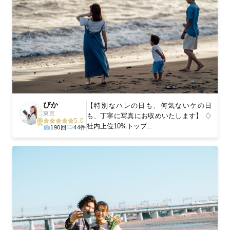
ぴか
【特別なハレの日も、何気ないケの日
東京
も、丁寧に写真にお収めいたします】 ♢
5.0
社内上位10%トップ...
190回
44件