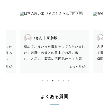
ゆーさん
東京都
蓮さん
らいまし
人見知りで撮られ慣れていない私にとっ
間をあ
い出
て撮影どうなるか不安でしたが、会った
った写
ても素
瞬間から明るくて元気に話しかけてくれ
願いし
しまし
て面白い方で一気に打ち解けることが出
影して
っと見る
もっと見る
と緊張し
来ました。 終始楽しい撮影で、写真も
ている
明るい雰
素敵なものばかりでとても最高でし
す。今
いう間に
た！！ 機会があればまた指名させてい
りあり
らの色ん
ただきたいと思っています♪
ありま
さいまし
よくある質問
溢れてい
お願いし