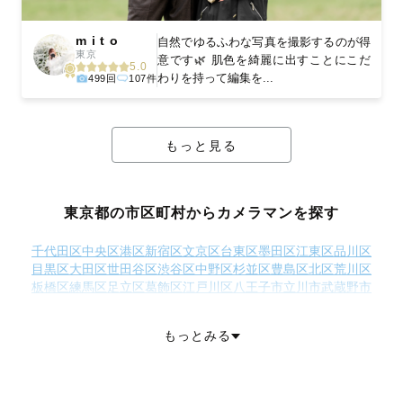
m i t o
自然でゆるふわな写真を撮影するのが得
東京
意です🌿 肌色を綺麗に出すことにこだ
5.0
わりを持って編集を...
499回
107件
もっと見る
東京都の市区町村からカメラマンを探す
千代田区
中央区
港区
新宿区
文京区
台東区
墨田区
江東区
品川区
目黒区
大田区
世田谷区
渋谷区
中野区
杉並区
豊島区
北区
荒川区
板橋区
練馬区
足立区
葛飾区
江戸川区
八王子市
立川市
武蔵野市
三鷹市
青梅市
府中市
昭島市
調布市
町田市
小金井市
小平市
日野市
東村山市
国分寺市
国立市
福生市
狛江市
東大和市
清瀬市
もっとみる
東久留米市
武蔵村山市
多摩市
稲城市
羽村市
あきる野市
西東京市
西多摩郡瑞穂町
西多摩郡日の出町
西多摩郡檜原村
西多摩郡奥多摩町
大島町
利島村
新島村
神津島村
三宅島三宅村
御蔵島村
八丈島八丈町
青ヶ島村
小笠原村