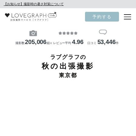
【お知らせ】撮影時の暑さ対策について
予約する
205,006
4.96
53,446
撮影数
組
レビュー平均
口コミ
件
※
ラブグラフの
秋の出張撮影
東京都