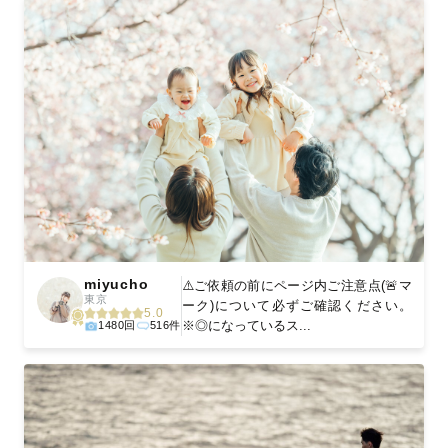
miyucho
⚠️ご依頼の前にページ内ご注意点(🚨マ
東京
ーク)について必ずご確認ください。
5.0
※◎になっているス...
1480回
516件