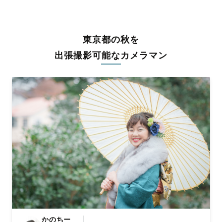
うな写真に仕上げます。
全国一律の安心料金でプロ品質をお届け
東京都の秋を
料金は全国どこでも一律。わかりやすく安心の価格設定です。オ
リジナルの研修と厳正な審査に合格し、撮影技術やホスピタリテ
出張撮影可能なカメラマン
ィを身につけたプロのカメラマンが全国47都道府県に在籍してい
ます。創業10年のノウハウを活かし、思い出に残る素敵な撮影体
験をお届けします。
丁寧なレタッチで思い出を美しく仕上げます
撮影後は、独自の編集技術で写真の明るさや色合いを丁寧に調
整。自然な雰囲気を残しつつも、おしゃれで洗練された仕上がり
に。きっと「こんな写真を撮ってほしかった！」と思える一枚に
出会えます。まずは、ラブグラフの
撮影事例
をご覧ください。
かのちー