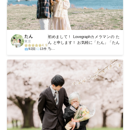
たん
初めまして！ Lovegraphカメラマンの た
東京
ん と申します！ お気軽に「たん」「たん
4.9
ち...
92回
13件