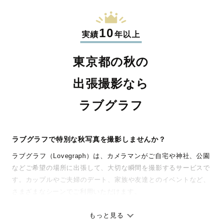
10
実績
年以上
東京都の秋の
出張撮影なら
ラブグラフ
ラブグラフで特別な秋写真を撮影しませんか？
ラブグラフ（Lovegraph）は、カメラマンがご自宅や神社、公園
などご希望の場所に出張して、大切な瞬間を撮影するサービスで
す。カップルやご夫婦のデート、家族や友達とのイベントなど、
さまざまなシーンでご利用いただけます。
七五三やお宮参りといったお子さまの記念行事も、自然な表情や
ありのままの空気感を大切に、何十年経っても見返したくなるよ
もっと見る