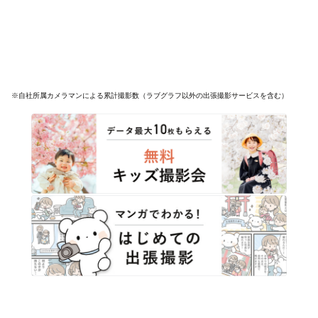
※自社所属カメラマンによる累計撮影数（ラブグラフ以外の出張撮影サービスを含む）