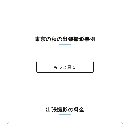
東京の秋の出張撮影事例
日本の思い出 さきことふらん🇯🇵🇦🇷
緑の中のカジュアルウエディング
着物で浅草散歩
Profile Photo
もっと見る
出張撮影の料金