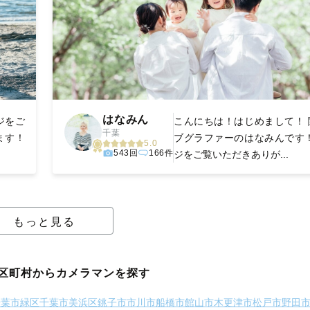
はなみん
ジをご
こんにちは！はじめまして！ 
千葉
ます！
ブグラファーのはなみんです！
5.0
543回
166件
ジをご覧いただきありが...
もっと見る
区町村からカメラマンを探す
千葉市緑区
千葉市美浜区
銚子市
市川市
船橋市
館山市
木更津市
松戸市
野田