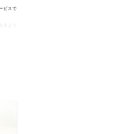
ービスで
なるよう
タリティ
影体験を
がりに。