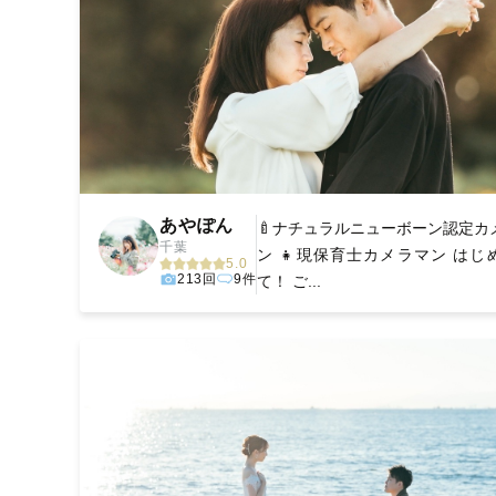
あやぽん
🍼ナチュラルニューボーン認定カ
千葉
ン 👧現保育士カメラマン はじ
5.0
213回
9件
て！ ご...