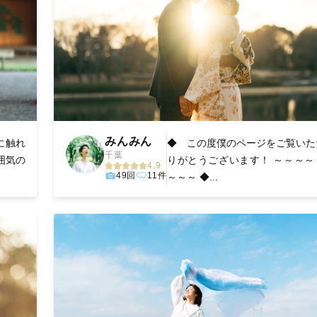
みんみん
に触れ
◆ この度僕のページをご覧いた
千葉
囲気の
りがとうございます！ ～～～～
4.9
49回
11件
～～～ ◆...