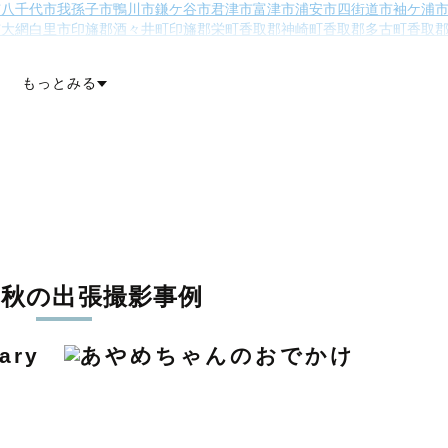
市
八千代市
我孫子市
鴨川市
鎌ケ谷市
君津市
富津市
浦安市
四街道市
袖ケ浦
市
大網白里市
印旛郡酒々井町
印旛郡栄町
香取郡神崎町
香取郡多古町
香取
郡一宮町
長生郡睦沢町
長生郡長生村
長生郡白子町
長生郡長柄町
長生郡長
多喜町
夷隅郡御宿町
安房郡鋸南町
もっとみる
の秋の出張撮影事例