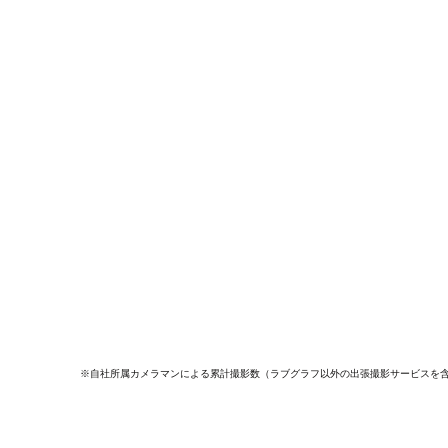
※自社所属カメラマンによる累計撮影数（ラブグラフ以外の出張撮影サービスを