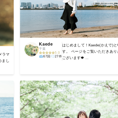
Kaede
はじめまして！Kaede(かえで)
千葉
す。 ページをご覧いただきあり
5.0
メラマ
67回
27件
ございます🍁 ...
めまし