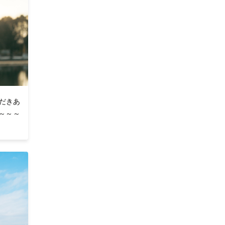
だきあ
～～～