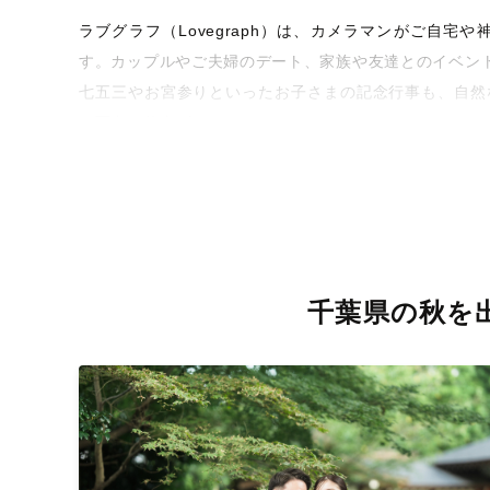
ラブグラフ（Lovegraph）は、カメラマンがご自
す。カップルやご夫婦のデート、家族や友達とのイベン
七五三やお宮参りといったお子さまの記念行事も、自然
な写真に仕上げます。
全国一律の安心料金でプロ品質をお届け
料金は全国どこでも一律。わかりやすく安心の価格設定
を身につけたプロのカメラマンが全国47都道府県に在籍
お届けします。
千葉県の秋を
丁寧なレタッチで思い出を美しく仕上げます
撮影後は、独自の編集技術で写真の明るさや色合いを丁
きっと「こんな写真を撮ってほしかった！」と思える一