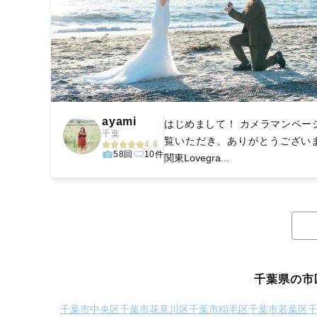
ayami
はじめまして！ カメラマンペー
千葉
覧いただき、ありがとうござい
4.8
58回
10件
関東Lovegra...
千葉県の市
千葉市中央区
千葉市花見川区
千葉市稲毛区
千葉市若葉区