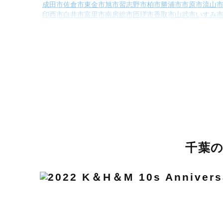
成田市
佐倉市
東金市
旭市
習志野市
柏市
勝浦市
市原市
流山
印西市
白井市
富里市
南房総市
匝瑳市
香取市
山武市
いすみ
山武郡九十九里町
山武郡芝山町
山武郡横芝光町
長生
夷隅郡大
千葉