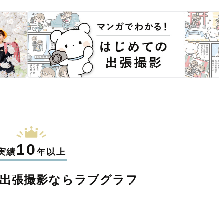
10
実績
年以上
出張撮影なら
ラブグラフ