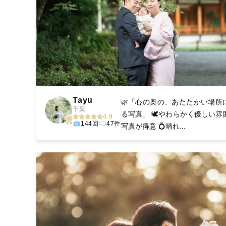
Tayu
🌿「心の奥の、あたたかい場所
千葉
る写真」 🕊️やわらかく優しい雰
4.9
144回
47件
写真が得意 💍晴れ...