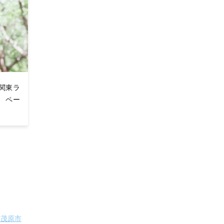
関東ラ
 ペー
市
茂原市