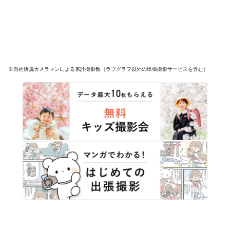
※自社所属カメラマンによる累計撮影数（ラブグラフ以外の出張撮影サービスを含む）