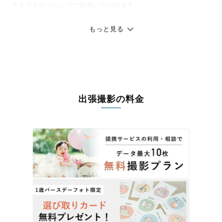
さまざまなシーンでご利用いただけます。
七五三やお宮参りといったお子さまの記念行事も、自然な表情や
ありのままの空気感を大切に、何十年経っても見返したくなるよ
もっと見る
うな写真に仕上げます。
全国一律の安心料金でプロ品質をお届け
料金は全国どこでも一律。わかりやすく安心の価格設定です。オ
リジナルの研修と厳正な審査に合格し、撮影技術やホスピタリテ
出張撮影の料金
ィを身につけたプロのカメラマンが全国47都道府県に在籍してい
ます。創業10年のノウハウを活かし、思い出に残る素敵な撮影体
験をお届けします。
丁寧なレタッチで思い出を美しく仕上げます
撮影後は、独自の編集技術で写真の明るさや色合いを丁寧に調
整。自然な雰囲気を残しつつも、おしゃれで洗練された仕上がり
に。きっと「こんな写真を撮ってほしかった！」と思える一枚に
出会えます。まずは、ラブグラフの
撮影事例
をご覧ください。