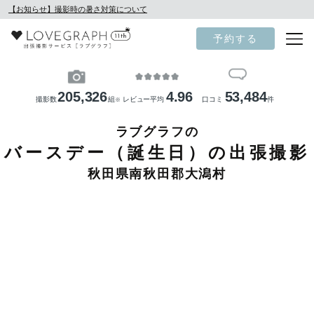
【お知らせ】撮影時の暑さ対策について
予約する
205,326
4.96
53,484
撮影数
組
レビュー平均
口コミ
件
※
ラブグラフの
バースデー（誕生日）の出張撮影
秋田県南秋田郡大潟村