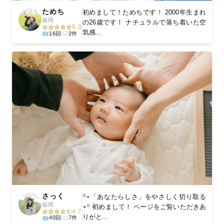
ためち
初めまして！ためちです！ 2000年生まれ
福岡
の26歳です！ ナチュラルで落ち着いた空
5.0
気感...
16回
2件
さっく
꙳⋆「あなたらしさ」をやさしく切り取る
福岡
⋆꙳ 初めまして！ ページをご覧いただきあ
4.7
りがと...
40回
7件