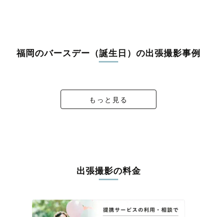
鞍手郡鞍手町
嘉穂郡桂川町
朝倉郡筑前町
朝倉郡東峰村
三井郡大刀洗町
三潴郡大木町
八女郡広川町
田川郡香春町
田川郡添田町
田川郡糸田町
田川郡川崎町
田川郡大任町
田川郡赤村
田川郡福智町
京都郡苅田町
京都郡みやこ町
築上郡吉富町
築上郡上毛町
築上郡築上町
福岡のバースデー（誕生日）の出張撮影事例
『小さな一歩、大きな一年』
family photo @産宮神社
🍊🍠ソウピーハーフ🥦🍅
1歳のお誕生日
もっと見る
出張撮影の料金