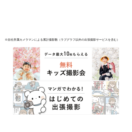
※自社所属カメラマンによる累計撮影数（ラブグラフ以外の出張撮影サービスを含む）