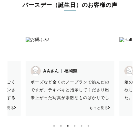
バースデー（誕生日）のお客様の声
MEGさん
福岡県
どんな
挑んだの
娘のハーフバースデー記念に家族写真が
く、ほ
ださり出
欲しいと初めてラブグラフを利用しまし
ず素敵
かりでし
た。直感でKiraさんを指名しましたがと
した！
進めてい
ても素敵なお人柄の方でした！私の要望
な風に
っと見る
もっと見る
影になり
は「ひまわり畑で撮りたい」ただそれだ
てくだ
け。笑 どんな構図で撮りたいだとかそ
です(^
の他の要望が一切ない＋「暑いからでき
んだっ
るだけ短時間で」と無茶ぶりをしたにも
た時に