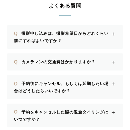
関わらずスムーズに撮影を進めてくださ
よくある質問
たいです
ったことに感謝です。当日現地に早めに
入って下見をしてくださり、撮影後半は
日陰のある公園も提案してくださいまし
＋
Q
撮影申し込みは、撮影希望日からどれくらい
た。 人見知りが始まった娘は「泣かな
前にすればよいですか？
ければ100点」くらいに思っていました
が、なんと笑顔の写真が…！ 素敵な家
族写真が撮れて大大大満足です。ありが
＋
Q
カメラマンの交通費はかかりますか？
とうございました！
＋
Q
予約後にキャンセル、もしくは延期したい場
合はどうしたらいいですか？
＋
Q
予約をキャンセルした際の返金タイミングは
いつですか？