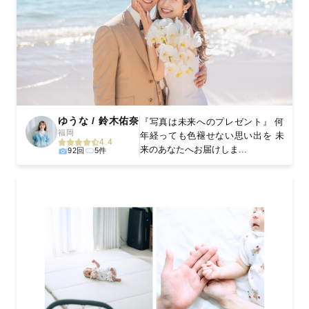
ゆうな / 鈴木佑奈
『写真は未来へのプレゼント』 何
福岡
年経っても色褪せない思い出を 未
4.4
来のあなたへお届けしま...
92回
5件