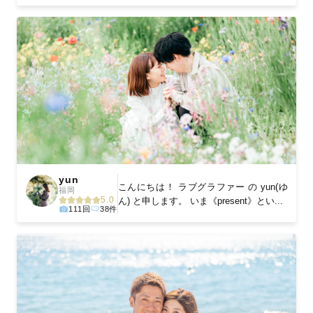
yun
こんにちは！ ラブグラファー の yun(ゆ
福岡
5.0
ん) と申します。 いま《present》とい...
111回
38件