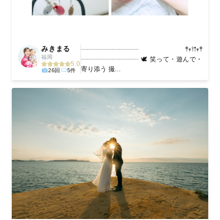
みきまる
┈┈┈┈┈┈┈┈┈ 𖤣𖥧𖥣𖡡𖥧𖤣
福岡
┈┈┈┈┈┈┈┈┈ 🕊️ 笑って・遊んで・
5.0
寄り添う 撮...
26回
5件