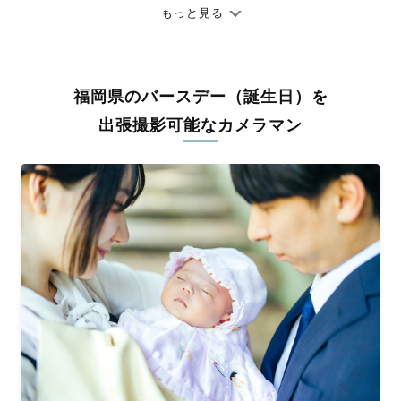
ありのままの空気感を大切に、何十年経っても見返したくなるよ
もっと見る
うな写真に仕上げます。
全国一律の安心料金でプロ品質をお届け
福岡県のバースデー（誕生日）を
料金は全国どこでも一律。わかりやすく安心の価格設定です。オ
リジナルの研修と厳正な審査に合格し、撮影技術やホスピタリテ
出張撮影可能なカメラマン
ィを身につけたプロのカメラマンが全国47都道府県に在籍してい
ます。創業10年のノウハウを活かし、思い出に残る素敵な撮影体
験をお届けします。
丁寧なレタッチで思い出を美しく仕上げます
撮影後は、独自の編集技術で写真の明るさや色合いを丁寧に調
整。自然な雰囲気を残しつつも、おしゃれで洗練された仕上がり
に。きっと「こんな写真を撮ってほしかった！」と思える一枚に
出会えます。まずは、ラブグラフの
撮影事例
をご覧ください。