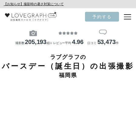
【お知らせ】撮影時の暑さ対策について
予約する
205,193
4.96
53,473
撮影数
組
レビュー平均
口コミ
件
※
ラブグラフの
バースデー（誕生日）の出張撮影
福岡県