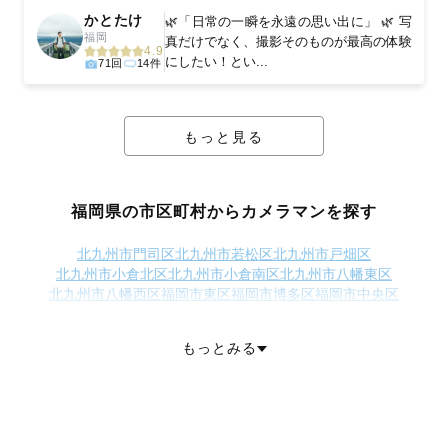
かとたけ
🌿「日常の一瞬を永遠の思い出に」 🌿 写
福岡
真だけでなく、撮影そのものが最高の体験
4.9
にしたい！とい...
71回
14件
もっと見る
福岡県の市区町村からカメラマンを探す
北九州市門司区
北九州市若松区
北九州市戸畑区
北九州市小倉北区
北九州市小倉南区
北九州市八幡東区
北九州市八幡西区
福岡市東区
福岡市博多区
福岡市中央区
福岡市南区
福岡市西区
福岡市城南区
福岡市早良区
大牟田市
久留米市
直方市
飯塚市
田川市
柳川市
八女市
筑後市
大川市
行橋市
もっとみる
豊前市
中間市
小郡市
筑紫野市
春日市
大野城市
宗像市
太宰府市
古賀市
福津市
うきは市
宮若市
嘉麻市
朝倉市
みやま市
糸島市
那珂川市
糟屋郡宇美町
糟屋郡篠栗町
糟屋郡志免町
糟屋郡須惠町
糟屋郡新宮町
糟屋郡久山町
糟屋郡粕屋町
遠賀郡芦屋町
遠賀郡水巻町
遠賀郡岡垣町
遠賀郡遠賀町
鞍手郡小竹町