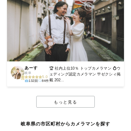
あーす
🏆 社内上位10％ トップカメラマン 💍ウ
岐阜
ェディング認定カメラマン 🎊ゼクシィ掲
5.0
載 202...
132回
84件
もっと見る
岐阜県の市区町村からカメラマンを探す