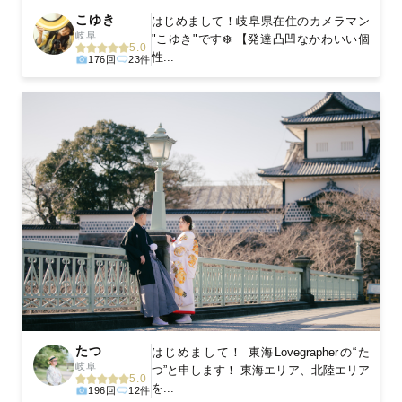
こゆき
はじめまして！岐阜県在住のカメラマン
岐阜
"こゆき"です❄️ 【発達凸凹なかわいい個
5.0
性...
176回
23件
たつ
はじめまして！ 東海Lovegrapherの“た
岐阜
つ”と申します！ 東海エリア、北陸エリア
5.0
を...
196回
12件