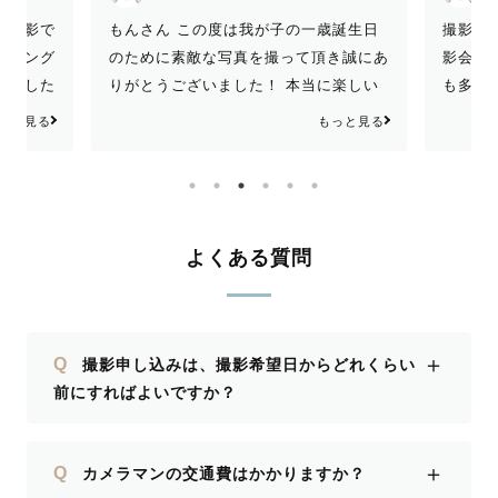
もんさん この度は我が子の一歳誕生日
撮影ありがとうございま
のために素敵な写真を撮って頂き誠にあ
影会などへ行っても人見
りがとうございました！ 本当に楽しい
も多い息子なので笑顔の
一日となりました。家族の思い出が増え
な？と心配していました
もっと見る
てよかったです！
かく優しい人柄のおりさ
に懐き、普段通りの生き
で撮影することができと
です！ 撮影中も笑いが
雰囲気の中行われ、この
よくある質問
い思い出になりました！
真もとても素敵で家族全員
一度しかない息子のファ
＋
Q
撮影申し込みは、撮影希望日からどれくらい
ーをおりさんにお願いで
前にすればよいですか？
す！ また機会があれば
思います☺️
＋
Q
カメラマンの交通費はかかりますか？