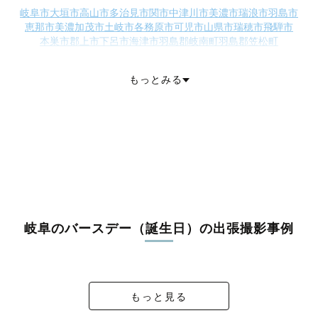
岐阜市
大垣市
高山市
多治見市
関市
中津川市
美濃市
瑞浪市
羽島市
恵那市
美濃加茂市
土岐市
各務原市
可児市
山県市
瑞穂市
飛騨市
本巣市
郡上市
下呂市
海津市
羽島郡岐南町
羽島郡笠松町
養老郡養老町
不破郡垂井町
不破郡関ケ原町
安八郡神戸町
安八郡輪之内町
安八郡安八町
揖斐郡揖斐川町
揖斐郡大野町
もっとみる
揖斐郡池田町
本巣郡北方町
加茂郡坂祝町
加茂郡富加町
加茂郡川辺町
加茂郡七宗町
加茂郡八百津町
加茂郡白川町
加茂郡東白川村
可児郡御嵩町
大野郡白川村
岐阜のバースデー（誕生日）の出張撮影事例
２さいのおたんじょうびおめでとう♥️
七五三＆Happy 1st Barthday!
はじめてのバースデー🎂
happy birthday !!!
もっと見る