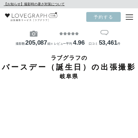
【お知らせ】撮影時の暑さ対策について
予約する
205,087
4.96
53,461
撮影数
組
レビュー平均
口コミ
件
※
ラブグラフの
バースデー（誕生日）の出張撮影
岐阜県