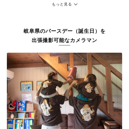
ありのままの空気感を大切に、何十年経っても見返したくなるよ
もっと見る
うな写真に仕上げます。
全国一律の安心料金でプロ品質をお届け
岐阜県のバースデー（誕生日）を
料金は全国どこでも一律。わかりやすく安心の価格設定です。オ
リジナルの研修と厳正な審査に合格し、撮影技術やホスピタリテ
出張撮影可能なカメラマン
ィを身につけたプロのカメラマンが全国47都道府県に在籍してい
ます。創業10年のノウハウを活かし、思い出に残る素敵な撮影体
験をお届けします。
丁寧なレタッチで思い出を美しく仕上げます
撮影後は、独自の編集技術で写真の明るさや色合いを丁寧に調
整。自然な雰囲気を残しつつも、おしゃれで洗練された仕上がり
に。きっと「こんな写真を撮ってほしかった！」と思える一枚に
出会えます。まずは、ラブグラフの
撮影事例
をご覧ください。