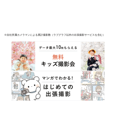
※自社所属カメラマンによる累計撮影数（ラブグラフ以外の出張撮影サービスを含む）