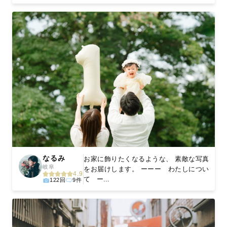
なるみ
お家に飾りたくなるような、 素敵な写真
岐阜
をお届けします。 ーーー わたしについ
4.9
て ー...
122回
9件