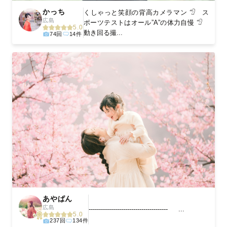
かっち
くしゃっと笑顔の背高カメラマン 𓅿 ス
広島
ポーツテストはオール”A”の体力自慢 𓅿
5.0
動き回る撮...
74回
14件
あやぱん
広島
--------------------------------------- ...
5.0
237回
134件