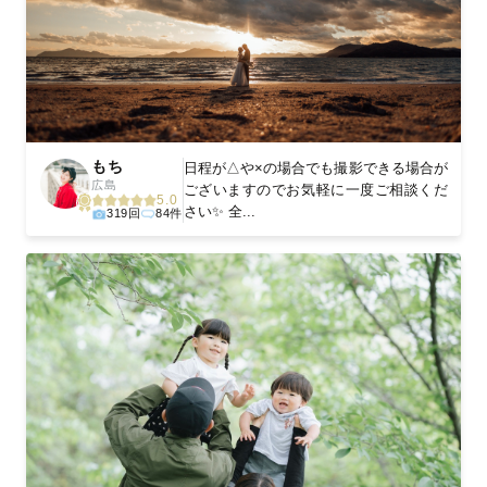
もち
日程が△や×の場合でも撮影できる場合が
広島
ございますのでお気軽に一度ご相談くだ
5.0
さい✨ 全...
319回
84件