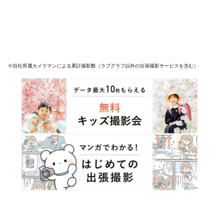
※自社所属カメラマンによる累計撮影数（ラブグラフ以外の出張撮影サービスを含む）