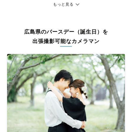
ありのままの空気感を大切に、何十年経っても見返したくなるよ
もっと見る
うな写真に仕上げます。
全国一律の安心料金でプロ品質をお届け
広島県のバースデー（誕生日）を
料金は全国どこでも一律。わかりやすく安心の価格設定です。オ
リジナルの研修と厳正な審査に合格し、撮影技術やホスピタリテ
出張撮影可能なカメラマン
ィを身につけたプロのカメラマンが全国47都道府県に在籍してい
ます。創業10年のノウハウを活かし、思い出に残る素敵な撮影体
験をお届けします。
丁寧なレタッチで思い出を美しく仕上げます
撮影後は、独自の編集技術で写真の明るさや色合いを丁寧に調
整。自然な雰囲気を残しつつも、おしゃれで洗練された仕上がり
に。きっと「こんな写真を撮ってほしかった！」と思える一枚に
出会えます。まずは、ラブグラフの
撮影事例
をご覧ください。