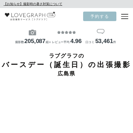
【お知らせ】撮影時の暑さ対策について
予約する
205,087
4.96
53,461
撮影数
組
レビュー平均
口コミ
件
※
ラブグラフの
バースデー（誕生日）の出張撮影
広島県