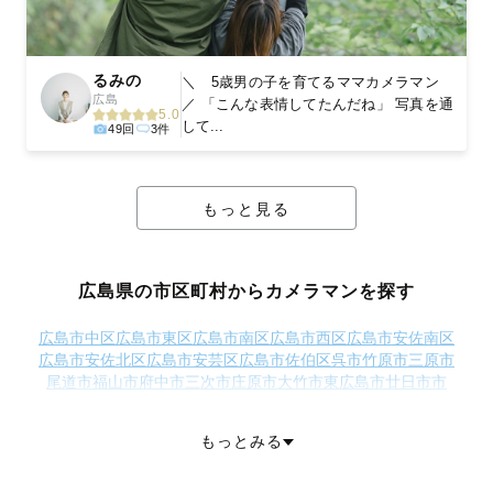
るみの
＼ 5歳男の子を育てるママカメラマン
広島
／ 「こんな表情してたんだね」 写真を通
5.0
して...
49回
3件
もっと見る
広島県の市区町村からカメラマンを探す
広島市中区
広島市東区
広島市南区
広島市西区
広島市安佐南区
広島市安佐北区
広島市安芸区
広島市佐伯区
呉市
竹原市
三原市
尾道市
福山市
府中市
三次市
庄原市
大竹市
東広島市
廿日市市
安芸高田市
江田島市
安芸郡府中町
安芸郡海田町
安芸郡熊野町
安芸郡坂町
山県郡安芸太田町
山県郡北広島町
豊田郡大崎上島町
もっとみる
世羅郡世羅町
神石郡神石高原町