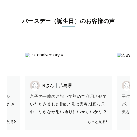
バースデー（誕生日）のお客様の声
T.Kさん
広島県
この度
用させて
子供がぐずる事が1番不安だったのです
段人見
期真っ只
が、撮影もとてもスムーズで、子供の笑
緊張す
いかな？
顔を引き出すのも上手でとても楽しく撮
てくれ
柄で場が
影が出来ました！ありがとうございまし
さいま
っと見る
もっと見る
とができ
た！
こまめ
ます♡