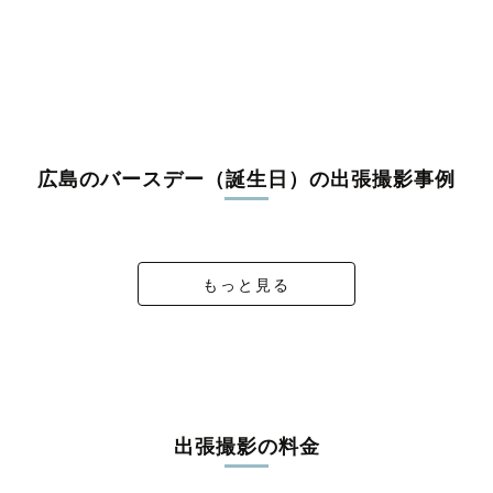
広島のバースデー（誕生日）の出張撮影事例
４歳＆２歳 夏生まれの2人🎉
2歳のお誕生日おめでとう！
Happy Birthday🐕✨
桜Birthday 1 & 6
もっと見る
出張撮影の料金