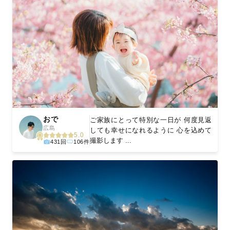
おで
ご家族にとって特別な一日が 何度見返
広島
しても幸せになれるように 心を込めて
5.0
撮影します ...
431回
106件