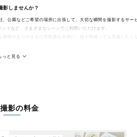
撮影しませんか？
や神社、公園などご希望の場所に出張して、大切な瞬間を撮影するサー
ベントなど、さまざまなシーンでご利用いただけます。
な表情やありのままの空気感を大切に、何十年経っても見返したく
もっと見る
です。オリジナルの研修と厳正な審査に合格し、撮影技術やホスピ
に在籍しています。創業10年のノウハウを活かし、思い出に残る素
張撮影の料金
寧に調整。自然な雰囲気を残しつつも、おしゃれで洗練された仕上
える一枚に出会えます。まずは、ラブグラフの
撮影事例
をご覧くだ