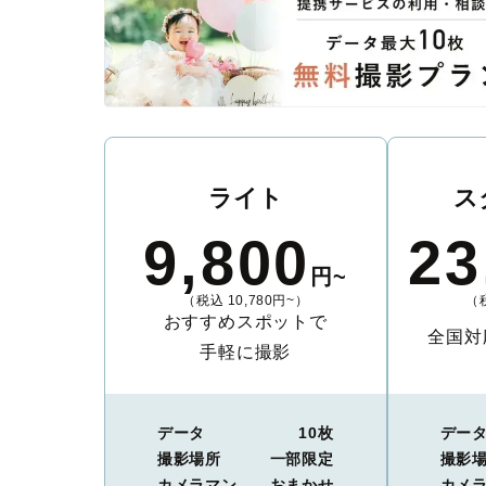
ライト
ス
9,800
23
円~
（税込 10,780円~）
（税
おすすめスポットで
全国対
手軽に撮影
データ
10枚
デー
撮影場所
一部限定
撮影
カメラマン
おまかせ
カメ