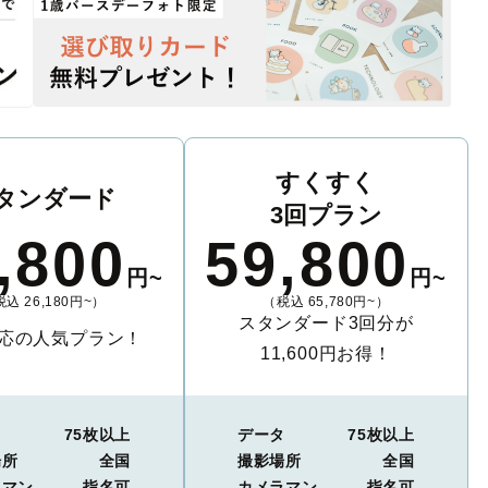
すくすく
タンダード
3回プラン
,800
59,800
円~
円~
込 26,180円~）
（税込 65,780円~）
スタンダード3回分が
応の人気プラン！
11,600円お得！
タ
75枚以上
データ
75枚以上
場所
全国
撮影場所
全国
ラマン
指名可
カメラマン
指名可