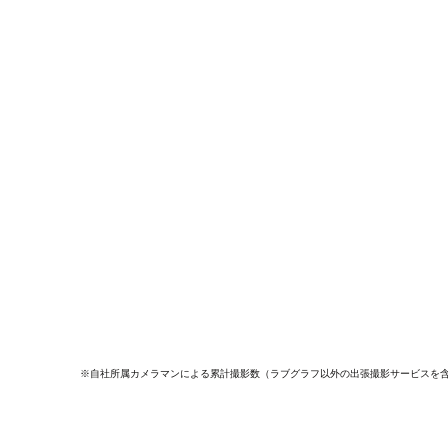
※自社所属カメラマンによる累計撮影数（ラブグラフ以外の出張撮影サービスを