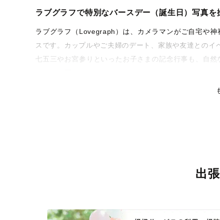
ラブグラフで特別なバースデー（誕生日）写真を
ラブグラフ（Lovegraph）は、カメラマンがご自宅
スです。カップルやご夫婦のデート、家族や友達とのイ
七五三やお宮参りといったお子さまの記念行事も、自然
るような写真に仕上げます。
全国一律の安心料金でプロ品質をお届け
料金は全国どこでも一律。わかりやすく安心の価格設定
リティを身につけたプロのカメラマンが全国47都道府県
な撮影体験をお届けします。
丁寧なレタッチで思い出を美しく仕上げます
出
撮影後は、独自の編集技術で写真の明るさや色合いを丁
りに。きっと「こんな写真を撮ってほしかった！」と思
い。