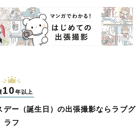
10
績
年以上
スデー（誕生日）の
出張撮影なら
ラブグ
ラフ