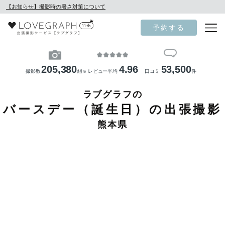
【お知らせ】撮影時の暑さ対策について
予約する
205,380
4.96
53,500
撮影数
組
レビュー平均
口コミ
件
※
ラブグラフの
バースデー（誕生日）の出張撮影
熊本県