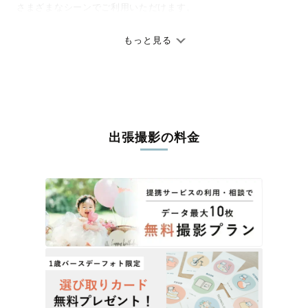
さまざまなシーンでご利用いただけます。
七五三やお宮参りといったお子さまの記念行事も、自然な表情や
ありのままの空気感を大切に、何十年経っても見返したくなるよ
もっと見る
うな写真に仕上げます。
全国一律の安心料金でプロ品質をお届け
料金は全国どこでも一律。わかりやすく安心の価格設定です。オ
リジナルの研修と厳正な審査に合格し、撮影技術やホスピタリテ
出張撮影の料金
ィを身につけたプロのカメラマンが全国47都道府県に在籍してい
ます。創業10年のノウハウを活かし、思い出に残る素敵な撮影体
験をお届けします。
丁寧なレタッチで思い出を美しく仕上げます
撮影後は、独自の編集技術で写真の明るさや色合いを丁寧に調
整。自然な雰囲気を残しつつも、おしゃれで洗練された仕上がり
に。きっと「こんな写真を撮ってほしかった！」と思える一枚に
出会えます。まずは、ラブグラフの
撮影事例
をご覧ください。