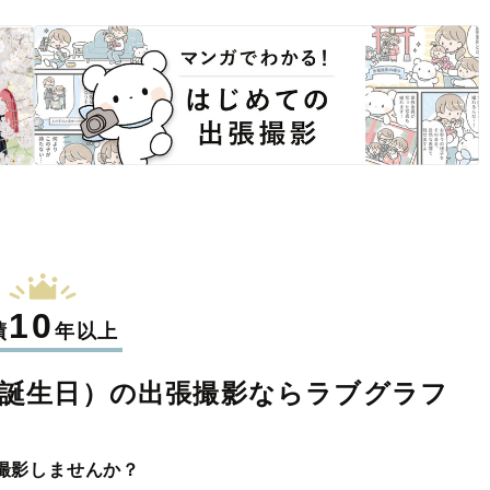
10
績
年以上
誕生日）の
出張撮影なら
ラブグラフ
撮影しませんか？