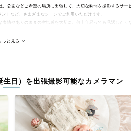
や神社、公園などご希望の場所に出張して、大切な瞬間を撮影するサー
ベントなど、さまざまなシーンでご利用いただけます。
な表情やありのままの空気感を大切に、何十年経っても見返したく
もっと見る
です。オリジナルの研修と厳正な審査に合格し、撮影技術やホスピ
に在籍しています。創業10年のノウハウを活かし、思い出に残る素
誕生日）を
出張撮影可能なカメラマン
寧に調整。自然な雰囲気を残しつつも、おしゃれで洗練された仕上
える一枚に出会えます。まずは、ラブグラフの
撮影事例
をご覧くだ