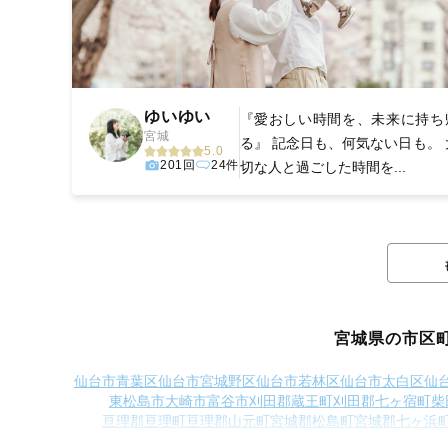
ゆいゆい
『愛おしい時間を、未来に持ち
宮城
る』 記念日も、何気ない日も。 
5.0
201回
24件
切な人と過ごした時間を...
宮城県の市区
仙台市青葉区
仙台市宮城野区
仙台市若林区
仙台市太白区
仙
東松島市
大崎市
富谷市
刈田郡蔵王町
刈田郡七ヶ宿町
柴
亘理郡亘理町
亘理郡山元町
宮城郡松島町
宮城郡七ヶ浜
加美郡加美町
遠田郡涌谷町