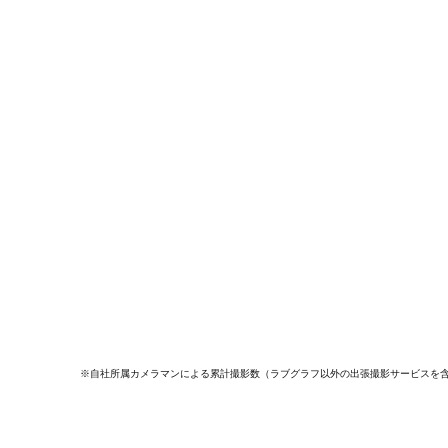
※自社所属カメラマンによる累計撮影数（ラブグラフ以外の出張撮影サービスを