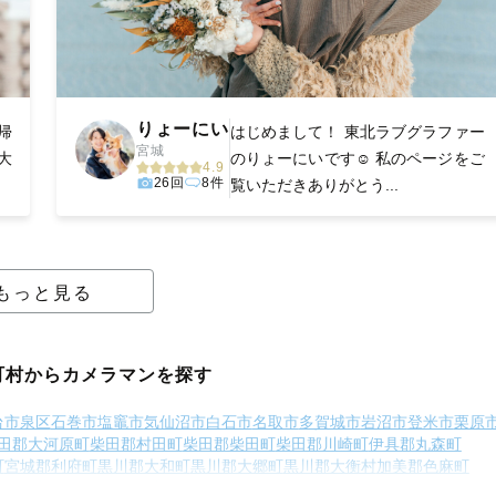
りょーにい
帰
はじめまして！ 東北ラブグラファー
宮城
大
のりょーにいです☺️ 私のページをご
4.9
26回
8件
覧いただきありがとう...
もっと見る
町村からカメラマンを探す
台市泉区
石巻市
塩竈市
気仙沼市
白石市
名取市
多賀城市
岩沼市
登米市
栗原
田郡大河原町
柴田郡村田町
柴田郡柴田町
柴田郡川崎町
伊具郡丸森町
町
宮城郡利府町
黒川郡大和町
黒川郡大郷町
黒川郡大衡村
加美郡色麻町
遠田郡美里町
牡鹿郡女川町
本吉郡南三陸町