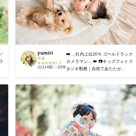
yumiri
／
👑𓂃社内上位20％ ゴールドランク
宮城
ラ
カメラマン𓂃👑 📷キッズフォトス
5.0
114回
23件
タジオ勤務｜自然であたたか...