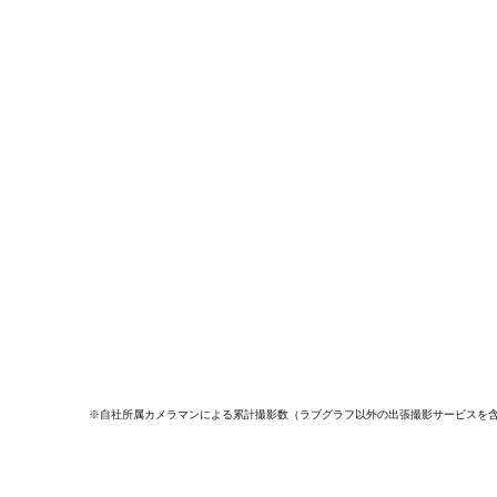
※自社所属カメラマンによる累計撮影数（ラブグラフ以外の出張撮影サービスを