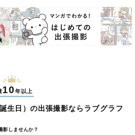
10
績
年以上
誕生日）の
出張撮影なら
ラブグラフ
撮影しませんか？