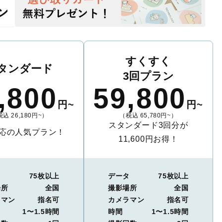
すくすく
タンダード
3回プラン
,800
59,800
円~
円~
込 26,180円~）
（税込 65,780円~）
スタンダード3回分が
応の人気プラン！
11,600円お得！
タ
75枚以上
データ
75枚以上
場所
全国
撮影場所
全国
ラマン
指名可
カメラマン
指名可
1〜1.5時間
時間
1〜1.5時間