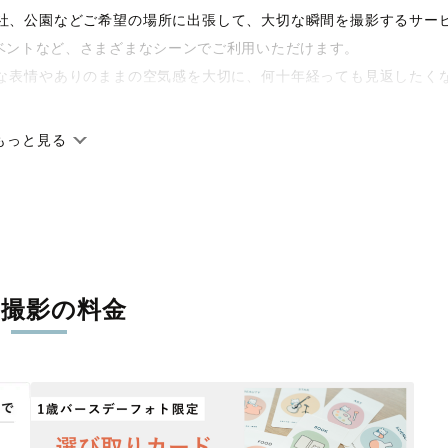
や神社、公園などご希望の場所に出張して、大切な瞬間を撮影するサー
ベントなど、さまざまなシーンでご利用いただけます。
な表情やありのままの空気感を大切に、何十年経っても見返したく
もっと見る
です。オリジナルの研修と厳正な審査に合格し、撮影技術やホスピ
に在籍しています。創業10年のノウハウを活かし、思い出に残る素
張撮影の料金
寧に調整。自然な雰囲気を残しつつも、おしゃれで洗練された仕上
える一枚に出会えます。まずは、ラブグラフの
撮影事例
をご覧くだ