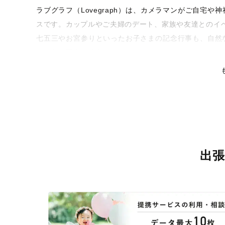
ラブグラフ（Lovegraph）は、カメラマンがご自宅
スです。カップルやご夫婦のデート、家族や友達とのイ
七五三やお宮参りといったお子さまの記念行事も、自然
るような写真に仕上げます。
全国一律の安心料金でプロ品質をお届け
料金は全国どこでも一律。わかりやすく安心の価格設定
リティを身につけたプロのカメラマンが全国47都道府県
な撮影体験をお届けします。
丁寧なレタッチで思い出を美しく仕上げます
出
撮影後は、独自の編集技術で写真の明るさや色合いを丁
りに。きっと「こんな写真を撮ってほしかった！」と思
い。