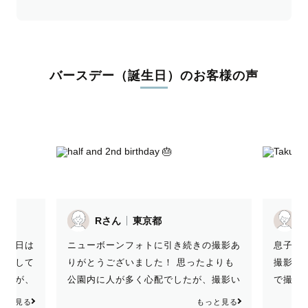
バースデー（誕生日）のお客様の声
T.Mさん
東京都
y
の撮影あ
息子のハーフバースデーフォトを自宅で
撮影本
たよりも
撮影していただきました。 事前の連絡
な感覚
、撮影い
で撮影に適した部屋についてご相談いた
たので
流石でし
だき、スムーズに準備ができて助かりま
解でし
っと見る
もっと見る