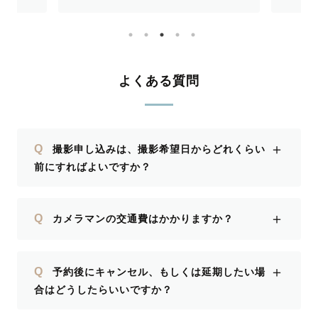
比較のお
した。 当日は狭い我が家の限られたス
さん案
ございま
ペースでしっかりと要望の写真を撮って
たです
と思いま
いただくことができました。 2歳の上の
子が絶賛イヤイヤ期で誘導に手こずりま
したが、さすが保育士さんという技で上
よくある質問
手く対応してくれたのがとても助かりま
した。 また、ペットのうさぎも一緒に
家族写真を撮りたいという要望が叶って
＋
Q
撮影申し込みは、撮影希望日からどれくらい
良かったです。 メインのハーフバース
前にすればよいですか？
デーフォトだけでなく、普段の家族の様
子や子どもが遊んでいるおもちゃなどの
オフショットも撮っていただき、とても
＋
Q
カメラマンの交通費はかかりますか？
良い記念になりました。
＋
Q
予約後にキャンセル、もしくは延期したい場
合はどうしたらいいですか？