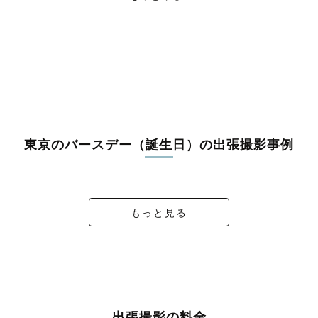
東久留米市
武蔵村山市
多摩市
稲城市
羽村市
あきる野市
西東京市
西多摩郡瑞穂町
西多摩郡日の出町
西多摩郡檜原村
西多摩郡奥多摩町
大島町
利島村
新島村
神津島村
三宅島三宅村
御蔵島村
八丈島八丈町
青ヶ島村
小笠原村
東京のバースデー（誕生日）の出張撮影事例
愛がいっぱいの1st birthday！
ハーフバースデー
1st Birthday
1歳birthday
もっと見る
出張撮影の料金