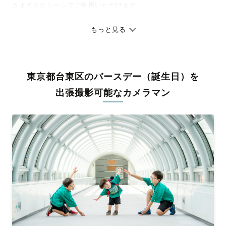
さまざまなシーンでご利用いただけます。
七五三やお宮参りといったお子さまの記念行事も、自然な表情や
ありのままの空気感を大切に、何十年経っても見返したくなるよ
もっと見る
うな写真に仕上げます。
全国一律の安心料金でプロ品質をお届け
東京都台東区のバースデー（誕生日）を
料金は全国どこでも一律。わかりやすく安心の価格設定です。オ
リジナルの研修と厳正な審査に合格し、撮影技術やホスピタリテ
出張撮影可能なカメラマン
ィを身につけたプロのカメラマンが全国47都道府県に在籍してい
ます。創業10年のノウハウを活かし、思い出に残る素敵な撮影体
験をお届けします。
丁寧なレタッチで思い出を美しく仕上げます
撮影後は、独自の編集技術で写真の明るさや色合いを丁寧に調
整。自然な雰囲気を残しつつも、おしゃれで洗練された仕上がり
に。きっと「こんな写真を撮ってほしかった！」と思える一枚に
出会えます。まずは、ラブグラフの
撮影事例
をご覧ください。