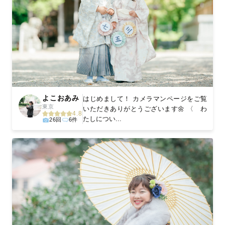
よこおあみ
はじめまして！ カメラマンページをご覧
東京
いただきありがとうございます🌼 〈 わ
4.8
たしについ...
26回
6件