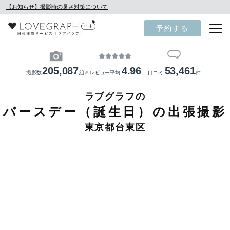
【お知らせ】撮影時の暑さ対策について
予約する
205,087
4.96
53,461
撮影数
組
レビュー平均
口コミ
件
※
ラブグラフの
バースデー（誕生日）の出張撮影
東京都台東区