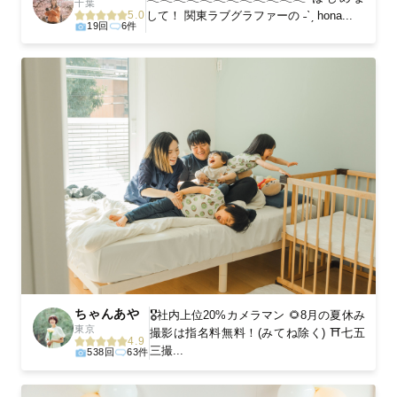
千葉
5.0
して！ 関東ラブグラファーの ˗ˋˏ hona...
19回
6件
ちゃんあや
🎖️社内上位20%カメラマン 🌻8月の夏休み
東京
撮影は指名料無料！(みてね除く) ⛩️七五
4.9
三撮...
538回
63件