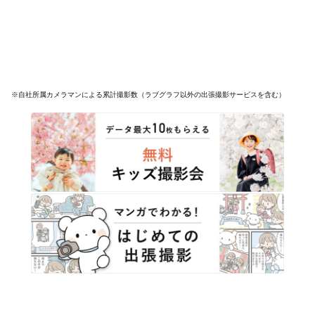
※自社所属カメラマンによる累計撮影数（ラブグラフ以外の出張撮影サービスを含む）