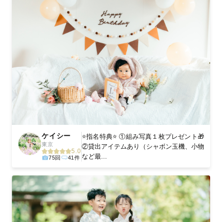
ケイシー
⭐️指名特典⭐️ ①組み写真１枚プレゼント🎁
東京
②貸出アイテムあり（シャボン玉機、小物
5.0
など最...
75回
41件