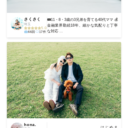
さくさく
🚃11・8・3歳の3兄弟を育てる40代ママ 💰
埼玉
金融業界勤続18年、細かな気配りと丁寧
5.0
な対応 ...
66回
17件
hona.
𓂃𓂃𓂃𓂃𓂃𓂃𓂃𓂃𓂃𓂃𓂃𓂃 はじめま