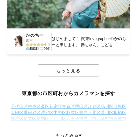
かのちー
はじめまして！ 関東lovegrapherのかのち
東京
ーと申します。 赤ちゃん、こども...
4.9
583回
99件
もっと見る
東京都の市区町村からカメラマンを探す
千代田区
中央区
港区
新宿区
文京区
墨田区
江東区
品川区
目黒区
大田区
世田谷区
渋谷区
中野区
杉並区
豊島区
北区
荒川区
板橋区
練馬区
足立区
葛飾区
江戸川区
八王子市
立川市
武蔵野市
三鷹市
青梅市
府中市
昭島市
調布市
町田市
小金井市
小平市
日野市
東村山市
国分寺市
国立市
福生市
狛江市
東大和市
清瀬市
もっとみる