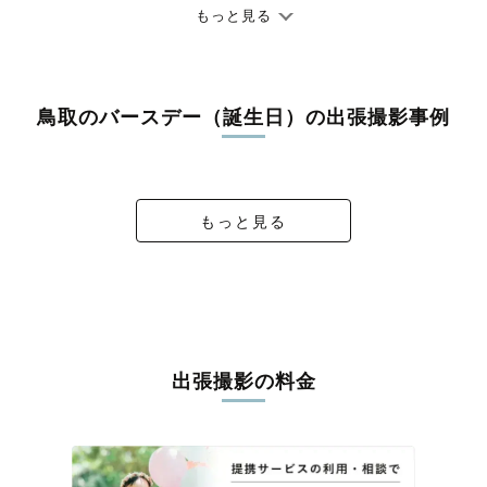
ありのままの空気感を大切に、何十年経っても見返したくなるよ
もっと見る
うな写真に仕上げます。
全国一律の安心料金でプロ品質をお届け
鳥取のバースデー（誕生日）の出張撮影事例
料金は全国どこでも一律。わかりやすく安心の価格設定です。オ
リジナルの研修と厳正な審査に合格し、撮影技術やホスピタリテ
あさひくん1st Birthday🤍
1ST BIRTHDAY
6th Birthday
1st Birthday
ィを身につけたプロのカメラマンが全国47都道府県に在籍してい
ます。創業10年のノウハウを活かし、思い出に残る素敵な撮影体
験をお届けします。
もっと見る
丁寧なレタッチで思い出を美しく仕上げます
撮影後は、独自の編集技術で写真の明るさや色合いを丁寧に調
整。自然な雰囲気を残しつつも、おしゃれで洗練された仕上がり
に。きっと「こんな写真を撮ってほしかった！」と思える一枚に
出会えます。まずは、ラブグラフの
撮影事例
をご覧ください。
出張撮影の料金