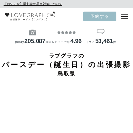
【お知らせ】撮影時の暑さ対策について
予約する
205,087
4.96
53,461
撮影数
組
レビュー平均
口コミ
件
※
ラブグラフの
バースデー（誕生日）の出張撮影
鳥取県