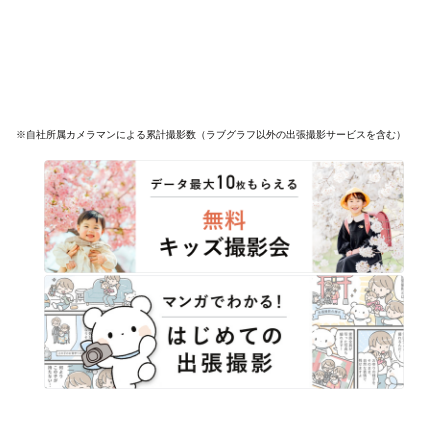
※自社所属カメラマンによる累計撮影数（ラブグラフ以外の出張撮影サービスを含む）