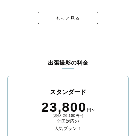
ィを身につけたプロのカメラマンが全国47都道府県に在籍してい
ます。創業10年のノウハウを活かし、思い出に残る素敵な撮影体
験をお届けします。
もっと見る
丁寧なレタッチで思い出を美しく仕上げます
撮影後は、独自の編集技術で写真の明るさや色合いを丁寧に調
整。自然な雰囲気を残しつつも、おしゃれで洗練された仕上がり
に。きっと「こんな写真を撮ってほしかった！」と思える一枚に
出会えます。まずは、ラブグラフの
撮影事例
をご覧ください。
出張撮影の料金
スタンダード
23,800
円~
（税込 26,180円~）
全国対応の
人気プラン！