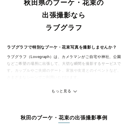
秋田県のブーケ・花束の
出張撮影なら
ラブグラフ
ラブグラフで特別なブーケ・花束写真を撮影しませんか？
ラブグラフ（Lovegraph）は、カメラマンがご自宅や神社、公園
などご希望の場所に出張して、大切な瞬間を撮影するサービスで
す。カップルやご夫婦のデート、家族や友達とのイベントなど、
さまざまなシーンでご利用いただけます。
七五三やお宮参りといったお子さまの記念行事も、自然な表情や
ありのままの空気感を大切に、何十年経っても見返したくなるよ
もっと見る
うな写真に仕上げます。
全国一律の安心料金でプロ品質をお届け
秋田のブーケ・花束の出張撮影事例
料金は全国どこでも一律。わかりやすく安心の価格設定です。オ
リジナルの研修と厳正な審査に合格し、撮影技術やホスピタリテ
Happy 1st Birthday 🍰
双子の、秋びより☀️👘
秋田ウェディング
美しい人