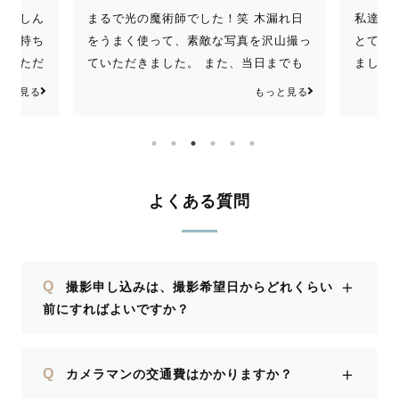
が楽しん
まるで光の魔術師でした！笑 木漏れ日
私達よ
の気持ち
をうまく使って、素敵な写真を沢山撮っ
とても
ていただ
ていただきました。 また、当日までも
ました
しかった
綿密に連絡をとって希望を聞いてくださ
でした
っと見る
もっと見る
が、ぐ
ったので、安心して撮影に望むことがで
たいで
丁寧な対
きました。 最高の前撮りになりまし
ことがで
た。ありがとうございました☺️
、イメー
仕上がり
よくある質問
今しかな
素敵に撮
までのさ
＋
Q
撮影申し込みは、撮影希望日からどれくらい
宝物にな
前にすればよいですか？
まし
＋
Q
カメラマンの交通費はかかりますか？