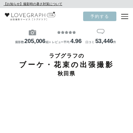
【お知らせ】撮影時の暑さ対策について
予約する
205,006
4.96
53,446
撮影数
組
レビュー平均
口コミ
件
※
ラブグラフの
ブーケ・花束の出張撮影
秋田県