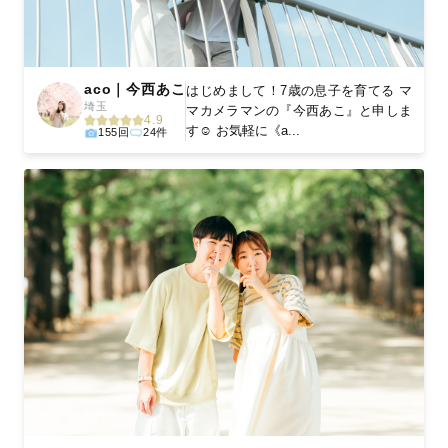
aco｜今西あこ
はじめまして！7歳の息子を育てる マ
埼玉
マカメラマンの『今西あこ』と申しま
4.9
す☺︎ お気軽に《a...
155回
24件