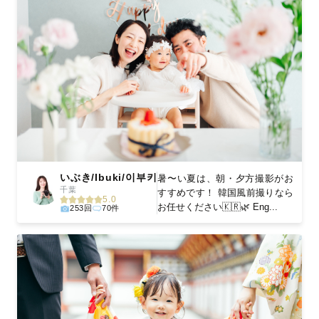
いぶき/Ibuki/이부키
暑〜い夏は、朝・夕方撮影がお
千葉
すすめです！ 韓国風前撮りなら
5.0
お任せください🇰🇷🌿 Eng...
253回
70件