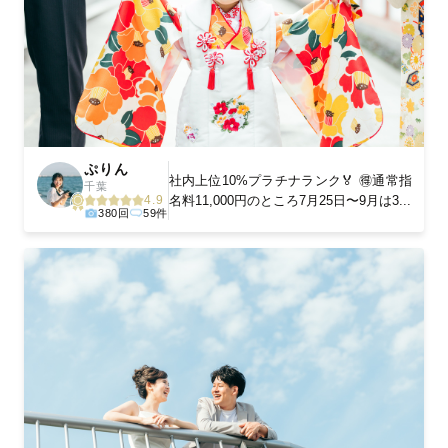
ぷりん
社内上位10%プラチナランク🏅 🉐通常指
千葉
名料11,000円のところ7月25日〜9月は3...
4.9
380回
59件