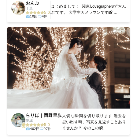
おんぷ
はじめまして！ 関東Lovegrapherの“おん
千葉
ぷ”です。 大学生カメラマンです📸 ...
5.0
10回
4件
らりほ｜岡野里歩
大切な瞬間を切り取ります 過去を
茨城
思い出す時、写真を見返すことあり
5.0
ませんか？ 今のこの瞬...
402回
97件