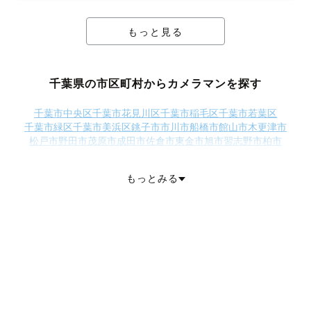
もっと見る
千葉県の市区町村からカメラマンを探す
千葉市中央区
千葉市花見川区
千葉市稲毛区
千葉市若葉区
千葉市緑区
千葉市美浜区
銚子市
市川市
船橋市
館山市
木更津市
松戸市
野田市
茂原市
成田市
佐倉市
東金市
旭市
習志野市
柏市
勝浦市
流山市
八千代市
我孫子市
鴨川市
鎌ケ谷市
君津市
富津市
浦安市
四街道市
袖ケ浦市
八街市
印西市
白井市
富里市
南房総市
もっとみる
匝瑳市
香取市
山武市
いすみ市
大網白里市
印旛郡酒々井町
印旛郡栄町
香取郡神崎町
香取郡多古町
香取郡東庄町
山武郡九十九里町
山武郡芝山町
山武郡横芝光町
長生郡一宮町
長生郡睦沢町
長生郡長生村
長生郡白子町
長生郡長柄町
長生郡長南町
夷隅郡大多喜町
夷隅郡御宿町
安房郡鋸南町