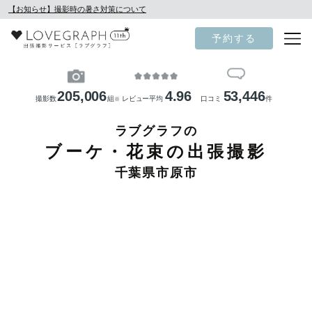
【お知らせ】撮影時の暑さ対策について
予約する
205,006
4.96
53,446
撮影数
組
レビュー平均
口コミ
件
※
ラブグラフの
ブーケ・花束の出張撮影
千葉県市原市