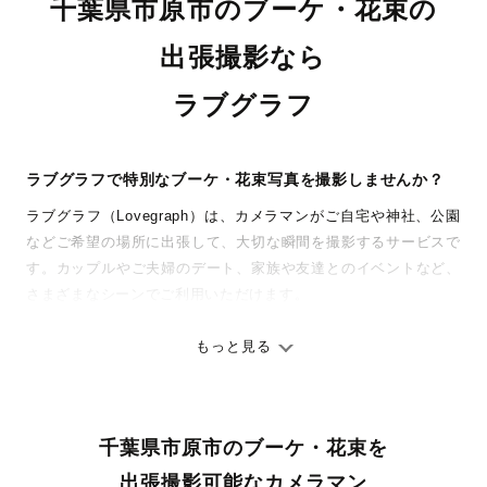
千葉県市原市のブーケ・花束の
出張撮影なら
ラブグラフ
ラブグラフで特別なブーケ・花束写真を撮影しませんか？
ラブグラフ（Lovegraph）は、カメラマンがご自宅や神社、公園
などご希望の場所に出張して、大切な瞬間を撮影するサービスで
す。カップルやご夫婦のデート、家族や友達とのイベントなど、
さまざまなシーンでご利用いただけます。
七五三やお宮参りといったお子さまの記念行事も、自然な表情や
ありのままの空気感を大切に、何十年経っても見返したくなるよ
もっと見る
うな写真に仕上げます。
全国一律の安心料金でプロ品質をお届け
千葉県市原市のブーケ・花束を
料金は全国どこでも一律。わかりやすく安心の価格設定です。オ
リジナルの研修と厳正な審査に合格し、撮影技術やホスピタリテ
出張撮影可能なカメラマン